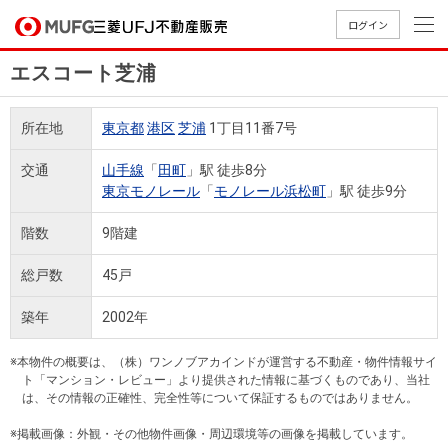
ログイン
エスコート芝浦
買いたい
所在地
東京都
港区
芝浦
1丁目11番7号
売りたい
交通
山手線
「
田町
」駅 徒歩8分
東京モノレール
「
モノレール浜松町
」駅 徒歩9分
店舗案内
買いたいTOP
売りたいTOP
店舗案内TOP
会社情報TOP
採用情報TOP
階数
9階建
会社情報
総戸数
45戸
採用情報
築年
2002年
店舗のご
ごあいさ
新卒採用
店舗のご
会社概
キャリア
店舗のご
MUFG
中古
無
新
売
A
案内（首
つ
情報
案内（名
要
採用情報
案内（関
Way
マン
料
築・
却
※本物件の概要は、（株）ワンノブアカインドが運営する不動産・物件情報サイ
都圏）
古屋）
西）
法人のお客さま
ショ
査
中古
相
ト「マンション・レビュー」より提供された情報に基づくものであり、当社
経営ビジ
役員一
は、その情報の正確性、完全性等について保証するものではありません。
組織図
ンを
定
一戸
談
ョン
覧
探す
建て
※掲載画像：外観・その他物件画像・周辺環境等の画像を掲載しています。
提携企業にお勤めの方