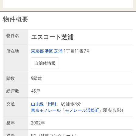
住まいと
ック）
購入ガイ
暮らしの
ド
税金の本
物件概要
（電子ブ
ック）
物件名
エスコート芝浦
所在地
東京都
港区
芝浦
1丁目11番7号
自治体情報
階数
9階建
総戸数
45戸
交通
山手線
「
田町
」駅 徒歩8分
東京モノレール
「
モノレール浜松町
」駅 徒歩9分
築年
2002年
構造
RC（鉄筋コンクリート）