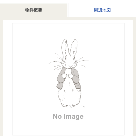
を探
本社地
ニュース
沿革
物件概要
周辺地図
す
売却
会員ページ
図
リリース
投
時手
事業
資
取り
用物
会社案内
閉じる
用
金額
件を
（電子ブ
物
試算
探す
ック版）
件
を
売却向け
周辺相場
住まい1プ
探
サービス
検索
ラス（お
す
役立ちコ
ラム）
購入向け
住宅ロー
住まい1プ
住まいと
売却ガイ
サービス
ンシミュ
ラス（お
暮らしの
ド
レーショ
役立ちコ
税金の本
ン
ラム）
（電子ブ