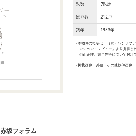
本社地図
階数
7階建
総戸数
212戸
住宅ローンシミュレーション
周辺相場検索
築年
1983年
購入ガイド
売却ガイド
※本物件の概要は、（株）ワンノブ
ンション・レビュー」より提供さ
の正確性、完全性等について保証
※掲載画像：外観・その他物件画像
ル赤坂フォラム