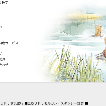
ら探す
内
動産サービス
プ
意見
合わせ
菱ＵＦＪ信託銀行
三菱ＵＦＪモルガン・スタンレー証券