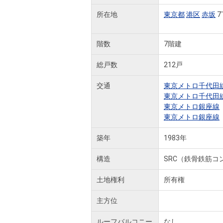
所在地
東京都
港区
赤坂
7
階数
7階建
総戸数
212戸
交通
東京メトロ千代田
東京メトロ千代田
東京メトロ銀座線
東京メトロ銀座線
築年
1983年
構造
SRC（鉄骨鉄筋コ
土地権利
所有権
主方位
ルーフバルコニー
なし