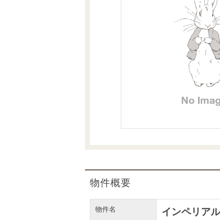
沿革
会員ページ
会社案内（電子ブック版）
購入向けサービス
売却向けサービス
住まいと暮らしの税金の本（電子ブック）
住まいと暮らしの税金の本（電子ブック）
物件概要
物件名
インペリア