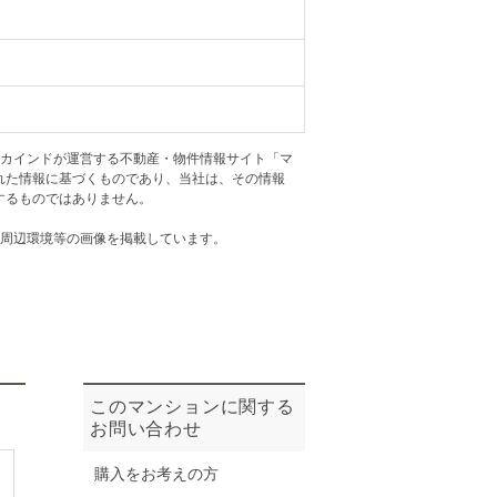
ニュースリリース
住まい1プラス（お役立ちコラム）
住まい1プラス（お役立ちコラム）
閉じる
アカインドが運営する不動産・物件情報サイト「マ
れた情報に基づくものであり、当社は、その情報
するものではありません。
・周辺環境等の画像を掲載しています。
このマンションに関する
お問い合わせ
購入をお考えの方