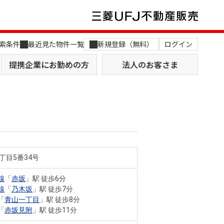
索条件
最近見た物件一覧
新規登録（無料）
ログイン
提携企業にお勤めの方
法人のお客さま
丁目5番34号
店舗のご案内（関西）
MUFG Way
土地を探す
AI不動産査定
線
「
赤坂
」駅 徒歩6分
線
「
乃木坂
」駅 徒歩7分
役員一覧
「
青山一丁目
」駅 徒歩8分
「
赤坂見附
」駅 徒歩11分
おすすめ物件から探す