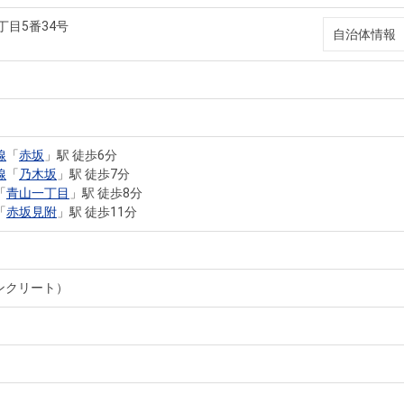
丁目5番34号
自治体情報
線
「
赤坂
」駅 徒歩6分
線
「
乃木坂
」駅 徒歩7分
「
青山一丁目
」駅 徒歩8分
「
赤坂見附
」駅 徒歩11分
ンクリート）