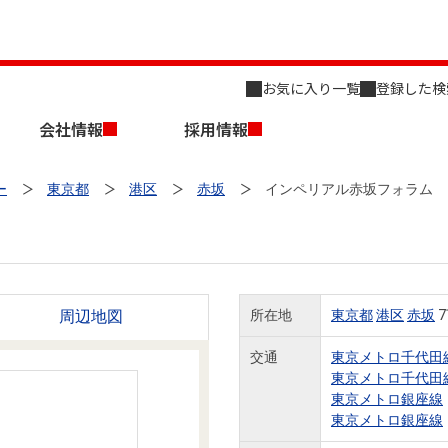
お気に入り一覧
登録した検
会社情報
採用情報
ー
東京都
港区
赤坂
インペリアル赤坂フォラム
周辺地図
所在地
東京都
港区
赤坂
7
店舗のご案内（名古屋）
会社概要
キャリア採用情報
新築・中古一戸建てを探す
売却相談
交通
東京メトロ千代田
東京メトロ千代田
組織図
東京メトロ銀座線
東京メトロ銀座線
事業用物件を探す