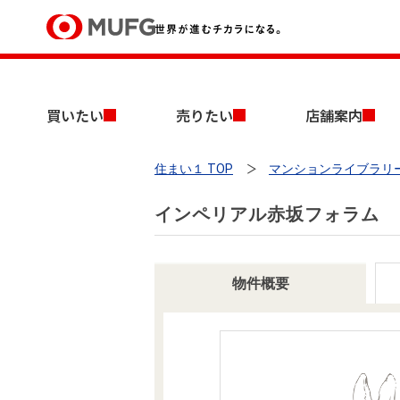
買いたい
買いたい
売りたい
店舗案内
売りたい
住まい１ TOP
マンションライブラリ
店舗案内
買いたいTOP
売りたいTOP
店舗案内TOP
会社情報TOP
採用情報TOP
インペリアル赤坂フォラム
会社情報
採用情報
物件概要
店舗のご案内（首都圏）
ごあいさつ
新卒採用情報
中古マンションを探す
無料査定
法人のお客さま
経営ビジョン
投資用物件を探す
売却時手取り金額試算
提携企業にお勤めの方