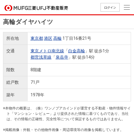
ログイン
高輪ダイヤハイツ
買いたい
所在地
東京都
港区
高輪
1丁目16番21号
売りたい
交通
東京メトロ南北線
「
白金高輪
」駅 徒歩1分
都営浅草線
「
泉岳寺
」駅 徒歩14分
店舗案内
買いたいTOP
売りたいTOP
店舗案内TOP
会社情報TOP
採用情報TOP
階数
8階建
会社情報
総戸数
71戸
採用情報
築年
1978年
店舗のご
ごあいさ
新卒採用
店舗のご
会社概
キャリア
店舗のご
MUFG
中古
無
新
売
A
案内（首
つ
情報
案内（名
要
採用情報
案内（関
Way
マン
料
築・
却
※本物件の概要は、（株）ワンノブアカインドが運営する不動産・物件情報サイ
都圏）
古屋）
西）
法人のお客さま
ショ
査
中古
相
ト「マンション・レビュー」より提供された情報に基づくものであり、当社
経営ビジ
役員一
は、その情報の正確性、完全性等について保証するものではありません。
組織図
ンを
定
一戸
談
ョン
覧
探す
建て
※掲載画像：外観・その他物件画像・周辺環境等の画像を掲載しています。
提携企業にお勤めの方