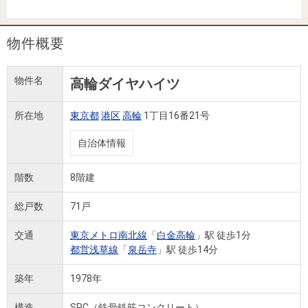
住まいと
ック）
購入ガイ
暮らしの
ド
税金の本
物件概要
（電子ブ
ック）
物件名
高輪ダイヤハイツ
所在地
東京都
港区
高輪
1丁目16番21号
自治体情報
階数
8階建
総戸数
71戸
交通
東京メトロ南北線
「
白金高輪
」駅 徒歩1分
都営浅草線
「
泉岳寺
」駅 徒歩14分
築年
1978年
構造
SRC（鉄骨鉄筋コンクリート）