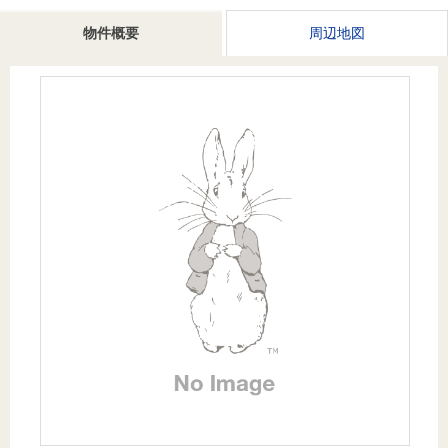
を探
本社地
ニュース
沿革
物件概要
周辺地図
す
売却
会員ページ
図
リリース
投
時手
事業
資
取り
用物
会社案内
閉じる
用
金額
件を
（電子ブ
物
試算
探す
ック版）
件
を
売却向け
周辺相場
住まい1プ
探
サービス
検索
ラス（お
す
役立ちコ
ラム）
購入向け
住宅ロー
住まい1プ
住まいと
売却ガイ
サービス
ンシミュ
ラス（お
暮らしの
ド
レーショ
役立ちコ
税金の本
ン
ラム）
（電子ブ