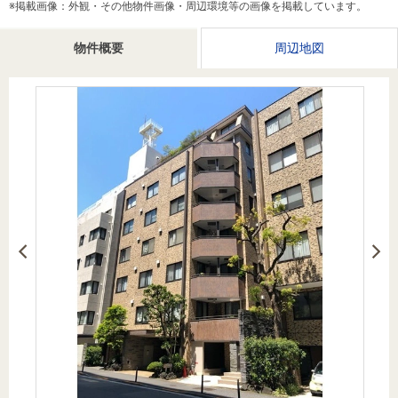
※掲載画像：外観・その他物件画像・周辺環境等の画像を掲載しています。
を探
本社地
ニュース
沿革
す
売却
会員ページ
図
リリース
物件概要
周辺地図
投
時手
事業
資
取り
用物
会社案内
閉じる
用
金額
件を
（電子ブ
物
試算
探す
ック版）
件
を
売却向け
周辺相場
住まい1プ
探
サービス
検索
ラス（お
す
役立ちコ
ラム）
購入向け
住宅ロー
住まい1プ
住まいと
売却ガイ
サービス
ンシミュ
ラス（お
暮らしの
ド
レーショ
役立ちコ
税金の本
ン
ラム）
（電子ブ