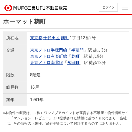
ログイン
ホーマット麹町
買いたい
所在地
東京都
千代田区
麹町
1丁目12番2号
売りたい
交通
東京メトロ半蔵門線
「
半蔵門
」駅 徒歩3分
東京メトロ有楽町線
「
麹町
」駅 徒歩9分
店舗案内
東京メトロ南北線
「
永田町
」駅 徒歩12分
買いたいTOP
売りたいTOP
店舗案内TOP
会社情報TOP
採用情報TOP
階数
8階建
会社情報
総戸数
16戸
採用情報
店舗のご
ごあいさ
新卒採用
店舗のご
会社概
キャリア
店舗のご
MUFG
中古
無
新
売
A
築年
1981年
案内（首
つ
情報
案内（名
要
採用情報
案内（関
Way
マン
料
築・
却
都圏）
古屋）
西）
法人のお客さま
ショ
査
中古
相
※本物件の概要は、（株）ワンノブアカインドが運営する不動産・物件情報サイ
経営ビジ
役員一
組織図
ト「マンション・レビュー」より提供された情報に基づくものであり、当社
ンを
定
一戸
談
は、その情報の正確性、完全性等について保証するものではありません。
ョン
覧
探す
建て
提携企業にお勤めの方