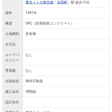
東京メトロ南北線
「
永田町
」駅 徒歩12分
築年
1981年
構造
SRC（鉄骨鉄筋コンクリート）
土地権利
所有権
主方位
ルーフバ
なし
ルコニー
専用庭
なし
分譲会社
興和不動産
施工会社
増岡組
設計会社