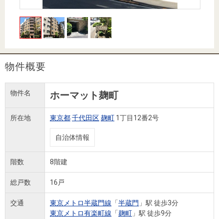
住まいと
ック）
購入ガイ
暮らしの
ド
税金の本
（電子ブ
ック）
物件概要
物件名
ホーマット麹町
所在地
東京都
千代田区
麹町
1丁目12番2号
自治体情報
階数
8階建
総戸数
16戸
交通
東京メトロ半蔵門線
「
半蔵門
」駅 徒歩3分
東京メトロ有楽町線
「
麹町
」駅 徒歩9分