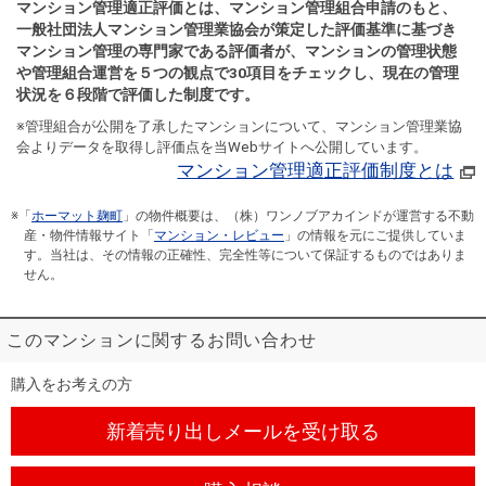
マンション管理適正評価とは、マンション管理組合申請のもと、
一般社団法人マンション管理業協会が策定した評価基準に基づき
マンション管理の専門家である評価者が、マンションの管理状態
や管理組合運営を５つの観点で30項目をチェックし、現在の管理
状況を６段階で評価した制度です。
※管理組合が公開を了承したマンションについて、マンション管理業協
会よりデータを取得し評価点を当Webサイトへ公開しています。
マンション管理適正評価制度とは
※「
ホーマット麹町
」の物件概要は、（株）ワンノブアカインドが運営する不動
産・物件情報サイト「
マンション・レビュー
」の情報を元にご提供していま
す。当社は、その情報の正確性、完全性等について保証するものではありま
せん。
このマンションに関するお問い合わせ
購入をお考えの方
新着売り出しメール
を受け取る