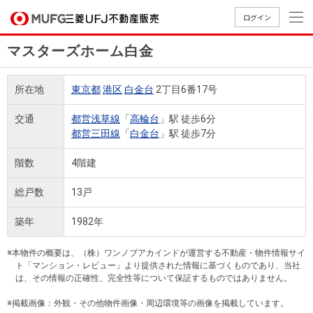
ログイン
マスターズホーム白金
買いたい
所在地
東京都
港区
白金台
2丁目6番17号
売りたい
交通
都営浅草線
「
高輪台
」駅 徒歩6分
都営三田線
「
白金台
」駅 徒歩7分
店舗案内
買いたいTOP
売りたいTOP
店舗案内TOP
会社情報TOP
採用情報TOP
階数
4階建
会社情報
総戸数
13戸
採用情報
築年
1982年
店舗のご
ごあいさ
新卒採用
店舗のご
会社概
キャリア
店舗のご
MUFG
中古
無
新
売
A
案内（首
つ
情報
案内（名
要
採用情報
案内（関
Way
マン
料
築・
却
※本物件の概要は、（株）ワンノブアカインドが運営する不動産・物件情報サイ
都圏）
古屋）
西）
法人のお客さま
ショ
査
中古
相
ト「マンション・レビュー」より提供された情報に基づくものであり、当社
経営ビジ
役員一
は、その情報の正確性、完全性等について保証するものではありません。
組織図
ンを
定
一戸
談
ョン
覧
探す
建て
※掲載画像：外観・その他物件画像・周辺環境等の画像を掲載しています。
提携企業にお勤めの方