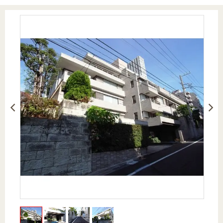
を探
本社地
ニュース
沿革
す
売却
会員ページ
図
リリース
投
時手
事業
資
取り
用物
会社案内
閉じる
用
金額
件を
（電子ブ
物
試算
探す
ック版）
件
を
売却向け
周辺相場
住まい1プ
探
サービス
検索
ラス（お
す
役立ちコ
ラム）
購入向け
住宅ロー
住まい1プ
住まいと
売却ガイ
サービス
ンシミュ
ラス（お
暮らしの
ド
レーショ
役立ちコ
税金の本
ン
ラム）
（電子ブ