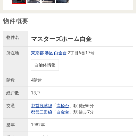
住まいと
ック）
購入ガイ
暮らしの
ド
税金の本
物件概要
（電子ブ
ック）
物件名
マスターズホーム白金
所在地
東京都
港区
白金台
2丁目6番17号
自治体情報
階数
4階建
総戸数
13戸
交通
都営浅草線
「
高輪台
」駅 徒歩6分
都営三田線
「
白金台
」駅 徒歩7分
築年
1982年