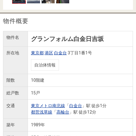
住まいと
ック）
購入ガイ
暮らしの
ド
税金の本
物件概要
（電子ブ
ック）
物件名
グランフォルム白金日吉坂
所在地
東京都
港区
白金台
3丁目1番1号
自治体情報
階数
10階建
総戸数
15戸
交通
東京メトロ南北線
「
白金台
」駅 徒歩1分
都営浅草線
「
高輪台
」駅 徒歩12分
築年
1989年