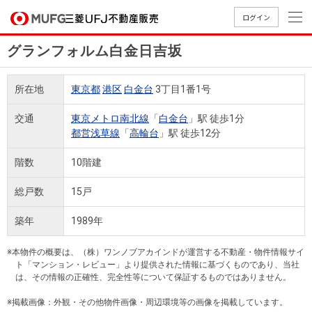
ログイン
グランフォルム白金日吉坂
買いたい
所在地
東京都
港区
白金台
3丁目1番1号
売りたい
交通
東京メトロ南北線
「
白金台
」駅 徒歩1分
都営浅草線
「
高輪台
」駅 徒歩12分
店舗案内
買いたいTOP
売りたいTOP
店舗案内TOP
会社情報TOP
採用情報TOP
階数
10階建
会社情報
総戸数
15戸
採用情報
築年
1989年
店舗のご
ごあいさ
新卒採用
店舗のご
会社概
キャリア
店舗のご
MUFG
中古
無
新
売
A
案内（首
つ
情報
案内（名
要
採用情報
案内（関
Way
マン
料
築・
却
※本物件の概要は、（株）ワンノブアカインドが運営する不動産・物件情報サイ
都圏）
古屋）
西）
法人のお客さま
ショ
査
中古
相
ト「マンション・レビュー」より提供された情報に基づくものであり、当社
経営ビジ
役員一
は、その情報の正確性、完全性等について保証するものではありません。
組織図
ンを
定
一戸
談
ョン
覧
探す
建て
※掲載画像：外観・その他物件画像・周辺環境等の画像を掲載しています。
提携企業にお勤めの方