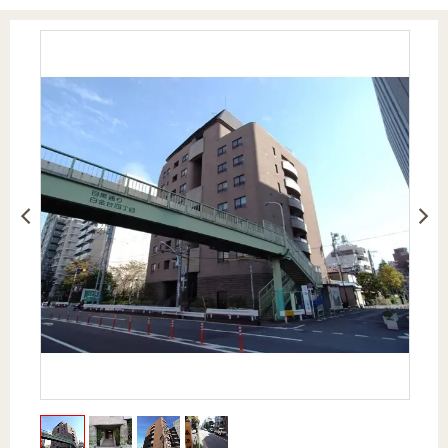
を探
本社地
ニュース
沿革
す
売却
会員ページ
図
リリース
投
時手
事業
資
取り
用物
会社案内
閉じる
用
金額
件を
（電子ブ
物
試算
探す
ック版）
件
を
売却向け
周辺相場
住まい1プ
探
サービス
検索
ラス（お
す
役立ちコ
ラム）
購入向け
住宅ロー
住まい1プ
住まいと
売却ガイ
サービス
ンシミュ
ラス（お
暮らしの
ド
レーショ
役立ちコ
税金の本
ン
ラム）
（電子ブ