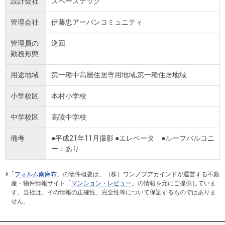
設計会社
スペーステック
管理会社
伊藤忠アーバンコミュニティ
管理員の
巡回
勤務形態
用途地域
第一種中高層住居専用地域,第一種住居地域
小学校区
本村小学校
中学校区
高陵中学校
備考
●平成21年11月撮影 ●エレベータ ●ルーフバルコニ
ー：あり
※「
フォルム南麻布
」の物件概要は、（株）ワンノブアカインドが運営する不動
産・物件情報サイト「
マンション・レビュー
」の情報を元にご提供していま
す。当社は、その情報の正確性、完全性等について保証するものではありま
せん。