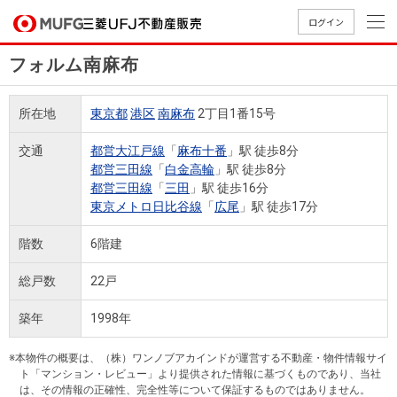
ログイン
フォルム南麻布
買いたい
所在地
東京都
港区
南麻布
2丁目1番15号
売りたい
交通
都営大江戸線
「
麻布十番
」駅 徒歩8分
都営三田線
「
白金高輪
」駅 徒歩8分
店舗案内
都営三田線
「
三田
」駅 徒歩16分
買いたいTOP
売りたいTOP
店舗案内TOP
会社情報TOP
採用情報TOP
東京メトロ日比谷線
「
広尾
」駅 徒歩17分
会社情報
階数
6階建
採用情報
総戸数
22戸
店舗のご
ごあいさ
新卒採用
店舗のご
会社概
キャリア
店舗のご
MUFG
中古
無
新
売
A
案内（首
つ
情報
案内（名
要
採用情報
案内（関
Way
マン
料
築・
却
築年
1998年
都圏）
古屋）
西）
法人のお客さま
ショ
査
中古
相
経営ビジ
役員一
組織図
ンを
定
一戸
談
※本物件の概要は、（株）ワンノブアカインドが運営する不動産・物件情報サイ
ョン
覧
ト「マンション・レビュー」より提供された情報に基づくものであり、当社
探す
建て
提携企業にお勤めの方
は、その情報の正確性、完全性等について保証するものではありません。