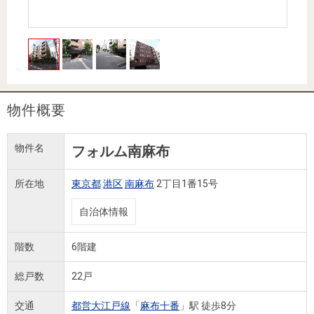
住まいと
ック）
購入ガイ
暮らしの
ド
税金の本
（電子ブ
ック）
物件概要
物件名
フォルム南麻布
所在地
東京都
港区
南麻布
2丁目1番15号
自治体情報
階数
6階建
総戸数
22戸
交通
都営大江戸線
「
麻布十番
」駅 徒歩8分