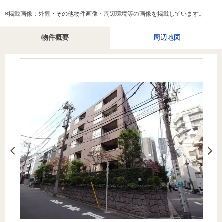
を探
本社地
ニュース
沿革
※掲載画像：外観・その他物件画像・周辺環境等の画像を掲載しています。
す
売却
会員ページ
図
リリース
投
時手
事業
物件概要
周辺地図
資
取り
用物
会社案内
閉じる
用
金額
件を
（電子ブ
物
試算
探す
ック版）
件
を
売却向け
周辺相場
住まい1プ
探
サービス
検索
ラス（お
す
役立ちコ
ラム）
購入向け
住宅ロー
住まい1プ
住まいと
売却ガイ
サービス
ンシミュ
ラス（お
暮らしの
ド
レーショ
役立ちコ
税金の本
ン
ラム）
（電子ブ