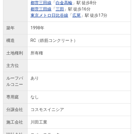
都営三田線
「
白金高輪
」駅 徒歩8分
都営三田線
「
三田
」駅 徒歩16分
東京メトロ日比谷線
「
広尾
」駅 徒歩17分
築年
1998年
構造
RC（鉄筋コンクリート）
土地権利
所有権
主方位
ルーフバ
あり
ルコニー
専用庭
なし
分譲会社
コスモスイニシア
施工会社
川田工業