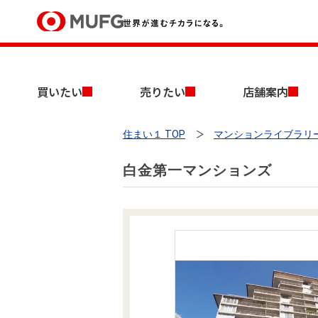
買いたい
買いたい
売りたい
店舗案内
売りたい
住まい１ TOP
マンションライブラリ
店舗案内
買いたいTOP
売りたいTOP
店舗案内TOP
会社情報TOP
採用情報TOP
白金第一マンションズ
会社情報
採用情報
店舗のご案内（首都圏）
ごあいさつ
新卒採用情報
中古マンションを探す
無料査定
法人のお客さま
経営ビジョン
投資用物件を探す
売却時手取り金額試算
提携企業にお勤めの方