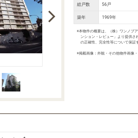
本社地図
総戸数
56戸
築年
1969年
住宅ローンシミュレーション
周辺相場検索
※本物件の概要は、（株）ワンノブ
ンション・レビュー」より提供さ
の正確性、完全性等について保証
購入ガイド
売却ガイド
※掲載画像：外観・その他物件画像