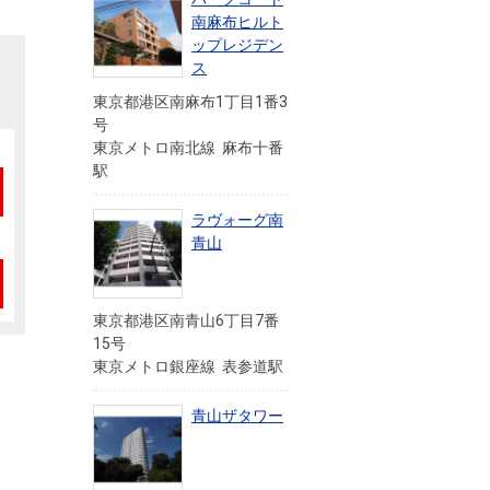
南麻布ヒルト
ップレジデン
ス
東京都港区南麻布1丁目1番3
号
東京メトロ南北線 麻布十番
駅
ラヴォーグ南
青山
東京都港区南青山6丁目7番
15号
東京メトロ銀座線 表参道駅
」
青山ザタワー