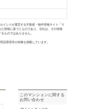
ニュースリリース
住まい1プラス（お役立ちコラム）
住まい1プラス（お役立ちコラム）
アカインドが運営する不動産・物件情報サイト「マ
閉じる
れた情報に基づくものであり、当社は、その情報
するものではありません。
・周辺環境等の画像を掲載しています。
このマンションに関する
お問い合わせ