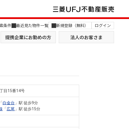
索条件
最近見た物件一覧
新規登録（無料）
ログイン
提携企業にお勤めの方
法人のお客さま
丁目15番14号
店舗のご案内（関西）
MUFG Way
土地を探す
AI不動産査定
「
白金台
」駅 徒歩9分
線
「
広尾
」駅 徒歩15分
役員一覧
おすすめ物件から探す