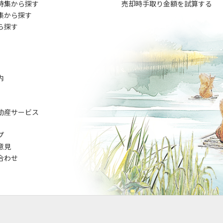
特集から探す
売却時手取り金額を試算する
集から探す
ら探す
内
動産サービス
プ
意見
合わせ