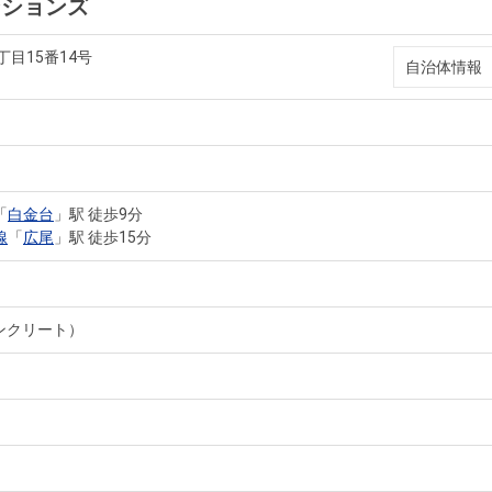
ンションズ
丁目15番14号
自治体情報
「
白金台
」駅 徒歩9分
線
「
広尾
」駅 徒歩15分
ンクリート）