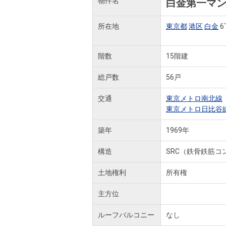
物件名
白金第一マ
所在地
東京都
港区
白金
6
階数
15階建
総戸数
56戸
交通
東京メトロ南北線
東京メトロ日比谷
築年
1969年
構造
SRC（鉄骨鉄筋コ
土地権利
所有権
主方位
ルーフバルコニー
なし