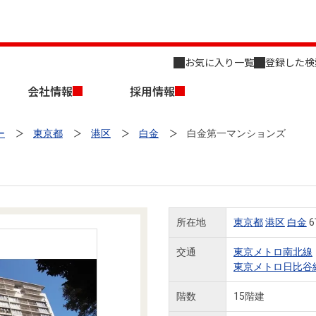
お気に入り一覧
登録した検
会社情報
採用情報
ー
東京都
港区
白金
白金第一マンションズ
所在地
東京都
港区
白金
6
店舗のご案内（名古屋）
会社概要
キャリア採用情報
新築・中古一戸建てを探す
売却相談
交通
東京メトロ南北線
東京メトロ日比谷
組織図
階数
15階建
事業用物件を探す