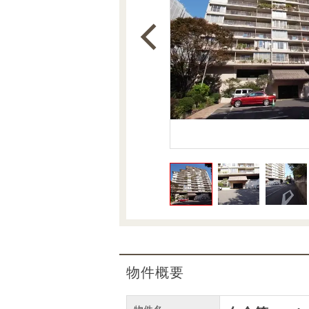
沿革
会員ページ
会社案内（電子ブック版）
購入向けサービス
売却向けサービス
住まいと暮らしの税金の本（電子ブック）
住まいと暮らしの税金の本（電子ブック）
物件概要