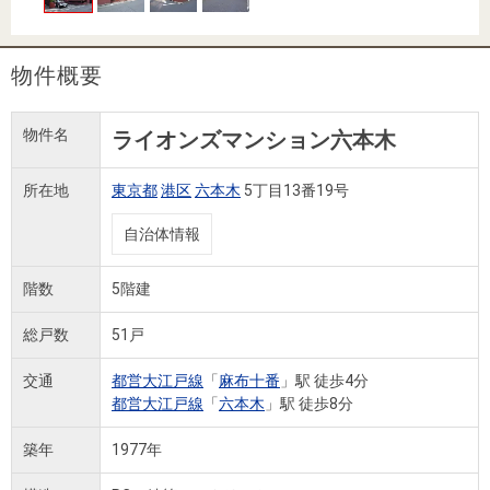
住まいと
ック）
購入ガイ
暮らしの
ド
税金の本
物件概要
（電子ブ
ック）
物件名
ライオンズマンション六本木
所在地
東京都
港区
六本木
5丁目13番19号
自治体情報
階数
5階建
総戸数
51戸
交通
都営大江戸線
「
麻布十番
」駅 徒歩4分
都営大江戸線
「
六本木
」駅 徒歩8分
築年
1977年