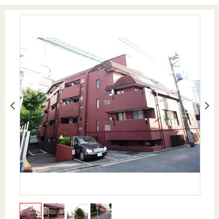
を探
本社地
ニュース
沿革
す
売却
会員ページ
図
リリース
投
時手
事業
資
取り
用物
会社案内
閉じる
用
金額
件を
（電子ブ
物
試算
探す
ック版）
件
を
売却向け
周辺相場
住まい1プ
探
サービス
検索
ラス（お
す
役立ちコ
ラム）
購入向け
住宅ロー
住まい1プ
住まいと
売却ガイ
サービス
ンシミュ
ラス（お
暮らしの
ド
レーショ
役立ちコ
税金の本
ン
ラム）
（電子ブ