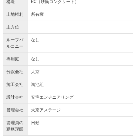
構造
RC（鉄筋コンクリート）
土地権利
所有権
主方位
ルーフバ
なし
ルコニー
専用庭
なし
分譲会社
大京
施工会社
鴻池組
設計会社
安宅エンヂニアリング
管理会社
大京アステージ
管理員の
日勤
勤務形態