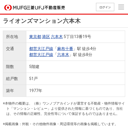
ログイン
ライオンズマンション六本木
買いたい
所在地
東京都
港区
六本木
5丁目13番19号
売りたい
交通
都営大江戸線
「
麻布十番
」駅 徒歩4分
都営大江戸線
「
六本木
」駅 徒歩8分
店舗案内
買いたいTOP
売りたいTOP
店舗案内TOP
会社情報TOP
採用情報TOP
階数
5階建
会社情報
総戸数
51戸
採用情報
築年
1977年
店舗のご
ごあいさ
新卒採用
店舗のご
会社概
キャリア
店舗のご
MUFG
中古
無
新
売
A
案内（首
つ
情報
案内（名
要
採用情報
案内（関
Way
マン
料
築・
却
※本物件の概要は、（株）ワンノブアカインドが運営する不動産・物件情報サイ
都圏）
古屋）
西）
法人のお客さま
ショ
査
中古
相
ト「マンション・レビュー」より提供された情報に基づくものであり、当社
経営ビジ
役員一
は、その情報の正確性、完全性等について保証するものではありません。
組織図
ンを
定
一戸
談
ョン
覧
探す
建て
※掲載画像：外観・その他物件画像・周辺環境等の画像を掲載しています。
提携企業にお勤めの方