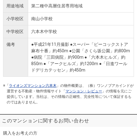
用途地域
第二種中高層住居専用地域
小学校区
南山小学校
中学校区
六本木中学校
備考
●平成21年11月撮影 ●スーパー「ピーコックストア
麻布十番」約450m ●公園「さくら坂公園」約800m
●病院「三田病院」約900m ●「六本木ヒルズ」約
850m ●「アークヒルズ」約1200m ●「日進ワール
ドデリカテッセン」約450m
※「
ライオンズマンション六本木
」の物件概要は、（株）ワンノブアカインドが
運営する不動産・物件情報サイト「
マンション・レビュー
」の情報を元にご
提供しています。当社は、その情報の正確性、完全性等について保証するも
のではありません。
このマンションに関するお問い合わせ
購入をお考えの方