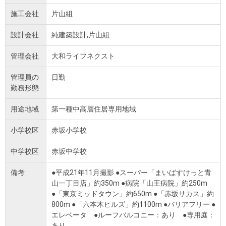
施工会社
片山組
設計会社
純建築設計,片山組
管理会社
大和ライフネクスト
管理員の
日勤
勤務形態
用途地域
第一種中高層住居専用地域
小学校区
赤坂小学校
中学校区
赤坂中学校
備考
●平成21年11月撮影 ●スーパー「まいばすけっと青
山一丁目店」約350m ●病院「山王病院」約250m
●「東京ミッドタウン」約650m ●「赤坂サカス」約
800m ●「六本木ヒルズ」約1100m ●バリアフリー ●
エレベータ ●ルーフバルコニー：あり ●専用庭：
あり