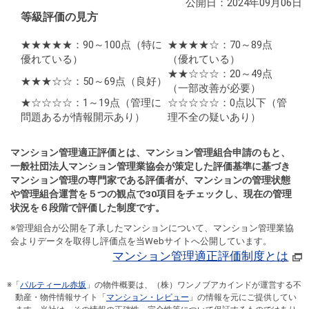
公開日：2024年09月06日
等級評価の見方
★★★★★：90～100点
（特に
★★★★☆：70～89点
優れている）
（優れている）
★★☆☆☆：20～49点
★★★☆☆：50～69点
（良好）
（一部改善が必要）
★☆☆☆☆：1～19点
（管理に
☆☆☆☆☆：0点以下
（管
問題あるが情報開示あり）
理不全の疑いあり）
マンション管理適正評価とは、マンション管理組合申請のもと、
一般社団法人マンション管理業協会が策定した評価基準に基づき
マンション管理の専門家である評価者が、マンションの管理状態
や管理組合運営を５つの観点で30項目をチェックし、現在の管理
状況を６段階で評価した制度です。
※管理組合が公開を了承したマンションについて、マンション管理業協
会よりデータを取得し評価点を当Webサイトへ公開しています。
マンション管理適正評価制度とは
※「
パルティール赤坂
」の物件概要は、（株）ワンノブアカインドが運営する不
動産・物件情報サイト「
マンション・レビュー
」の情報を元にご提供してい