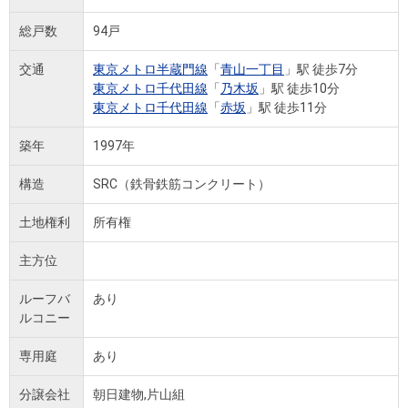
総戸数
94戸
交通
東京メトロ半蔵門線
「
青山一丁目
」駅 徒歩7分
東京メトロ千代田線
「
乃木坂
」駅 徒歩10分
東京メトロ千代田線
「
赤坂
」駅 徒歩11分
築年
1997年
構造
SRC（鉄骨鉄筋コンクリート）
土地権利
所有権
主方位
ルーフバ
あり
ルコニー
専用庭
あり
分譲会社
朝日建物,片山組