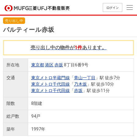
ログイン
売り出し中
買いたい
パルティール赤坂
売りたい
売り出し中の物件が
1件
あります。
店舗案内
所在地
東京都
港区
赤坂
8丁目6番9号
買いたいTOP
売りたいTOP
店舗案内TOP
会社情報TOP
採用情報TOP
交通
東京メトロ半蔵門線
「
青山一丁目
」駅 徒歩7分
会社情報
東京メトロ千代田線
「
乃木坂
」駅 徒歩10分
東京メトロ千代田線
「
赤坂
」駅 徒歩11分
採用情報
店舗のご
ごあいさ
新卒採用
店舗のご
会社概
キャリア
店舗のご
MUFG
中古
無
新
売
A
階数
8階建
案内（首
つ
情報
案内（名
要
採用情報
案内（関
Way
マン
料
築・
却
都圏）
古屋）
西）
法人のお客さま
ショ
査
中古
相
総戸数
94戸
経営ビジ
役員一
組織図
ンを
定
一戸
談
ョン
覧
築年
1997年
探す
建て
提携企業にお勤めの方