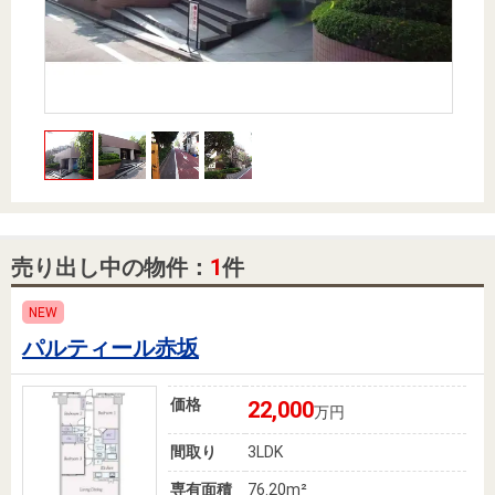
住まいと
ック）
購入ガイ
暮らしの
ド
税金の本
（電子ブ
ック）
売り出し中の物件：
1
件
NEW
パルティール赤坂
価格
22,000
万円
間取り
3LDK
専有面積
76.20m²