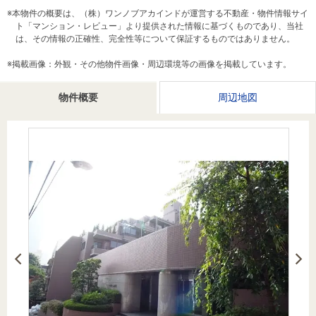
を探
※本物件の概要は、（株）ワンノブアカインドが運営する不動産・物件情報サイ
本社地
ニュース
沿革
す
売却
ト「マンション・レビュー」より提供された情報に基づくものであり、当社
会員ページ
図
リリース
は、その情報の正確性、完全性等について保証するものではありません。
投
時手
事業
資
取り
用物
※掲載画像：外観・その他物件画像・周辺環境等の画像を掲載しています。
会社案内
閉じる
用
金額
件を
（電子ブ
物件概要
周辺地図
物
試算
探す
ック版）
件
を
売却向け
周辺相場
住まい1プ
探
サービス
検索
ラス（お
す
役立ちコ
ラム）
購入向け
住宅ロー
住まい1プ
住まいと
売却ガイ
サービス
ンシミュ
ラス（お
暮らしの
ド
レーショ
役立ちコ
税金の本
ン
ラム）
（電子ブ