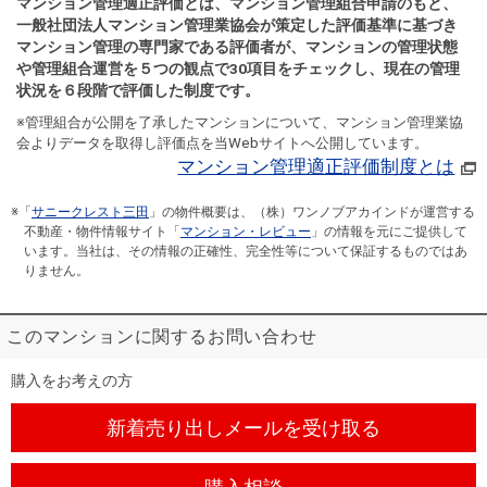
マンション管理適正評価とは、マンション管理組合申請のもと、
一般社団法人マンション管理業協会が策定した評価基準に基づき
マンション管理の専門家である評価者が、マンションの管理状態
や管理組合運営を５つの観点で30項目をチェックし、現在の管理
状況を６段階で評価した制度です。
※管理組合が公開を了承したマンションについて、マンション管理業協
会よりデータを取得し評価点を当Webサイトへ公開しています。
マンション管理適正評価制度とは
※「
サニークレスト三田
」の物件概要は、（株）ワンノブアカインドが運営する
不動産・物件情報サイト「
マンション・レビュー
」の情報を元にご提供して
います。当社は、その情報の正確性、完全性等について保証するものではあ
りません。
このマンションに関するお問い合わせ
購入をお考えの方
新着売り出しメール
を受け取る