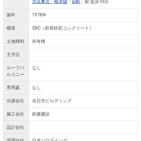
京浜東北・根岸線
「
田町
」駅 徒歩10分
築年
1978年
構造
SRC（鉄骨鉄筋コンクリート）
土地権利
所有権
主方位
ルーフバ
なし
ルコニー
専用庭
なし
分譲会社
全日空ビルディング
施工会社
鉄建建設
設計会社
管理会社
日本ハウズイング