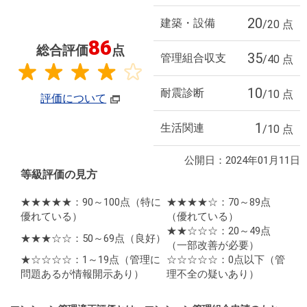
20
建築・設備
/20 点
86
総合評価
点
35
管理組合収支
/40 点
10
耐震診断
/10 点
評価について
1
生活関連
/10 点
公開日：2024年01月11日
等級評価の見方
★★★★★：90～100点
（特に
★★★★☆：70～89点
優れている）
（優れている）
★★☆☆☆：20～49点
★★★☆☆：50～69点
（良好）
（一部改善が必要）
★☆☆☆☆：1～19点
（管理に
☆☆☆☆☆：0点以下
（管
問題あるが情報開示あり）
理不全の疑いあり）