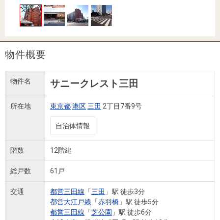
住まいと
ック）
購入ガイ
暮らしの
ド
税金の本
（電子ブ
物件概要
ック）
物件名
サニークレスト三田
所在地
東京都
港区
三田
2丁目7番9号
自治体情報
階数
12階建
総戸数
61戸
交通
都営三田線
「
三田
」駅 徒歩3分
都営大江戸線
「
赤羽橋
」駅 徒歩5分
都営三田線
「
芝公園
」駅 徒歩6分