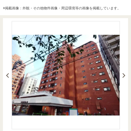
を探
本社地
ニュース
沿革
※掲載画像：外観・その他物件画像・周辺環境等の画像を掲載しています。
す
売却
会員ページ
図
リリース
投
時手
事業
資
取り
用物
会社案内
閉じる
用
金額
件を
（電子ブ
物
試算
探す
ック版）
件
を
売却向け
周辺相場
住まい1プ
探
サービス
検索
ラス（お
す
役立ちコ
ラム）
購入向け
住宅ロー
住まい1プ
住まいと
売却ガイ
サービス
ンシミュ
ラス（お
暮らしの
ド
レーショ
役立ちコ
税金の本
ン
ラム）
（電子ブ