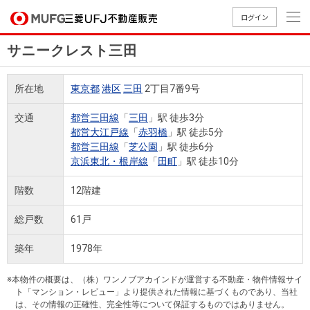
ログイン
サニークレスト三田
買いたい
所在地
東京都
港区
三田
2丁目7番9号
売りたい
交通
都営三田線
「
三田
」駅 徒歩3分
都営大江戸線
「
赤羽橋
」駅 徒歩5分
店舗案内
都営三田線
「
芝公園
」駅 徒歩6分
買いたいTOP
売りたいTOP
店舗案内TOP
会社情報TOP
採用情報TOP
京浜東北・根岸線
「
田町
」駅 徒歩10分
会社情報
階数
12階建
採用情報
総戸数
61戸
店舗のご
ごあいさ
新卒採用
店舗のご
会社概
キャリア
店舗のご
MUFG
中古
無
新
売
A
案内（首
つ
情報
案内（名
要
採用情報
案内（関
Way
マン
料
築・
却
築年
1978年
都圏）
古屋）
西）
法人のお客さま
ショ
査
中古
相
経営ビジ
役員一
組織図
ンを
定
一戸
談
※本物件の概要は、（株）ワンノブアカインドが運営する不動産・物件情報サイ
ョン
覧
ト「マンション・レビュー」より提供された情報に基づくものであり、当社
探す
建て
提携企業にお勤めの方
は、その情報の正確性、完全性等について保証するものではありません。