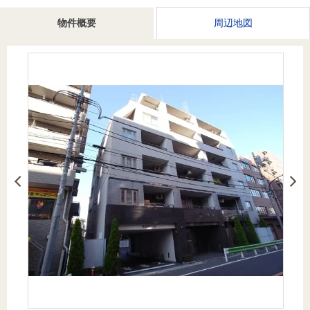
を探
本社地
ニュース
沿革
物件概要
周辺地図
す
売却
会員ページ
図
リリース
投
時手
事業
資
取り
用物
会社案内
閉じる
用
金額
件を
（電子ブ
物
試算
探す
ック版）
件
を
売却向け
周辺相場
住まい1プ
探
サービス
検索
ラス（お
す
役立ちコ
ラム）
購入向け
住宅ロー
住まい1プ
住まいと
売却ガイ
サービス
ンシミュ
ラス（お
暮らしの
ド
レーショ
役立ちコ
税金の本
ン
ラム）
（電子ブ