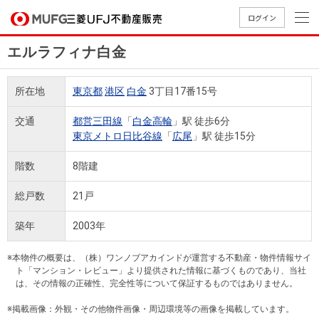
ログイン
エルラフィナ白金
買いたい
所在地
東京都
港区
白金
3丁目17番15号
売りたい
交通
都営三田線
「
白金高輪
」駅 徒歩6分
東京メトロ日比谷線
「
広尾
」駅 徒歩15分
店舗案内
買いたいTOP
売りたいTOP
店舗案内TOP
会社情報TOP
採用情報TOP
階数
8階建
会社情報
総戸数
21戸
採用情報
築年
2003年
店舗のご
ごあいさ
新卒採用
店舗のご
会社概
キャリア
店舗のご
MUFG
中古
無
新
売
A
案内（首
つ
情報
案内（名
要
採用情報
案内（関
Way
マン
料
築・
却
※本物件の概要は、（株）ワンノブアカインドが運営する不動産・物件情報サイ
都圏）
古屋）
西）
法人のお客さま
ショ
査
中古
相
ト「マンション・レビュー」より提供された情報に基づくものであり、当社
経営ビジ
役員一
は、その情報の正確性、完全性等について保証するものではありません。
組織図
ンを
定
一戸
談
ョン
覧
探す
建て
※掲載画像：外観・その他物件画像・周辺環境等の画像を掲載しています。
提携企業にお勤めの方