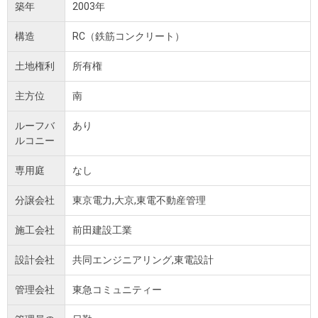
築年
2003年
構造
RC（鉄筋コンクリート）
土地権利
所有権
主方位
南
ルーフバ
あり
ルコニー
専用庭
なし
分譲会社
東京電力,大京,東電不動産管理
施工会社
前田建設工業
設計会社
共同エンジニアリング,東電設計
管理会社
東急コミュニティー