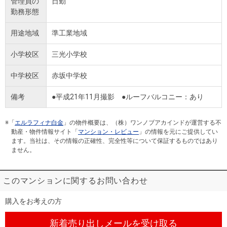
管理員の
日勤
勤務形態
用途地域
準工業地域
小学校区
三光小学校
中学校区
赤坂中学校
備考
●平成21年11月撮影 ●ルーフバルコニー：あり
※「
エルラフィナ白金
」の物件概要は、（株）ワンノブアカインドが運営する不
動産・物件情報サイト「
マンション・レビュー
」の情報を元にご提供してい
ます。当社は、その情報の正確性、完全性等について保証するものではあり
ません。
このマンションに関するお問い合わせ
購入をお考えの方
新着売り出しメール
を受け取る