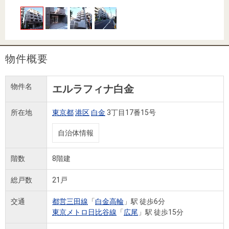
住まいと
ック）
購入ガイ
暮らしの
ド
税金の本
（電子ブ
ック）
物件概要
物件名
エルラフィナ白金
所在地
東京都
港区
白金
3丁目17番15号
自治体情報
階数
8階建
総戸数
21戸
交通
都営三田線
「
白金高輪
」駅 徒歩6分
東京メトロ日比谷線
「
広尾
」駅 徒歩15分