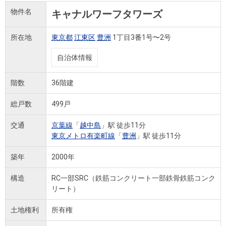
物件名
キャナルワーフタワーズ
所在地
東京都
江東区
豊洲
1丁目3番1号〜2号
自治体情報
階数
36階建
総戸数
499戸
交通
京葉線
「
越中島
」駅 徒歩11分
東京メトロ有楽町線
「
豊洲
」駅 徒歩11分
築年
2000年
構造
RC一部SRC（鉄筋コンクリート一部鉄骨鉄筋コンク
リート）
土地権利
所有権