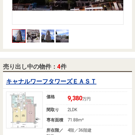
住まいと
ック）
購入ガイ
暮らしの
ド
税金の本
（電子ブ
ック）
売り出し中の物件：
4
件
キャナルワーフタワーズＥＡＳＴ
価格
9,380
万円
間取り
2LDK
専有面積
71.88m²
所在階／
4階／36階建