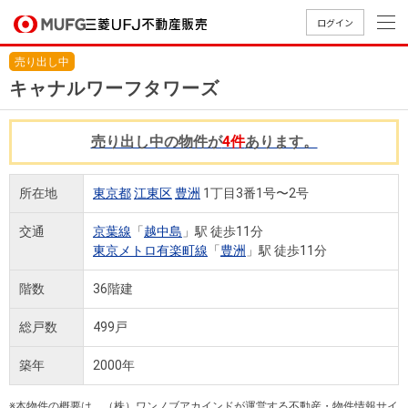
ログイン
売り出し中
買いたい
キャナルワーフタワーズ
売りたい
売り出し中の物件が
4件
あります。
店舗案内
所在地
東京都
江東区
豊洲
1丁目3番1号〜2号
買いたいTOP
売りたいTOP
店舗案内TOP
会社情報TOP
採用情報TOP
交通
京葉線
「
越中島
」駅 徒歩11分
会社情報
東京メトロ有楽町線
「
豊洲
」駅 徒歩11分
採用情報
階数
36階建
店舗のご
ごあいさ
新卒採用
店舗のご
会社概
キャリア
店舗のご
MUFG
中古
無
新
売
A
案内（首
つ
情報
案内（名
要
採用情報
案内（関
Way
マン
料
築・
却
総戸数
499戸
都圏）
古屋）
西）
法人のお客さま
ショ
査
中古
相
経営ビジ
役員一
組織図
築年
2000年
ンを
定
一戸
談
ョン
覧
探す
建て
提携企業にお勤めの方
※本物件の概要は、（株）ワンノブアカインドが運営する不動産・物件情報サイ