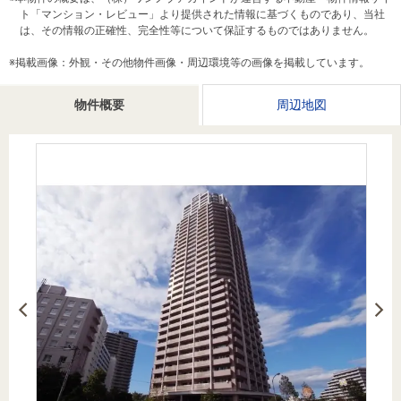
を探
ト「マンション・レビュー」より提供された情報に基づくものであり、当社
本社地
ニュース
沿革
は、その情報の正確性、完全性等について保証するものではありません。
す
売却
会員ページ
図
リリース
投
時手
事業
※掲載画像：外観・その他物件画像・周辺環境等の画像を掲載しています。
資
取り
用物
会社案内
閉じる
物件概要
用
金額
件を
周辺地図
（電子ブ
物
試算
探す
ック版）
件
を
売却向け
周辺相場
住まい1プ
探
サービス
検索
ラス（お
す
役立ちコ
ラム）
購入向け
住宅ロー
住まい1プ
住まいと
売却ガイ
サービス
ンシミュ
ラス（お
暮らしの
ド
レーショ
役立ちコ
税金の本
ン
ラム）
（電子ブ