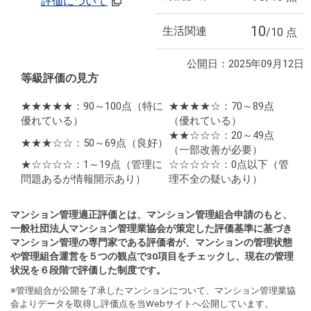
評価について
10
生活関連
/10 点
公開日：2025年09月12日
等級評価の見方
★★★★★：90～100点
（特に
★★★★☆：70～89点
優れている）
（優れている）
★★☆☆☆：20～49点
★★★☆☆：50～69点
（良好）
（一部改善が必要）
★☆☆☆☆：1～19点
（管理に
☆☆☆☆☆：0点以下
（管
問題あるが情報開示あり）
理不全の疑いあり）
マンション管理適正評価とは、マンション管理組合申請のもと、
一般社団法人マンション管理業協会が策定した評価基準に基づき
マンション管理の専門家である評価者が、マンションの管理状態
や管理組合運営を５つの観点で30項目をチェックし、現在の管理
状況を６段階で評価した制度です。
※管理組合が公開を了承したマンションについて、マンション管理業協
会よりデータを取得し評価点を当Webサイトへ公開しています。