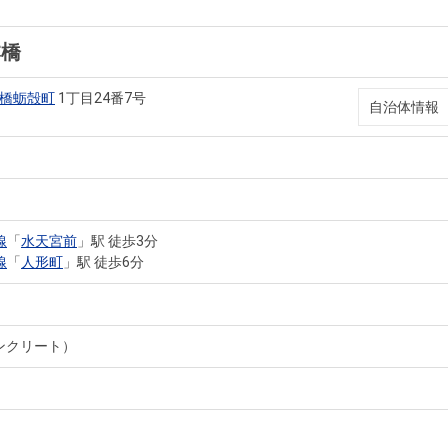
本橋
橋蛎殻町
1丁目24番7号
自治体情報
線
「
水天宮前
」駅 徒歩3分
線
「
人形町
」駅 徒歩6分
ンクリート）