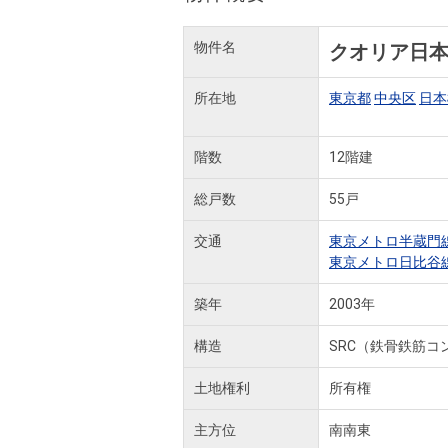
物件名
クオリア日
所在地
東京都
中央区
日本
階数
12階建
総戸数
55戸
交通
東京メトロ半蔵門
東京メトロ日比谷
築年
2003年
構造
SRC（鉄骨鉄筋コ
土地権利
所有権
主方位
南南東