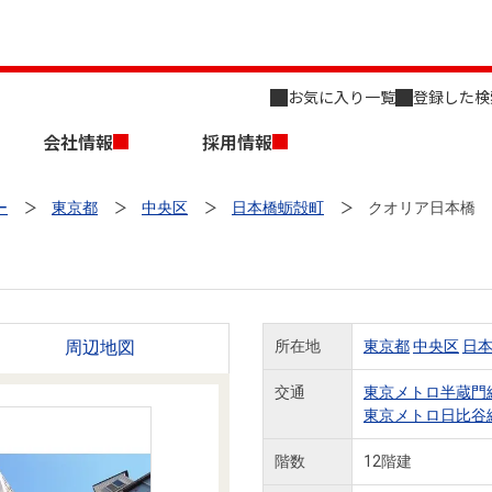
お気に入り一覧
登録した検
会社情報
採用情報
ー
東京都
中央区
日本橋蛎殻町
クオリア日本橋
周辺地図
所在地
東京都
中央区
日
店舗のご案内（名古屋）
会社概要
キャリア採用情報
新築・中古一戸建てを探す
売却相談
交通
東京メトロ半蔵門
東京メトロ日比谷
組織図
階数
12階建
事業用物件を探す