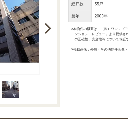
本社地図
総戸数
55戸
築年
2003年
住宅ローンシミュレーション
周辺相場検索
※本物件の概要は、（株）ワンノブ
ンション・レビュー」より提供さ
の正確性、完全性等について保証
購入ガイド
売却ガイド
※掲載画像：外観・その他物件画像