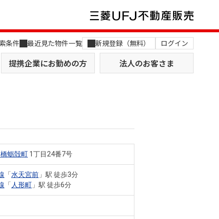
索条件
最近見た物件一覧
新規登録（無料）
ログイン
提携企業にお勤めの方
法人のお客さま
本橋蛎殻町
1丁目24番7号
店舗のご案内（関西）
MUFG Way
土地を探す
AI不動産査定
線
「
水天宮前
」駅 徒歩3分
線
「
人形町
」駅 徒歩6分
役員一覧
おすすめ物件から探す