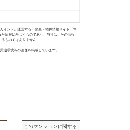
ニュースリリース
住まい1プラス（お役立ちコラム）
住まい1プラス（お役立ちコラム）
アカインドが運営する不動産・物件情報サイト「マ
閉じる
れた情報に基づくものであり、当社は、その情報
するものではありません。
・周辺環境等の画像を掲載しています。
このマンションに関する