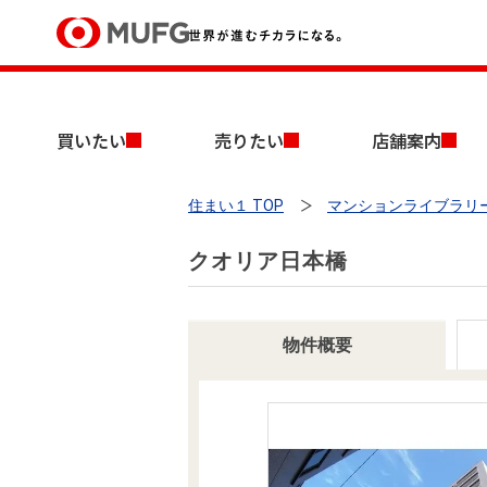
買いたい
買いたい
売りたい
店舗案内
売りたい
住まい１ TOP
マンションライブラリ
店舗案内
買いたいTOP
売りたいTOP
店舗案内TOP
会社情報TOP
採用情報TOP
クオリア日本橋
会社情報
採用情報
物件概要
店舗のご案内（首都圏）
ごあいさつ
新卒採用情報
中古マンションを探す
無料査定
法人のお客さま
経営ビジョン
投資用物件を探す
売却時手取り金額試算
提携企業にお勤めの方