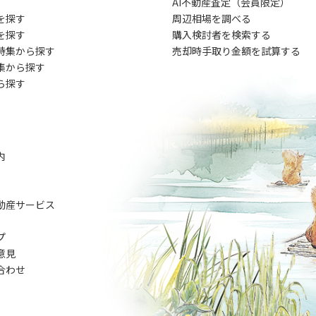
AI不動産査定（会員限定）
を探す
周辺相場を調べる
を探す
購入検討者を検索する
特集から探す
売却時手取り金額を試算する
集から探す
ら探す
内
動産サービス
プ
意見
合わせ