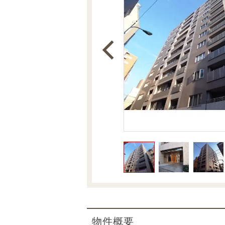
沿革
会員ページ
会社案内（電子ブック版）
購入向けサービス
売却向けサービス
住まいと暮らしの税金の本（電子ブック）
住まいと暮らしの税金の本（電子ブック）
物件概要