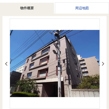
を探
本社地
ニュース
沿革
物件概要
周辺地図
す
売却
会員ページ
図
リリース
投
時手
事業
資
取り
用物
会社案内
閉じる
用
金額
件を
（電子ブ
物
試算
探す
ック版）
件
を
売却向け
周辺相場
住まい1プ
探
サービス
検索
ラス（お
す
役立ちコ
ラム）
購入向け
住宅ロー
住まい1プ
住まいと
売却ガイ
サービス
ンシミュ
ラス（お
暮らしの
ド
レーショ
役立ちコ
税金の本
ン
ラム）
（電子ブ