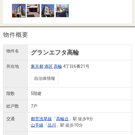
住まいと
ック）
購入ガイ
暮らしの
ド
税金の本
（電子ブ
ック）
物件概要
物件名
グランエフタ高輪
所在地
東京都
港区
高輪
4丁目6番21号
自治体情報
階数
5階建
総戸数
7戸
交通
都営浅草線
「
高輪台
」駅 徒歩9分
山手線
「
品川
」駅 徒歩10分