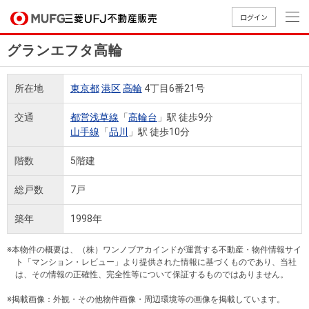
ログイン
グランエフタ高輪
買いたい
所在地
東京都
港区
高輪
4丁目6番21号
売りたい
交通
都営浅草線
「
高輪台
」駅 徒歩9分
山手線
「
品川
」駅 徒歩10分
店舗案内
買いたいTOP
売りたいTOP
店舗案内TOP
会社情報TOP
採用情報TOP
階数
5階建
会社情報
総戸数
7戸
採用情報
築年
1998年
店舗のご
ごあいさ
新卒採用
店舗のご
会社概
キャリア
店舗のご
MUFG
中古
無
新
売
A
案内（首
つ
情報
案内（名
要
採用情報
案内（関
Way
マン
料
築・
却
※本物件の概要は、（株）ワンノブアカインドが運営する不動産・物件情報サイ
都圏）
古屋）
西）
法人のお客さま
ショ
査
中古
相
ト「マンション・レビュー」より提供された情報に基づくものであり、当社
経営ビジ
役員一
は、その情報の正確性、完全性等について保証するものではありません。
組織図
ンを
定
一戸
談
ョン
覧
探す
建て
※掲載画像：外観・その他物件画像・周辺環境等の画像を掲載しています。
提携企業にお勤めの方