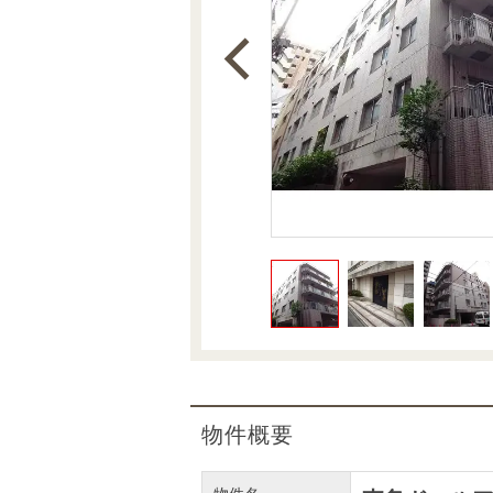
沿革
会員ページ
会社案内（電子ブック版）
購入向けサービス
売却向けサービス
住まいと暮らしの税金の本（電子ブック）
住まいと暮らしの税金の本（電子ブック）
物件概要