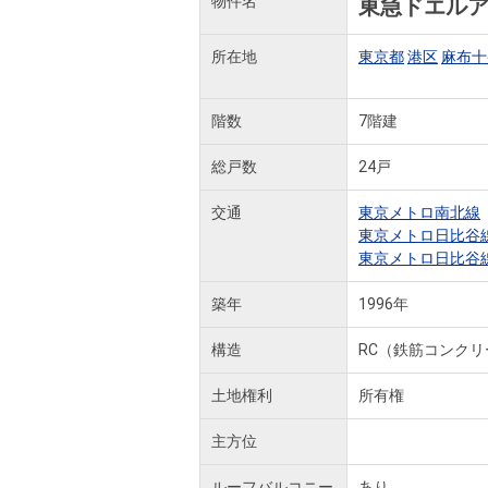
物件名
東急ドエル
所在地
東京都
港区
麻布十
階数
7階建
総戸数
24戸
交通
東京メトロ南北線
東京メトロ日比谷
東京メトロ日比谷
築年
1996年
構造
RC（鉄筋コンクリ
土地権利
所有権
主方位
ルーフバルコニー
あり