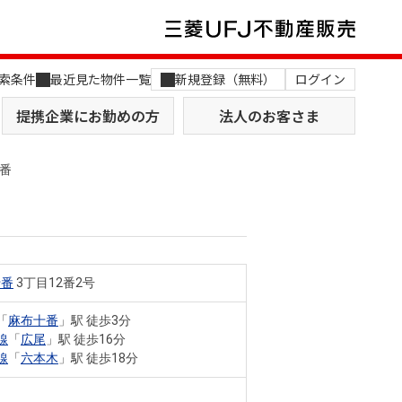
索条件
最近見た物件一覧
新規登録（無料）
ログイン
提携企業にお勤めの方
法人のお客さま
番
十番
3丁目12番2号
店舗のご案内（関西）
MUFG Way
土地を探す
AI不動産査定
「
麻布十番
」駅 徒歩3分
線
「
広尾
」駅 徒歩16分
役員一覧
線
「
六本木
」駅 徒歩18分
おすすめ物件から探す