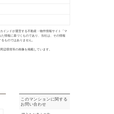
ニュースリリース
住まい1プラス（お役立ちコラム）
住まい1プラス（お役立ちコラム）
閉じる
アカインドが運営する不動産・物件情報サイト「マ
れた情報に基づくものであり、当社は、その情報
するものではありません。
・周辺環境等の画像を掲載しています。
このマンションに関する
お問い合わせ