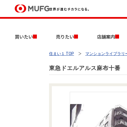
買いたい
買いたい
売りたい
店舗案内
売りたい
住まい１ TOP
マンションライブラリ
店舗案内
買いたいTOP
売りたいTOP
店舗案内TOP
会社情報TOP
採用情報TOP
東急ドエルアルス麻布十番
会社情報
採用情報
店舗のご案内（首都圏）
ごあいさつ
新卒採用情報
中古マンションを探す
無料査定
法人のお客さま
経営ビジョン
投資用物件を探す
売却時手取り金額試算
提携企業にお勤めの方