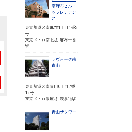
南麻布ヒルト
ップレジデン
ス
東京都港区南麻布1丁目1番3
号
東京メトロ南北線 麻布十番
駅
ラヴォーグ南
青山
東京都港区南青山6丁目7番
15号
東京メトロ銀座線 表参道駅
青山ザタワー
ュ