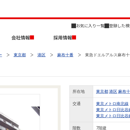
お気に入り一覧
登録した検
会社情報
採用情報
ー
東京都
港区
麻布十番
東急ドエルアルス麻布十
所在地
東京都
港区
麻布
店舗のご案内（名古屋）
会社概要
キャリア採用情報
新築・中古一戸建てを探す
売却相談
交通
東京メトロ南北線
東京メトロ日比谷
組織図
東京メトロ日比谷
事業用物件を探す
階数
7階建