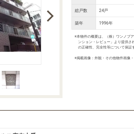
本社地図
総戸数
24戸
築年
1996年
住宅ローンシミュレーション
周辺相場検索
※本物件の概要は、（株）ワンノブ
ンション・レビュー」より提供さ
購入ガイド
売却ガイド
の正確性、完全性等について保証
※掲載画像：外観・その他物件画像