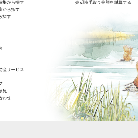
特集から探す
売却時手取り金額を試算する
集から探す
ら探す
内
動産サービス
プ
意見
合わせ