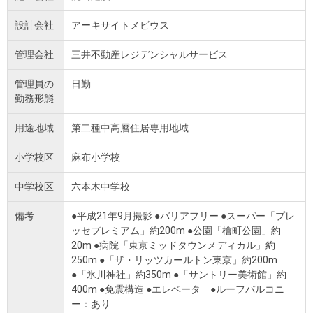
設計会社
アーキサイトメビウス
管理会社
三井不動産レジデンシャルサービス
管理員の
日勤
勤務形態
用途地域
第二種中高層住居専用地域
小学校区
麻布小学校
中学校区
六本木中学校
備考
●平成21年9月撮影 ●バリアフリー ●スーパー「プレ
ッセプレミアム」約200m ●公園「檜町公園」約
20m ●病院「東京ミッドタウンメディカル」約
250m ●「ザ・リッツカールトン東京」約200m
●「氷川神社」約350m ●「サントリー美術館」約
400m ●免震構造 ●エレベータ ●ルーフバルコニ
ー：あり