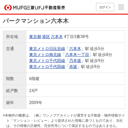
ログイン
パークマンション六本木
買いたい
所在地
東京都
港区
六本木
4丁目3番38号
売りたい
交通
東京メトロ日比谷線
「
六本木
」駅 徒歩5分
東京メトロ南北線
「
六本木一丁目
」駅 徒歩8分
店舗案内
東京メトロ千代田線
「
乃木坂
」駅 徒歩9分
買いたいTOP
売りたいTOP
店舗案内TOP
会社情報TOP
採用情報TOP
東京メトロ千代田線
「
赤坂
」駅 徒歩9分
会社情報
階数
6階建
採用情報
総戸数
24戸
店舗のご
ごあいさ
新卒採用
店舗のご
会社概
キャリア
店舗のご
MUFG
中古
無
新
売
A
案内（首
つ
情報
案内（名
要
採用情報
案内（関
Way
マン
料
築・
却
築年
2009年
都圏）
古屋）
西）
法人のお客さま
ショ
査
中古
相
経営ビジ
役員一
組織図
ンを
定
一戸
談
※本物件の概要は、（株）ワンノブアカインドが運営する不動産・物件情報サイ
ョン
覧
ト「マンション・レビュー」より提供された情報に基づくものであり、当社
探す
建て
提携企業にお勤めの方
は、その情報の正確性、完全性等について保証するものではありません。