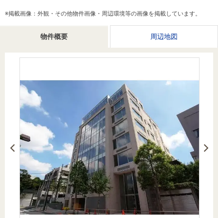
を探
本社地
ニュース
沿革
※掲載画像：外観・その他物件画像・周辺環境等の画像を掲載しています。
す
売却
会員ページ
図
リリース
投
時手
事業
物件概要
周辺地図
資
取り
用物
会社案内
閉じる
用
金額
件を
（電子ブ
物
試算
探す
ック版）
件
を
売却向け
周辺相場
住まい1プ
探
サービス
検索
ラス（お
す
役立ちコ
ラム）
購入向け
住宅ロー
住まい1プ
住まいと
売却ガイ
サービス
ンシミュ
ラス（お
暮らしの
ド
レーショ
役立ちコ
税金の本
ン
ラム）
（電子ブ