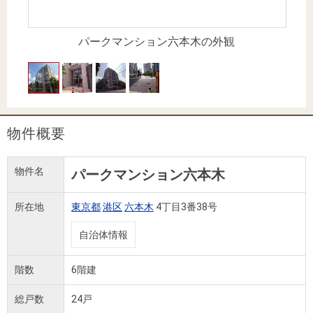
住まいと
ック）
購入ガイ
暮らしの
ド
税金の本
パークマンション六本木の外観
（電子ブ
ック）
物件概要
物件名
パークマンション六本木
所在地
東京都
港区
六本木
4丁目3番38号
自治体情報
階数
6階建
総戸数
24戸