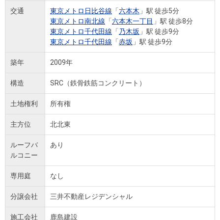
交通
東京メトロ日比谷線
「
六本木
」駅 徒歩5分
東京メトロ南北線
「
六本木一丁目
」駅 徒歩8分
東京メトロ千代田線
「
乃木坂
」駅 徒歩9分
東京メトロ千代田線
「
赤坂
」駅 徒歩9分
築年
2009年
構造
SRC（鉄骨鉄筋コンクリート）
土地権利
所有権
主方位
北北東
ルーフバ
あり
ルコニー
専用庭
なし
分譲会社
三井不動産レジデンシャル
施工会社
鹿島建設