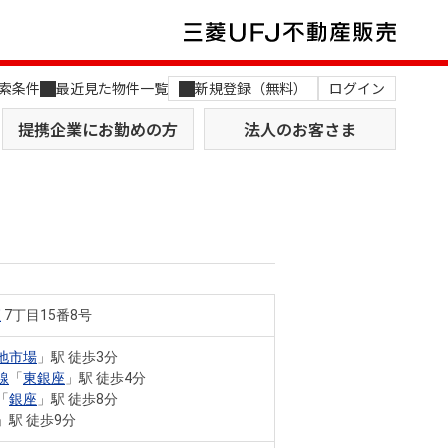
索条件
最近見た物件一覧
新規登録（無料）
ログイン
提携企業にお勤めの方
法人のお客さま
座
7丁目15番8号
店舗のご案内（関西）
MUFG Way
土地を探す
AI不動産査定
地市場
」駅 徒歩3分
線
「
東銀座
」駅 徒歩4分
役員一覧
「
銀座
」駅 徒歩8分
」駅 徒歩9分
おすすめ物件から探す