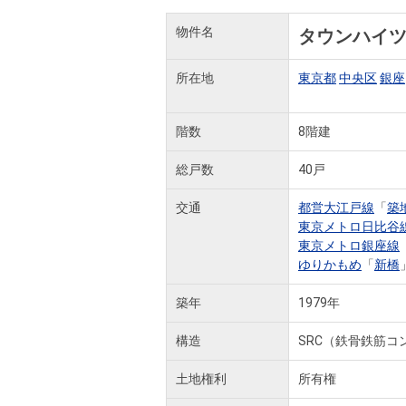
物件名
タウンハイ
所在地
東京都
中央区
銀座
階数
8階建
総戸数
40戸
交通
都営大江戸線
「
築
東京メトロ日比谷
東京メトロ銀座線
ゆりかもめ
「
新橋
築年
1979年
構造
SRC（鉄骨鉄筋コ
土地権利
所有権