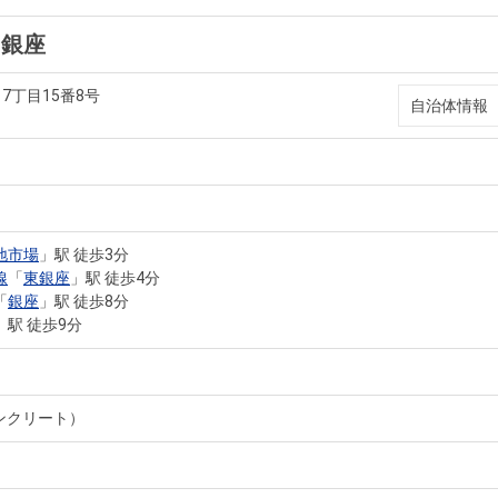
ツ銀座
7丁目15番8号
自治体情報
地市場
」駅 徒歩3分
線
「
東銀座
」駅 徒歩4分
「
銀座
」駅 徒歩8分
」駅 徒歩9分
ンクリート）