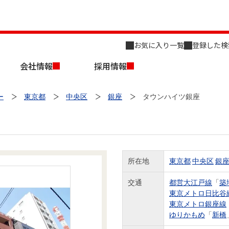
お気に入り一覧
登録した検
会社情報
採用情報
ー
東京都
中央区
銀座
タウンハイツ銀座
所在地
東京都
中央区
銀
店舗のご案内（名古屋）
会社概要
キャリア採用情報
新築・中古一戸建てを探す
売却相談
交通
都営大江戸線
「
築
東京メトロ日比谷
組織図
東京メトロ銀座線
ゆりかもめ
「
新橋
事業用物件を探す