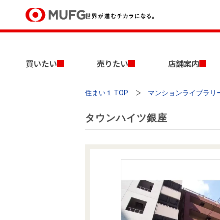
買いたい
買いたい
売りたい
店舗案内
売りたい
住まい１ TOP
マンションライブラリ
店舗案内
買いたいTOP
売りたいTOP
店舗案内TOP
会社情報TOP
採用情報TOP
タウンハイツ銀座
会社情報
採用情報
店舗のご案内（首都圏）
ごあいさつ
新卒採用情報
中古マンションを探す
無料査定
法人のお客さま
経営ビジョン
投資用物件を探す
売却時手取り金額試算
提携企業にお勤めの方