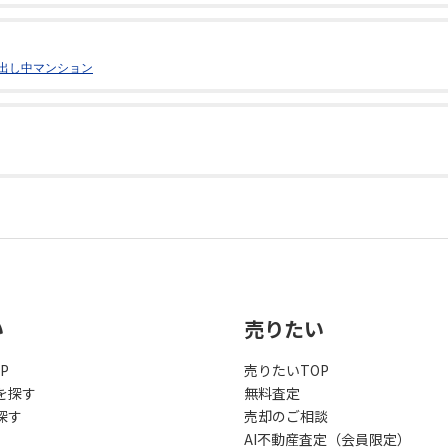
出し中マンション
い
売りたい
P
売りたいTOP
を探す
無料査定
探す
売却のご相談
AI不動産査定（会員限定）