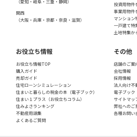
（愛知・岐阜・三重・静岡）
投資用物件
事業用物件
関西
マンション
（大阪・兵庫・京都・奈良・滋賀）
一戸建て特
土地特集か
お役立ち情報
その他
お役立ち情報TOP
店舗のご案
購入ガイド
会社情報
売却ガイド
採用情報
住宅ローンシミュレーション
法人向け不
住まいと暮らしの税金の本（電子ブック）
電子ブック
住まい１プラス（お役立ちコラム）
サイトマッ
住みよさランキング
弊社へのご
不動産用語集
各種お問い
よくあるご質問