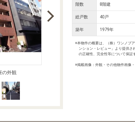
本社地図
階数
8階建
総戸数
40戸
住宅ローンシミュレーション
周辺相場検索
築年
1979年
購入ガイド
売却ガイド
※本物件の概要は、（株）ワンノブ
ンション・レビュー」より提供さ
の正確性、完全性等について保証
※掲載画像：外観・その他物件画像
座の外観