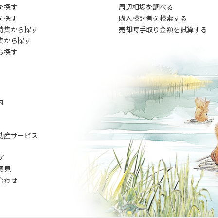
を探す
周辺相場を調べる
を探す
購入検討者を検索する
特集から探す
売却時手取り金額を試算する
集から探す
ら探す
内
動産サービス
プ
意見
合わせ