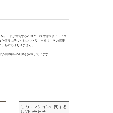
ニュースリリース
住まい1プラス（お役立ちコラム）
住まい1プラス（お役立ちコラム）
閉じる
アカインドが運営する不動産・物件情報サイト「マ
れた情報に基づくものであり、当社は、その情報
するものではありません。
・周辺環境等の画像を掲載しています。
このマンションに関する
お問い合わせ