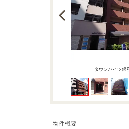
沿革
会員ページ
会社案内（電子ブック版）
購入向けサービス
売却向けサービス
住まいと暮らしの税金の本（電子ブック）
住まいと暮らしの税金の本（電子ブック）
タウンハイツ銀
物件概要