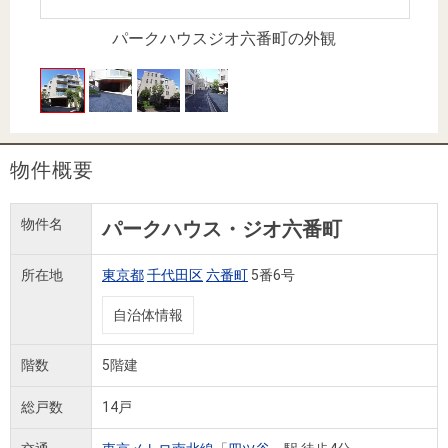
住まいと
ック）
購入ガイ
暮らしの
ド
パークハウスジオ六番町の外観
税金の本
（電子ブ
ック）
物件概要
物件名
パークハウス・ジオ六番町
所在地
東京都
千代田区
六番町
5番6号
自治体情報
階数
5階建
総戸数
14戸