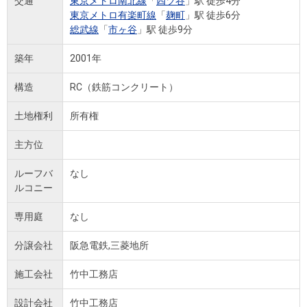
交通
東京メトロ南北線
「
四ツ谷
」駅 徒歩4分
東京メトロ有楽町線
「
麹町
」駅 徒歩6分
総武線
「
市ヶ谷
」駅 徒歩9分
築年
2001年
構造
RC（鉄筋コンクリート）
土地権利
所有権
主方位
ルーフバ
なし
ルコニー
専用庭
なし
分譲会社
阪急電鉄,三菱地所
施工会社
竹中工務店
設計会社
竹中工務店