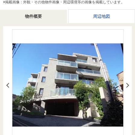
※掲載画像：外観・その他物件画像・周辺環境等の画像を掲載しています。
を探
本社地
ニュース
沿革
す
売却
会員ページ
図
リリース
物件概要
周辺地図
投
時手
事業
資
取り
用物
会社案内
閉じる
用
金額
件を
（電子ブ
物
試算
探す
ック版）
件
を
売却向け
周辺相場
住まい1プ
探
サービス
検索
ラス（お
す
役立ちコ
ラム）
購入向け
住宅ロー
住まい1プ
住まいと
売却ガイ
サービス
ンシミュ
ラス（お
暮らしの
ド
レーショ
役立ちコ
税金の本
ン
ラム）
（電子ブ