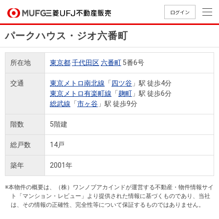
ログイン
パークハウス・ジオ六番町
買いたい
所在地
東京都
千代田区
六番町
5番6号
売りたい
交通
東京メトロ南北線
「
四ツ谷
」駅 徒歩4分
東京メトロ有楽町線
「
麹町
」駅 徒歩6分
店舗案内
総武線
「
市ヶ谷
」駅 徒歩9分
買いたいTOP
売りたいTOP
店舗案内TOP
会社情報TOP
採用情報TOP
階数
5階建
会社情報
総戸数
14戸
採用情報
店舗のご
ごあいさ
新卒採用
店舗のご
会社概
キャリア
店舗のご
MUFG
中古
無
新
売
A
築年
2001年
案内（首
つ
情報
案内（名
要
採用情報
案内（関
Way
マン
料
築・
却
都圏）
古屋）
西）
法人のお客さま
ショ
査
中古
相
※本物件の概要は、（株）ワンノブアカインドが運営する不動産・物件情報サイ
経営ビジ
役員一
組織図
ト「マンション・レビュー」より提供された情報に基づくものであり、当社
ンを
定
一戸
談
は、その情報の正確性、完全性等について保証するものではありません。
ョン
覧
探す
建て
提携企業にお勤めの方