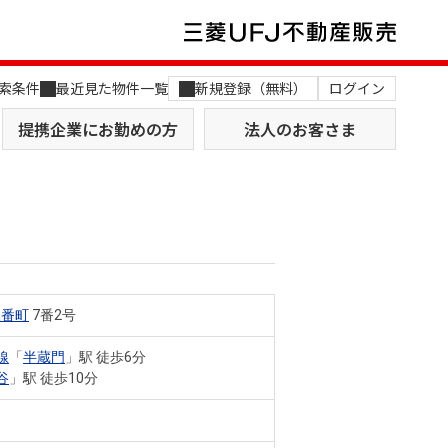
索条件
最近見た物件一覧
新規登録（無料）
ログイン
提携企業にお勤めの方
法人のお客さま
三番町
7番2号
店舗のご案内（関西）
MUFG Way
土地を探す
AI不動産査定
線
「
半蔵門
」駅 徒歩6分
谷
」駅 徒歩10分
役員一覧
おすすめ物件から探す