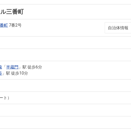
ヤル三番町
番町
7番2号
自治体情報
線
「
半蔵門
」駅 徒歩6分
谷
」駅 徒歩10分
ート）