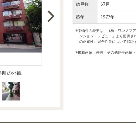
本社地図
総戸数
67戸
築年
1977年
住宅ローンシミュレーション
周辺相場検索
※本物件の概要は、（株）ワンノブ
ンション・レビュー」より提供さ
の正確性、完全性等について保証
購入ガイド
売却ガイド
※掲載画像：外観・その他物件画像
番町の外観