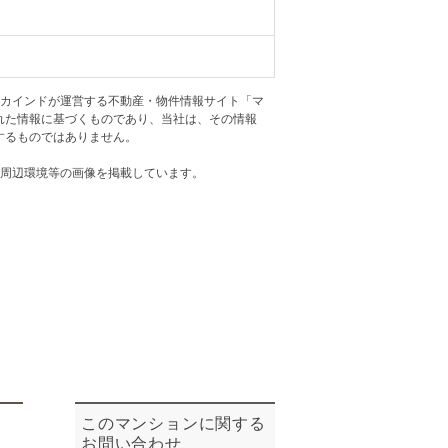
ニュースリリース
住まい1プラス（お役立ちコラム）
住まい1プラス（お役立ちコラム）
アカインドが運営する不動産・物件情報サイト「マ
閉じる
れた情報に基づくものであり、当社は、その情報
するものではありません。
・周辺環境等の画像を掲載しています。
このマンションに関する
お問い合わせ