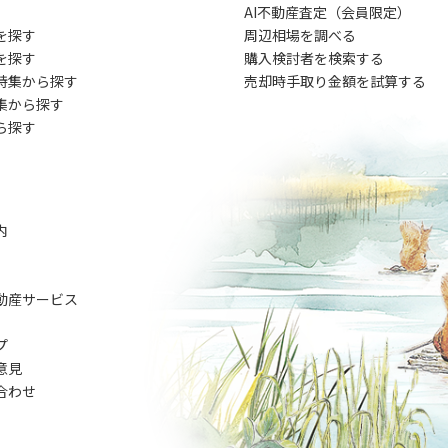
AI不動産査定（会員限定）
を探す
周辺相場を調べる
を探す
購入検討者を検索する
特集から探す
売却時手取り金額を試算する
集から探す
ら探す
内
動産サービス
プ
意見
合わせ