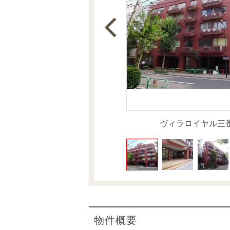
沿革
会員ページ
会社案内（電子ブック版）
購入向けサービス
売却向けサービス
住まいと暮らしの税金の本（電子ブック）
住まいと暮らしの税金の本（電子ブック）
ヴィラロイヤル三
物件概要