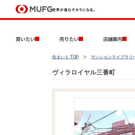
買いたい
買いたい
売りたい
店舗案内
売りたい
住まい１ TOP
マンションライブラリ
店舗案内
買いたいTOP
売りたいTOP
店舗案内TOP
会社情報TOP
採用情報TOP
ヴィラロイヤル三番町
会社情報
採用情報
店舗のご案内（首都圏）
ごあいさつ
新卒採用情報
中古マンションを探す
無料査定
法人のお客さま
経営ビジョン
投資用物件を探す
売却時手取り金額試算
提携企業にお勤めの方