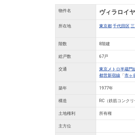
物件名
ヴィラロイ
所在地
東京都
千代田区
三
階数
8階建
総戸数
67戸
交通
東京メトロ半蔵門
都営新宿線
「
市ヶ
築年
1977年
構造
RC（鉄筋コンクリ
土地権利
所有権
主方位