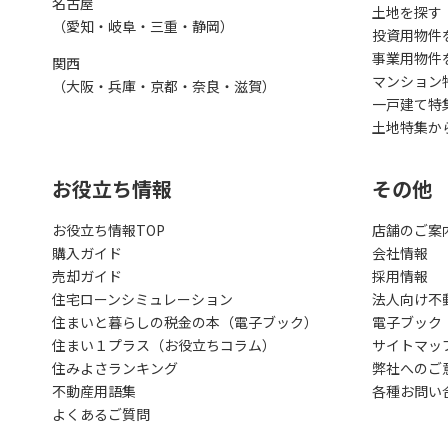
名古屋
土地を探す
（愛知・岐阜・三重・静岡）
投資用物件
事業用物件
関西
マンション
（大阪・兵庫・京都・奈良・滋賀）
一戸建て特
土地特集か
お役立ち情報
その他
お役立ち情報TOP
店舗のご案
購入ガイド
会社情報
売却ガイド
採用情報
住宅ローンシミュレーション
法人向け不
住まいと暮らしの税金の本（電子ブック）
電子ブック
住まい１プラス（お役立ちコラム）
サイトマッ
住みよさランキング
弊社へのご
不動産用語集
各種お問い
よくあるご質問