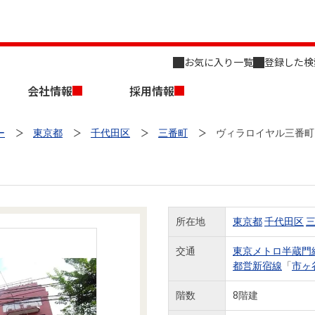
お気に入り一覧
登録した検
会社情報
採用情報
ー
東京都
千代田区
三番町
ヴィラロイヤル三番町
所在地
東京都
千代田区
店舗のご案内（名古屋）
会社概要
キャリア採用情報
新築・中古一戸建てを探す
売却相談
交通
東京メトロ半蔵門
都営新宿線
「
市ヶ
組織図
階数
8階建
事業用物件を探す