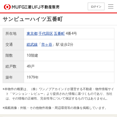
ログイン
サンビューハイツ五番町
買いたい
所在地
東京都
千代田区
五番町
4番4号
売りたい
交通
総武線
「
市ヶ谷
」駅 徒歩2分
店舗案内
階数
10階建
買いたいTOP
売りたいTOP
店舗案内TOP
会社情報TOP
採用情報TOP
総戸数
49戸
会社情報
築年
1979年
採用情報
店舗のご
ごあいさ
新卒採用
店舗のご
会社概
キャリア
店舗のご
MUFG
中古
無
新
売
A
※本物件の概要は、（株）ワンノブアカインドが運営する不動産・物件情報サイ
案内（首
つ
情報
案内（名
要
採用情報
案内（関
Way
マン
料
築・
却
ト「マンション・レビュー」より提供された情報に基づくものであり、当社
都圏）
古屋）
西）
法人のお客さま
ショ
査
中古
相
は、その情報の正確性、完全性等について保証するものではありません。
経営ビジ
役員一
組織図
ンを
定
一戸
談
※掲載画像：外観・その他物件画像・周辺環境等の画像を掲載しています。
ョン
覧
探す
建て
提携企業にお勤めの方