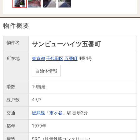
住まいと
ック）
購入ガイ
暮らしの
ド
税金の本
物件概要
（電子ブ
ック）
物件名
サンビューハイツ五番町
所在地
東京都
千代田区
五番町
4番4号
自治体情報
階数
10階建
総戸数
49戸
交通
総武線
「
市ヶ谷
」駅 徒歩2分
築年
1979年
構造
SRC（鉄骨鉄筋コンクリート）