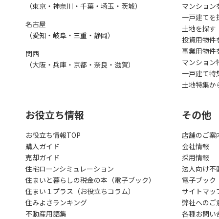
（東京・神奈川・千葉・埼玉・茨城）
マンション
一戸建てを
名古屋
土地を探す
（愛知・岐阜・三重・静岡）
投資用物件
事業用物件
関西
マンション
（大阪・兵庫・京都・奈良・滋賀）
一戸建て特
土地特集か
お役立ち情報
その他
お役立ち情報TOP
店舗のご案
購入ガイド
会社情報
売却ガイド
採用情報
住宅ローンシミュレーション
法人向け不
住まいと暮らしの税金の本（電子ブック）
電子ブック
住まい１プラス（お役立ちコラム）
サイトマッ
住みよさランキング
弊社へのご
不動産用語集
各種お問い