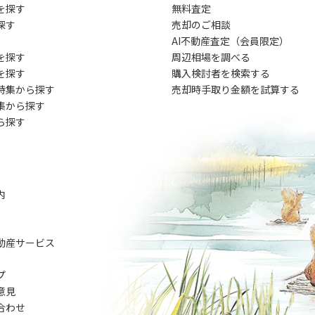
を探す
無料査定
探す
売却のご相談
AI不動産査定（会員限定）
を探す
周辺相場を調べる
を探す
購入検討者を検索する
特集から探す
売却時手取り金額を試算する
集から探す
ら探す
内
動産サービス
プ
意見
合わせ