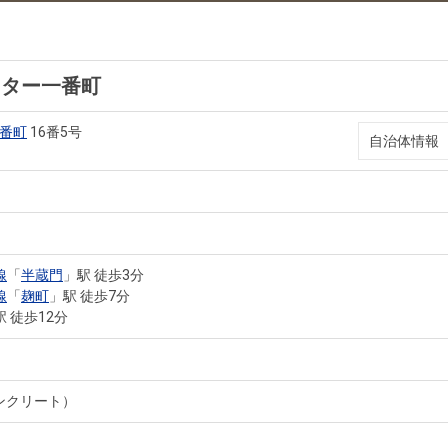
スター一番町
番町
16番5号
自治体情報
線
「
半蔵門
」駅 徒歩3分
線
「
麹町
」駅 徒歩7分
駅 徒歩12分
ンクリート）