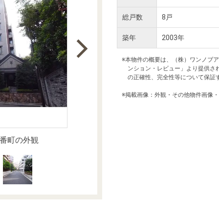
本社地図
総戸数
8戸
築年
2003年
住宅ローンシミュレーション
周辺相場検索
※本物件の概要は、（株）ワンノブ
ンション・レビュー」より提供さ
購入ガイド
売却ガイド
の正確性、完全性等について保証
※掲載画像：外観・その他物件画像
番町の外観