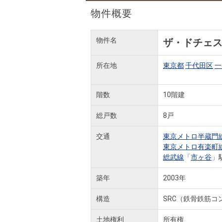
物件概要
物件名
ザ・ドチェ
所在地
東京都
千代田区
一
階数
10階建
総戸数
8戸
交通
東京メトロ半蔵門
東京メトロ有楽町
総武線
「
市ヶ谷
」
築年
2003年
構造
SRC（鉄骨鉄筋コ
土地権利
所有権