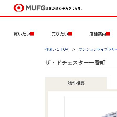
買いたい
買いたい
売りたい
店舗案内
売りたい
住まい１ TOP
マンションライブラリ
店舗案内
買いたいTOP
売りたいTOP
店舗案内TOP
会社情報TOP
採用情報TOP
ザ・ドチェスター一番町
会社情報
採用情報
物件概要
店舗のご案内（首都圏）
ごあいさつ
新卒採用情報
中古マンションを探す
無料査定
法人のお客さま
経営ビジョン
投資用物件を探す
売却時手取り金額試算
提携企業にお勤めの方