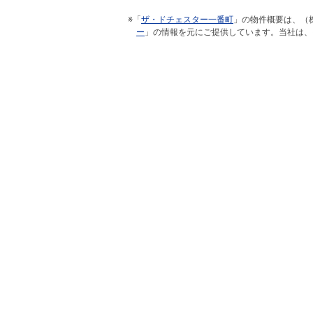
※「
ザ・ドチェスター一番町
」の物件概要は、（
ー
」の情報を元にご提供しています。当社は、