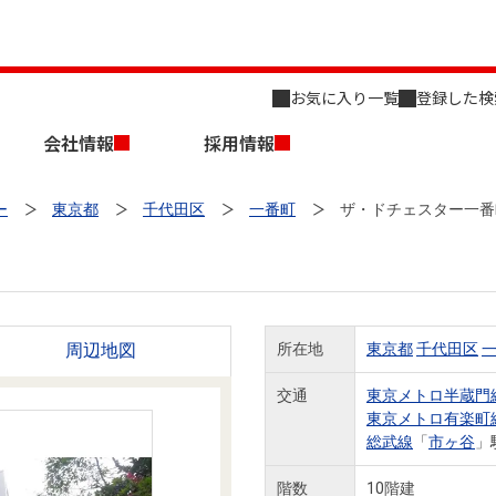
お気に入り一覧
登録した検
会社情報
採用情報
ー
東京都
千代田区
一番町
ザ・ドチェスター一番
周辺地図
所在地
東京都
千代田区
店舗のご案内（名古屋）
会社概要
キャリア採用情報
新築・中古一戸建てを探す
売却相談
交通
東京メトロ半蔵門
東京メトロ有楽町
組織図
総武線
「
市ヶ谷
」
事業用物件を探す
階数
10階建