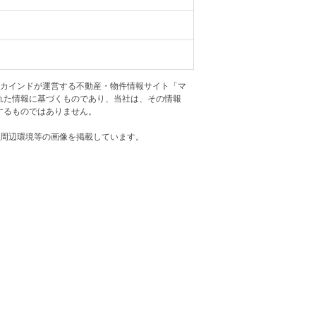
ニュースリリース
住まい1プラス（お役立ちコラム）
住まい1プラス（お役立ちコラム）
閉じる
アカインドが運営する不動産・物件情報サイト「マ
れた情報に基づくものであり、当社は、その情報
するものではありません。
・周辺環境等の画像を掲載しています。