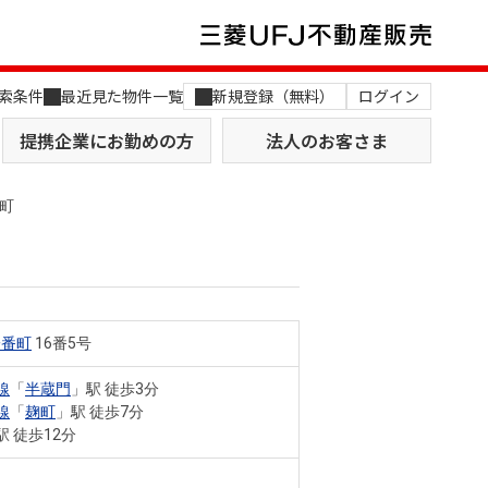
索条件
最近見た物件一覧
新規登録（無料）
ログイン
提携企業にお勤めの方
法人のお客さま
町
一番町
16番5号
店舗のご案内（関西）
MUFG Way
土地を探す
AI不動産査定
線
「
半蔵門
」駅 徒歩3分
線
「
麹町
」駅 徒歩7分
役員一覧
駅 徒歩12分
おすすめ物件から探す