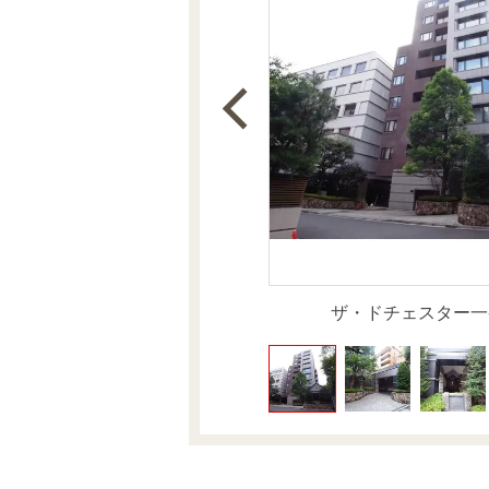
沿革
会員ページ
会社案内（電子ブック版）
購入向けサービス
売却向けサービス
住まいと暮らしの税金の本（電子ブック）
住まいと暮らしの税金の本（電子ブック）
ザ・ドチェスター一