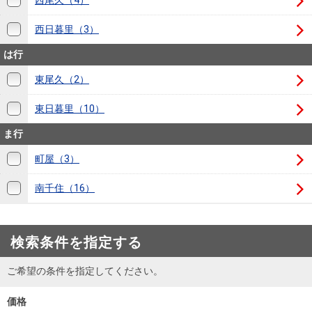
西尾久（4）
を探
本社地
ニュース
沿革
す
売却
西日暮里（3）
会員ページ
図
リリース
投
時手
事業
は行
資
取り
用物
会社案内
閉じる
東尾久（2）
用
金額
件を
（電子ブ
物
試算
探す
ック版）
東日暮里（10）
件
ま行
を
売却向け
周辺相場
住まい1プ
探
町屋（3）
サービス
検索
ラス（お
す
役立ちコ
南千住（16）
ラム）
購入向け
住宅ロー
住まい1プ
住まいと
売却ガイ
検索条件を指定する
サービス
ンシミュ
ラス（お
暮らしの
ド
レーショ
役立ちコ
ご希望の条件を指定してください。
税金の本
ン
ラム）
（電子ブ
価格