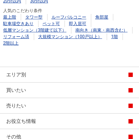
20分以内
30分以内
人気のこだわり条件
最上階
タワー型
ルーフバルコニー
角部屋
駐車場空きあり
ペット可
即入居可
低層マンション（3階建て以下）
南向き（南東・南西含む）
リフォーム済
大規模マンション（100戸以上）
1階
2階以上
エリア別
買いたい
売りたい
お役立ち情報
その他