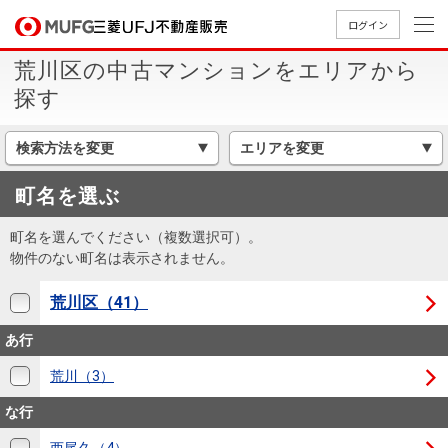
ログイン
荒川区の中古マンションをエリアから
買いたい
探す
売りたい
検索方法を変更
エリアを変更
町名を選ぶ
店舗案内
買いたいTOP
売りたいTOP
店舗案内TOP
会社情報TOP
採用情報TOP
町名を選んでください（複数選択可）。
会社情報
物件のない町名は表示されません。
荒川区（41）
採用情報
店舗のご
ごあいさ
新卒採用
店舗のご
会社概
キャリア
店舗のご
MUFG
中古
無
新
売
A
あ行
案内（首
つ
情報
案内（名
要
採用情報
案内（関
Way
マン
料
築・
却
都圏）
古屋）
西）
法人のお客さま
ショ
査
中古
相
荒川（3）
経営ビジ
役員一
組織図
ンを
定
一戸
談
な行
ョン
覧
探す
建て
提携企業にお勤めの方