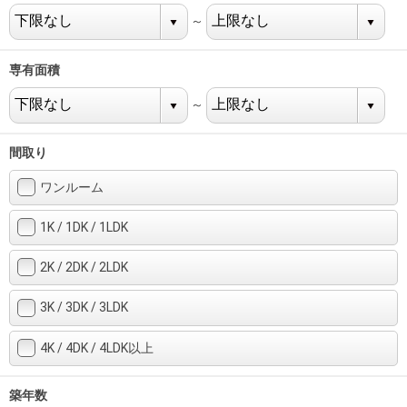
住まいと
ック）
購入ガイ
～
暮らしの
ド
税金の本
専有面積
（電子ブ
ック）
～
間取り
ワンルーム
1K / 1DK / 1LDK
2K / 2DK / 2LDK
3K / 3DK / 3LDK
4K / 4DK / 4LDK以上
築年数