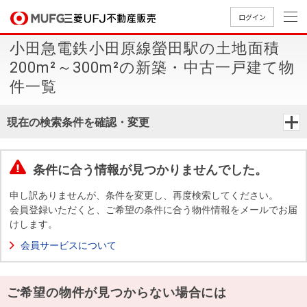
ログイン
小田急電鉄小田原線螢田駅の土地面積
買いたい
200m²～300m²の新築・中古一戸建て物
件一覧
売りたい
現在の検索条件を確認・変更
店舗案内
買いたいTOP
売りたいTOP
店舗案内TOP
会社情報TOP
採用情報TOP
条件に合う情報が見つかりませんでした。
会社情報
申し訳ありませんが、条件を変更し、再度検索してください。
会員登録いただくと、ご希望の条件に合う物件情報をメールでお届
採用情報
店舗のご
ごあいさ
新卒採用
店舗のご
会社概
キャリア
店舗のご
MUFG
中古
無
新
売
A
けします。
案内（首
つ
情報
案内（名
要
採用情報
案内（関
Way
マン
料
築・
却
会員サービスについて
都圏）
古屋）
西）
法人のお客さま
ショ
査
中古
相
経営ビジ
役員一
組織図
ンを
定
一戸
談
ョン
覧
ご希望の物件が見つからない場合には
探す
建て
提携企業にお勤めの方