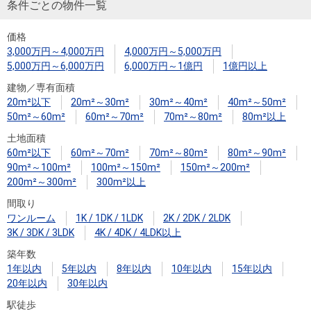
住まいと
ック）
購入ガイ
条件ごとの物件一覧
暮らしの
ド
価格
税金の本
3,000万円～4,000万円
4,000万円～5,000万円
（電子ブ
5,000万円～6,000万円
6,000万円～1億円
1億円以上
ック）
建物／専有面積
20m²以下
20m²～30m²
30m²～40m²
40m²～50m²
50m²～60m²
60m²～70m²
70m²～80m²
80m²以上
土地面積
60m²以下
60m²～70m²
70m²～80m²
80m²～90m²
90m²～100m²
100m²～150m²
150m²～200m²
200m²～300m²
300m²以上
間取り
ワンルーム
1K / 1DK / 1LDK
2K / 2DK / 2LDK
3K / 3DK / 3LDK
4K / 4DK / 4LDK以上
築年数
1年以内
5年以内
8年以内
10年以内
15年以内
20年以内
30年以内
駅徒歩