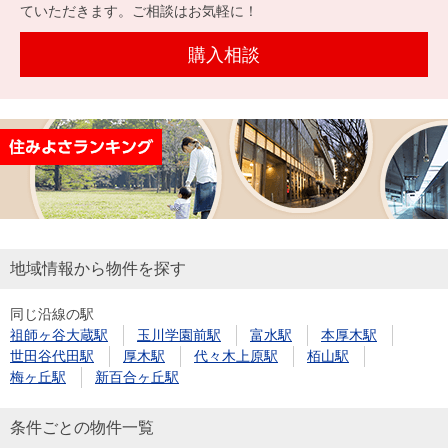
を探
ていただきます。ご相談はお気軽に！
本社地
ニュース
沿革
す
売却
会員ページ
図
リリース
購入相談
投
時手
事業
資
取り
用物
会社案内
閉じる
用
金額
件を
（電子ブ
物
試算
探す
ック版）
件
を
売却向け
周辺相場
住まい1プ
探
サービス
検索
ラス（お
す
役立ちコ
地域情報から物件を探す
ラム）
同じ沿線の駅
購入向け
住宅ロー
住まい1プ
祖師ヶ谷大蔵駅
玉川学園前駅
富水駅
本厚木駅
住まいと
売却ガイ
サービス
ンシミュ
ラス（お
世田谷代田駅
厚木駅
代々木上原駅
栢山駅
暮らしの
ド
レーショ
役立ちコ
梅ヶ丘駅
新百合ヶ丘駅
税金の本
ン
ラム）
（電子ブ
条件ごとの物件一覧