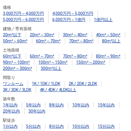
住まいと
ック）
購入ガイ
価格
暮らしの
ド
3,000万円～4,000万円
4,000万円～5,000万円
税金の本
5,000万円～6,000万円
6,000万円～1億円
1億円以上
（電子ブ
建物／専有面積
ック）
20m²以下
20m²～30m²
30m²～40m²
40m²～50m²
50m²～60m²
60m²～70m²
70m²～80m²
80m²以上
土地面積
60m²以下
60m²～70m²
70m²～80m²
80m²～90m²
90m²～100m²
100m²～150m²
150m²～200m²
200m²～300m²
300m²以上
間取り
ワンルーム
1K / 1DK / 1LDK
2K / 2DK / 2LDK
3K / 3DK / 3LDK
4K / 4DK / 4LDK以上
築年数
1年以内
5年以内
8年以内
10年以内
15年以内
20年以内
30年以内
駅徒歩
1分以内
5分以内
8分以内
10分以内
15分以内