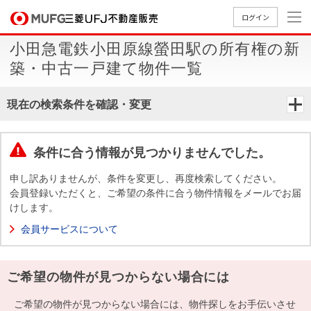
ログイン
小田急電鉄小田原線螢田駅の所有権の新
買いたい
築・中古一戸建て物件一覧
売りたい
現在の検索条件を確認・変更
店舗案内
買いたいTOP
売りたいTOP
店舗案内TOP
会社情報TOP
採用情報TOP
条件に合う情報が見つかりませんでした。
会社情報
申し訳ありませんが、条件を変更し、再度検索してください。
会員登録いただくと、ご希望の条件に合う物件情報をメールでお届
けします。
採用情報
店舗のご
ごあいさ
新卒採用
店舗のご
会社概
キャリア
店舗のご
MUFG
中古
無
新
売
A
会員サービスについて
案内（首
つ
情報
案内（名
要
採用情報
案内（関
Way
マン
料
築・
却
都圏）
古屋）
西）
法人のお客さま
ショ
査
中古
相
経営ビジ
役員一
ご希望の物件が見つからない場合には
組織図
ンを
定
一戸
談
ョン
覧
探す
建て
提携企業にお勤めの方
ご希望の物件が見つからない場合には、物件探しをお手伝いさせ