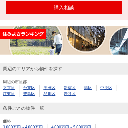
を探
本社地
ニュース
購入相談
沿革
す
売却
会員ページ
図
リリース
投
時手
事業
資
取り
用物
会社案内
閉じる
用
金額
件を
（電子ブ
物
試算
探す
ック版）
件
を
売却向け
周辺相場
住まい1プ
探
周辺のエリアから物件を探す
サービス
検索
ラス（お
す
役立ちコ
周辺の市区郡
ラム）
文京区
台東区
墨田区
新宿区
港区
中央区
購入向け
住宅ロー
住まい1プ
江東区
豊島区
品川区
渋谷区
住まいと
売却ガイ
サービス
ンシミュ
ラス（お
暮らしの
ド
レーショ
役立ちコ
条件ごとの物件一覧
税金の本
ン
ラム）
（電子ブ
価格
3,000万円～4,000万円
4,000万円～5,000万円