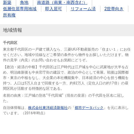
新築
角地
南道路（南東・南西含む）
低層住居専用地域
即入居可
リフォーム済
2世帯向き
所有権
地域情報
千代田区
東京都千代田区の一戸建て購入なら、三菱UFJ不動産販売の「住まい１」にお任
せください。地域や沿線などご希望の条件から物件をお探しいただけます。物
件の見学（内見）のお問い合わせもお気軽にどうぞ。
【政治・経済の中枢】千代田区は江戸時代は江戸城を中心に武家地が大半を占
め、明治維新後も中央官庁街の建設で、政治の中心として発展。戦後は国際都
市・東京の中核をなし、大企業の本社機能集中、日本経済の中心を担う機能を
持つ。人口は5万人台まで回復する一方、約82万人（定住人口の約17倍）の昼
間区民が活動する特徴的な区である。
名前の由来：江戸城の別名“千代田城”（現在の皇居）の千代田を区名に冠し
た。
自治体情報は、
株式会社東洋経済新報社
の「
都市データパック
」を元に表示し
ています。（2016年時点）