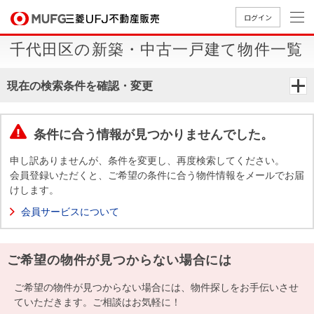
ログイン
千代田区の新築・中古一戸建て物件一覧
買いたい
現在の検索条件を確認・変更
売りたい
条件に合う情報が見つかりませんでした。
店舗案内
買いたいTOP
売りたいTOP
店舗案内TOP
会社情報TOP
採用情報TOP
申し訳ありませんが、条件を変更し、再度検索してください。
会員登録いただくと、ご希望の条件に合う物件情報をメールでお届
会社情報
けします。
会員サービスについて
採用情報
店舗のご
ごあいさ
新卒採用
店舗のご
会社概
キャリア
店舗のご
MUFG
中古
無
新
売
A
案内（首
つ
情報
案内（名
要
採用情報
案内（関
Way
マン
料
築・
却
ご希望の物件が見つからない場合には
都圏）
古屋）
西）
法人のお客さま
ショ
査
中古
相
経営ビジ
役員一
組織図
ンを
定
一戸
談
ご希望の物件が見つからない場合には、物件探しをお手伝いさせ
ョン
覧
探す
建て
ていただきます。ご相談はお気軽に！
提携企業にお勤めの方