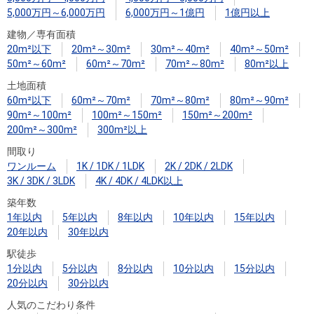
住まいと
ック）
購入ガイ
5,000万円～6,000万円
6,000万円～1億円
1億円以上
暮らしの
ド
建物／専有面積
税金の本
20m²以下
20m²～30m²
30m²～40m²
40m²～50m²
（電子ブ
50m²～60m²
60m²～70m²
70m²～80m²
80m²以上
ック）
土地面積
60m²以下
60m²～70m²
70m²～80m²
80m²～90m²
90m²～100m²
100m²～150m²
150m²～200m²
200m²～300m²
300m²以上
間取り
ワンルーム
1K / 1DK / 1LDK
2K / 2DK / 2LDK
3K / 3DK / 3LDK
4K / 4DK / 4LDK以上
築年数
1年以内
5年以内
8年以内
10年以内
15年以内
20年以内
30年以内
駅徒歩
1分以内
5分以内
8分以内
10分以内
15分以内
20分以内
30分以内
人気のこだわり条件