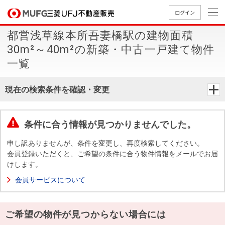
ログイン
都営浅草線本所吾妻橋駅の建物面積
買いたい
30m²～40m²の新築・中古一戸建て物件
一覧
売りたい
現在の検索条件を確認・変更
店舗案内
買いたいTOP
売りたいTOP
店舗案内TOP
会社情報TOP
採用情報TOP
条件に合う情報が見つかりませんでした。
会社情報
申し訳ありませんが、条件を変更し、再度検索してください。
会員登録いただくと、ご希望の条件に合う物件情報をメールでお届
採用情報
店舗のご
ごあいさ
新卒採用
店舗のご
会社概
キャリア
店舗のご
MUFG
中古
無
新
売
A
けします。
案内（首
つ
情報
案内（名
要
採用情報
案内（関
Way
マン
料
築・
却
会員サービスについて
都圏）
古屋）
西）
法人のお客さま
ショ
査
中古
相
経営ビジ
役員一
組織図
ンを
定
一戸
談
ョン
覧
ご希望の物件が見つからない場合には
探す
建て
提携企業にお勤めの方