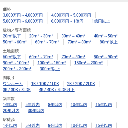
住まいと
ック）
購入ガイ
暮らしの
ド
価格
3,000万円～4,000万円
4,000万円～5,000万円
税金の本
5,000万円～6,000万円
6,000万円～1億円
1億円以上
（電子ブ
建物／専有面積
ック）
20m²以下
20m²～30m²
30m²～40m²
40m²～50m²
50m²～60m²
60m²～70m²
70m²～80m²
80m²以上
土地面積
60m²以下
60m²～70m²
70m²～80m²
80m²～90m²
90m²～100m²
100m²～150m²
150m²～200m²
200m²～300m²
300m²以上
間取り
ワンルーム
1K / 1DK / 1LDK
2K / 2DK / 2LDK
3K / 3DK / 3LDK
4K / 4DK / 4LDK以上
築年数
1年以内
5年以内
8年以内
10年以内
15年以内
20年以内
30年以内
駅徒歩
1分以内
5分以内
8分以内
10分以内
15分以内