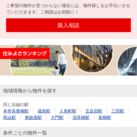
を探
ご希望の物件が見つからない場合には、物件探しをお手伝いさせ
本社地
ニュース
沿革
す
売却
ていただきます。ご相談はお気軽に！
会員ページ
図
リリース
投
時手
事業
購入相談
資
取り
用物
会社案内
閉じる
用
金額
件を
（電子ブ
物
試算
探す
ック版）
件
を
売却向け
周辺相場
住まい1プ
探
サービス
検索
ラス（お
す
役立ちコ
ラム）
地域情報から物件を探す
購入向け
住宅ロー
住まい1プ
住まいと
売却ガイ
同じ沿線の駅
サービス
ンシミュ
ラス（お
本所吾妻橋駅
蔵前駅
人形町駅
五反田駅
三田駅
暮らしの
ド
レーショ
役立ちコ
馬込駅
東銀座駅
大門駅
浅草橋駅
新橋駅
税金の本
ン
ラム）
（電子ブ
条件ごとの物件一覧