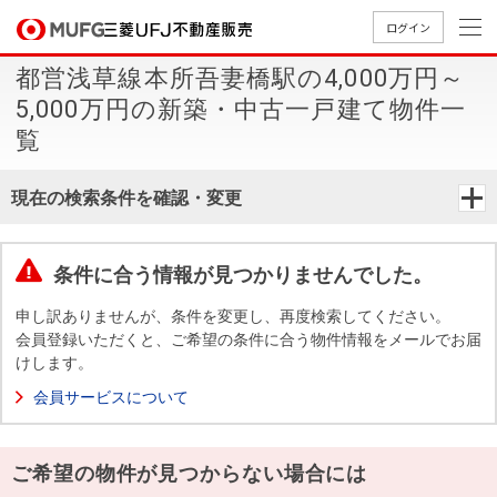
ログイン
都営浅草線本所吾妻橋駅の4,000万円～
買いたい
5,000万円の新築・中古一戸建て物件一
覧
売りたい
現在の検索条件を確認・変更
店舗案内
買いたいTOP
売りたいTOP
店舗案内TOP
会社情報TOP
採用情報TOP
条件に合う情報が見つかりませんでした。
会社情報
申し訳ありませんが、条件を変更し、再度検索してください。
会員登録いただくと、ご希望の条件に合う物件情報をメールでお届
採用情報
店舗のご
ごあいさ
新卒採用
店舗のご
会社概
キャリア
店舗のご
MUFG
中古
無
新
売
A
けします。
案内（首
つ
情報
案内（名
要
採用情報
案内（関
Way
マン
料
築・
却
会員サービスについて
都圏）
古屋）
西）
法人のお客さま
ショ
査
中古
相
経営ビジ
役員一
組織図
ンを
定
一戸
談
ョン
覧
ご希望の物件が見つからない場合には
探す
建て
提携企業にお勤めの方