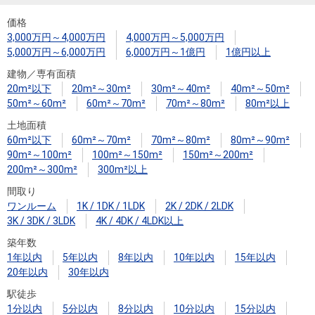
住まいと
ック）
購入ガイ
暮らしの
ド
価格
3,000万円～4,000万円
4,000万円～5,000万円
税金の本
5,000万円～6,000万円
6,000万円～1億円
1億円以上
（電子ブ
建物／専有面積
ック）
20m²以下
20m²～30m²
30m²～40m²
40m²～50m²
50m²～60m²
60m²～70m²
70m²～80m²
80m²以上
土地面積
60m²以下
60m²～70m²
70m²～80m²
80m²～90m²
90m²～100m²
100m²～150m²
150m²～200m²
200m²～300m²
300m²以上
間取り
ワンルーム
1K / 1DK / 1LDK
2K / 2DK / 2LDK
3K / 3DK / 3LDK
4K / 4DK / 4LDK以上
築年数
1年以内
5年以内
8年以内
10年以内
15年以内
20年以内
30年以内
駅徒歩
1分以内
5分以内
8分以内
10分以内
15分以内