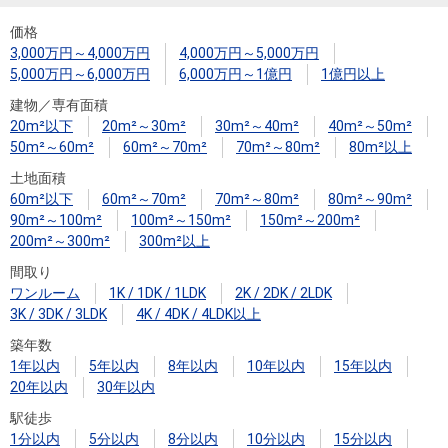
住まいと
ック）
購入ガイ
暮らしの
ド
価格
3,000万円～4,000万円
4,000万円～5,000万円
税金の本
5,000万円～6,000万円
6,000万円～1億円
1億円以上
（電子ブ
建物／専有面積
ック）
20m²以下
20m²～30m²
30m²～40m²
40m²～50m²
50m²～60m²
60m²～70m²
70m²～80m²
80m²以上
土地面積
60m²以下
60m²～70m²
70m²～80m²
80m²～90m²
90m²～100m²
100m²～150m²
150m²～200m²
200m²～300m²
300m²以上
間取り
ワンルーム
1K / 1DK / 1LDK
2K / 2DK / 2LDK
3K / 3DK / 3LDK
4K / 4DK / 4LDK以上
築年数
1年以内
5年以内
8年以内
10年以内
15年以内
20年以内
30年以内
駅徒歩
1分以内
5分以内
8分以内
10分以内
15分以内