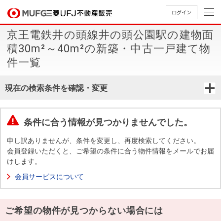
ログイン
京王電鉄井の頭線井の頭公園駅の建物面
買いたい
積30m²～40m²の新築・中古一戸建て物
件一覧
売りたい
現在の検索条件を確認・変更
店舗案内
買いたいTOP
売りたいTOP
店舗案内TOP
会社情報TOP
採用情報TOP
条件に合う情報が見つかりませんでした。
会社情報
申し訳ありませんが、条件を変更し、再度検索してください。
会員登録いただくと、ご希望の条件に合う物件情報をメールでお届
採用情報
店舗のご
ごあいさ
新卒採用
店舗のご
会社概
キャリア
店舗のご
MUFG
中古
無
新
売
A
けします。
案内（首
つ
情報
案内（名
要
採用情報
案内（関
Way
マン
料
築・
却
会員サービスについて
都圏）
古屋）
西）
法人のお客さま
ショ
査
中古
相
経営ビジ
役員一
組織図
ンを
定
一戸
談
ョン
覧
ご希望の物件が見つからない場合には
探す
建て
提携企業にお勤めの方