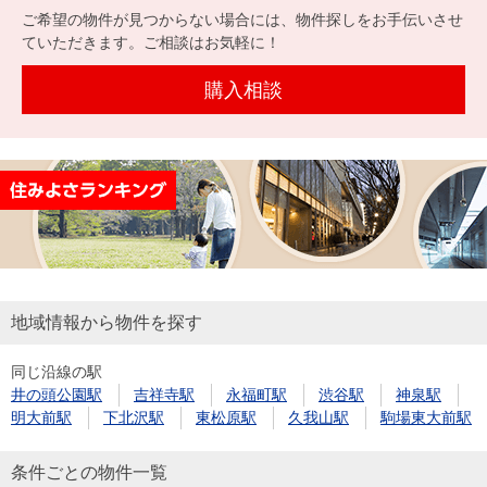
を探
ご希望の物件が見つからない場合には、物件探しをお手伝いさせ
本社地
ニュース
沿革
す
売却
ていただきます。ご相談はお気軽に！
会員ページ
図
リリース
投
時手
事業
購入相談
資
取り
用物
会社案内
閉じる
用
金額
件を
（電子ブ
物
試算
探す
ック版）
件
を
売却向け
周辺相場
住まい1プ
探
サービス
検索
ラス（お
す
役立ちコ
ラム）
地域情報から物件を探す
購入向け
住宅ロー
住まい1プ
住まいと
売却ガイ
同じ沿線の駅
サービス
ンシミュ
ラス（お
井の頭公園駅
吉祥寺駅
永福町駅
渋谷駅
神泉駅
暮らしの
ド
レーショ
役立ちコ
明大前駅
下北沢駅
東松原駅
久我山駅
駒場東大前駅
税金の本
ン
ラム）
（電子ブ
条件ごとの物件一覧