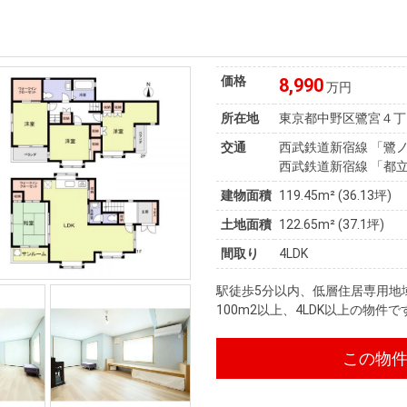
価格
8,990
万円
所在地
東京都中野区鷺宮４丁
交通
西武鉄道新宿線 「鷺ノ
西武鉄道新宿線 「都立
建物面積
119.45m² (36.13坪)
土地面積
122.65m² (37.1坪)
間取り
4LDK
駅徒歩5分以内、低層住居専用地
100m2以上、4LDK以上の物件で
この物