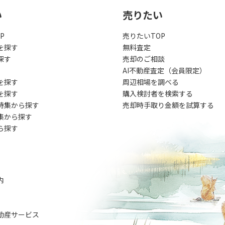
い
売りたい
P
売りたいTOP
を探す
無料査定
探す
売却のご相談
AI不動産査定（会員限定）
を探す
周辺相場を調べる
を探す
購入検討者を検索する
特集から探す
売却時手取り金額を試算する
集から探す
ら探す
内
動産サービス