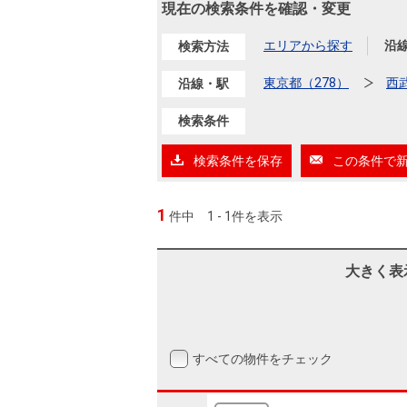
沿革
現在の検索条件を確認・変更
会員ページ
エリアから探す
沿
検索方法
会社案内（電子ブック版）
購入向けサービス
売却向けサービス
東京都（278）
西
沿線・駅
検索条件
住まいと暮らしの税金の本（電子ブック）
住まいと暮らしの税金の本（電子ブック）
検索条件を保存
この条件で
1
件中
1 - 1件を表示
大きく表
すべての物件をチェック