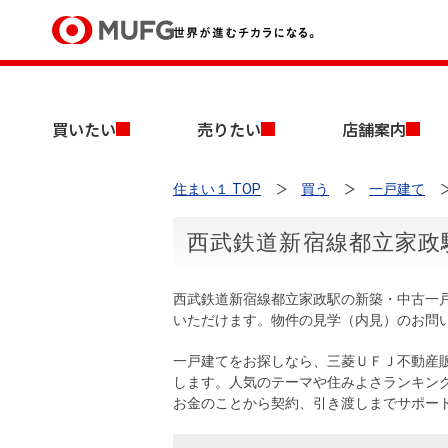
買いたい
買いたい
売りたい
店舗案内
売りたい
住まい１ TOP
買う
一戸建て
店舗案内
買いたいTOP
売りたいTOP
店舗案内TOP
会社情報TOP
採用情報TOP
西武鉄道新宿線都立家政
会社情報
西武鉄道新宿線都立家政駅の新築・中古一
採用情報
いただけます。物件の見学（内見）のお問
店舗のご案内（首都圏）
ごあいさつ
新卒採用情報
中古マンションを探す
無料査定
一戸建てをお探しなら、三菱ＵＦＪ不動産
法人のお客さま
します。人気のテーマや住みよさランキン
経営ビジョン
お金のことから契約、引き渡しまでサポー
投資用物件を探す
売却時手取り金額試算
提携企業にお勤めの方