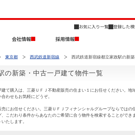
お気に入り一覧
登録した検
会社情報
採用情報
東京都
西武鉄道新宿線
西武鉄道新宿線都立家政駅の新築
駅の新築・中古一戸建て物件一覧
戸建て購入は、三菱ＵＦＪ不動産販売の住まい１にお任せください。地
い合わせもお気軽にどうぞ。
店舗のご案内（名古屋）
会社概要
キャリア採用情報
新築・中古一戸建てを探す
売却相談
販売にお任せください。三菱ＵＦＪフィナンシャルグループならではの
グ、こだわり条件からあなたのご希望に合う物件を検索することができ
組織図
トいたします。
事業用物件を探す