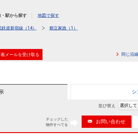
本社地図
線・駅から探す
地図で探す
住宅ローンシミュレーション
周辺相場検索
武鉄道新宿線（14）
都立家政（1）
購入ガイド
売却ガイド
同じ沿
新着メールを受け取る
シ
示
並び替え
チェックした
お問い合わせ
物件すべてを