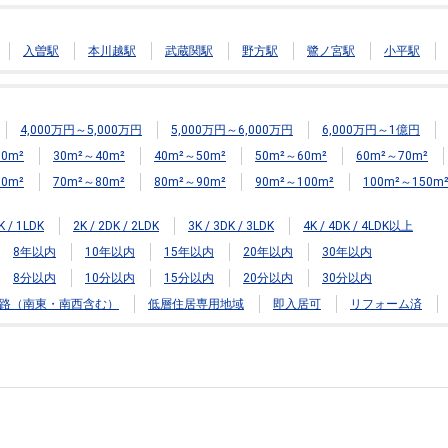
入曽駅
本川越駅
武蔵関駅
野方駅
鷺ノ宮駅
小平駅
4,000万円～5,000万円
5,000万円～6,000万円
6,000万円～1億円
0m²
30m²～40m²
40m²～50m²
50m²～60m²
60m²～70m²
0m²
70m²～80m²
80m²～90m²
90m²～100m²
100m²～150m
K / 1LDK
2K / 2DK / 2LDK
3K / 3DK / 3LDK
4K / 4DK / 4LDK以上
8年以内
10年以内
15年以内
20年以内
30年以内
8分以内
10分以内
15分以内
20分以内
30分以内
路（南東・南西含む）
低層住居専用地域
即入居可
リフォーム済