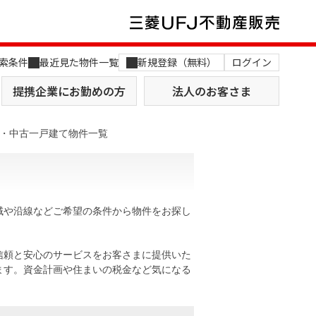
索条件
最近見た物件一覧
新規登録（無料）
ログイン
提携企業にお勤めの方
法人のお客さま
・中古一戸建て物件一覧
域や沿線などご希望の条件から物件をお探し
店舗のご案内（関西）
MUFG Way
土地を探す
AI不動産査定
信頼と安心のサービスをお客さまに提供いた
ます。資金計画や住まいの税金など気になる
役員一覧
おすすめ物件から探す