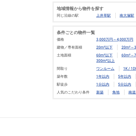
地域情報から物件を探す
同じ沿線の駅
上井草駅
南大塚駅
条件ごとの物件一覧
価格
3,000万円～4,000万円
建物／専有面積
20m²以下
20m²～3
土地面積
60m²以下
60m²～7
300m²以上
間取り
ワンルーム
1K / 1D
築年数
1年以内
5年以内
駅徒歩
1分以内
5分以内
人気のこだわり条件
新築
角地
南道