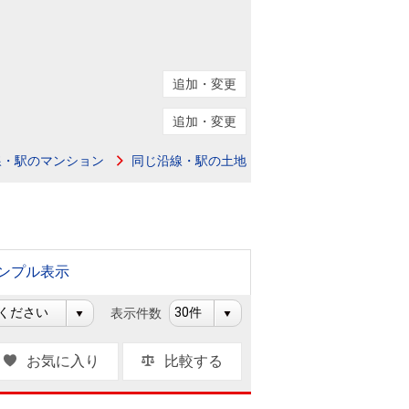
ニュースリリース
住まい1プラス（お役立ちコラム）
住まい1プラス（お役立ちコラム）
追加・変更
閉じる
追加・変更
線・駅のマンション
同じ沿線・駅の土地
ンプル表示
表示件数
お気に入り
比較する