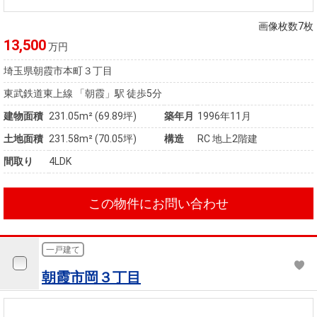
住まいと
ック）
購入ガイ
暮らしの
ド
画像枚数7枚
税金の本
13,500
万円
（電子ブ
埼玉県朝霞市本町３丁目
ック）
東武鉄道東上線 「朝霞」駅 徒歩5分
建物面積
231.05m² (69.89坪)
築年月
1996年11月
土地面積
231.58m² (70.05坪)
構造
RC 地上2階建
間取り
4LDK
この物件にお問い合わせ
一戸建て
朝霞市岡３丁目