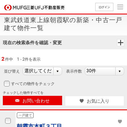
ログイン
東武鉄道東上線朝霞駅の新築・中古一戸
買いたい
建て物件一覧
売りたい
現在の検索条件を確認・変更
店舗案内
2
件中
1 - 2件を表示
買いたいTOP
売りたいTOP
店舗案内TOP
会社情報TOP
採用情報TOP
並び替え
表示件数
会社情報
すべての物件をチェック
採用情報
店舗のご
ごあいさ
新卒採用
店舗のご
会社概
キャリア
店舗のご
MUFG
中古
無
新
売
A
チェックした
物件すべてを
案内（首
つ
情報
案内（名
要
採用情報
案内（関
Way
マン
料
築・
却
お問い合わせ
お気に入り
都圏）
古屋）
西）
法人のお客さま
ショ
査
中古
相
経営ビジ
役員一
組織図
ンを
定
一戸
談
一戸建て
ョン
覧
探す
建て
提携企業にお勤めの方
朝霞市本町３丁目