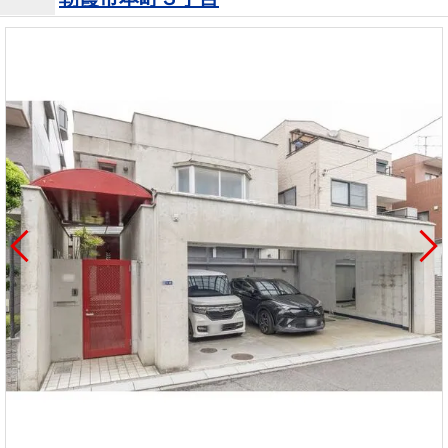
を探
本社地
ニュース
沿革
す
売却
会員ページ
図
リリース
投
時手
事業
資
取り
用物
会社案内
閉じる
用
金額
件を
（電子ブ
物
試算
探す
ック版）
件
を
売却向け
周辺相場
住まい1プ
探
サービス
検索
ラス（お
す
役立ちコ
ラム）
購入向け
住宅ロー
住まい1プ
住まいと
売却ガイ
サービス
ンシミュ
ラス（お
暮らしの
ド
レーショ
役立ちコ
税金の本
ン
ラム）
（電子ブ