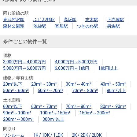
同じ沿線の駅
東武竹沢駅
ふじみ野駅
高坂駅
志木駅
下赤塚駅
森林公園駅
池袋駅
寄居駅
つきのわ駅
男衾駅
条件ごとの物件一覧
価格
3,000万円～4,000万円
4,000万円～5,000万円
5,000万円～6,000万円
6,000万円～1億円
1億円以上
建物／専有面積
20m²以下
20m²～30m²
30m²～40m²
40m²～50m²
50m²～60m²
60m²～70m²
70m²～80m²
80m²以上
土地面積
60m²以下
60m²～70m²
70m²～80m²
80m²～90m²
90m²～100m²
100m²～150m²
150m²～200m²
200m²～300m²
300m²以上
間取り
ワンルーム
1K / 1DK / 1LDK
2K / 2DK / 2LDK