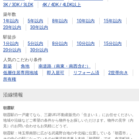
3K / 3DK / 3LDK
4K / 4DK / 4LDK以上
築年数
1年以内
5年以内
8年以内
10年以内
15年以内
20年以内
30年以内
駅徒歩
1分以内
5分以内
8分以内
10分以内
15分以内
20分以内
30分以内
人気のこだわり条件
新築
角地
南道路（南東・南西含む）
低層住居専用地域
即入居可
リフォーム済
2世帯向き
所有権
沿線情報
朝霞駅
朝霞駅の一戸建てなら、三菱UFJ不動産販売の「住まい１」にお任せください。
地域や沿線などご希望の条件から物件をお探しいただけます。物件の見学（内
見）のお問い合わせもお気軽にどうぞ。
朝霞駅
：埼玉県南部に広がる武蔵野台地の中北端に位置している「朝霞市」。
その中心の駅になっているのが東武鉄道東上本線「朝霞駅」です。有楽町線・