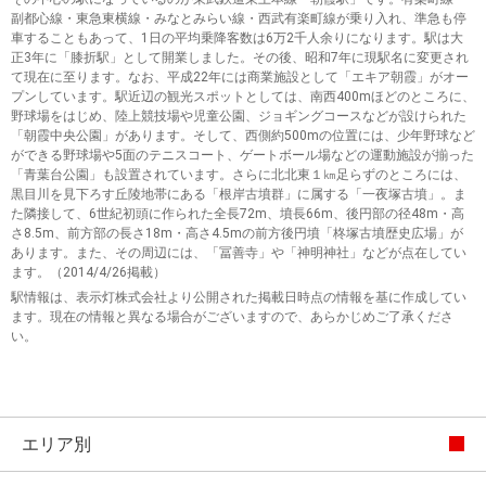
副都心線・東急東横線・みなとみらい線・西武有楽町線が乗り入れ、準急も停
車することもあって、1日の平均乗降客数は6万2千人余りになります。駅は大
正3年に「膝折駅」として開業しました。その後、昭和7年に現駅名に変更され
て現在に至ります。なお、平成22年には商業施設として「エキア朝霞」がオー
プンしています。駅近辺の観光スポットとしては、南西400mほどのところに、
野球場をはじめ、陸上競技場や児童公園、ジョギングコースなどが設けられた
「朝霞中央公園」があります。そして、西側約500mの位置には、少年野球など
ができる野球場や5面のテニスコート、ゲートボール場などの運動施設が揃った
「青葉台公園」も設置されています。さらに北北東１㎞足らずのところには、
黒目川を見下ろす丘陵地帯にある「根岸古墳群」に属する「一夜塚古墳」。ま
た隣接して、6世紀初頭に作られた全長72m、墳長66m、後円部の径48m・高
さ8.5m、前方部の長さ18m・高さ4.5mの前方後円墳「柊塚古墳歴史広場」が
あります。また、その周辺には、「冨善寺」や「神明神社」などが点在してい
ます。（2014/4/26掲載）
駅情報は、表示灯株式会社より公開された掲載日時点の情報を基に作成してい
ます。現在の情報と異なる場合がございますので、あらかじめご了承くださ
い。
エリア別