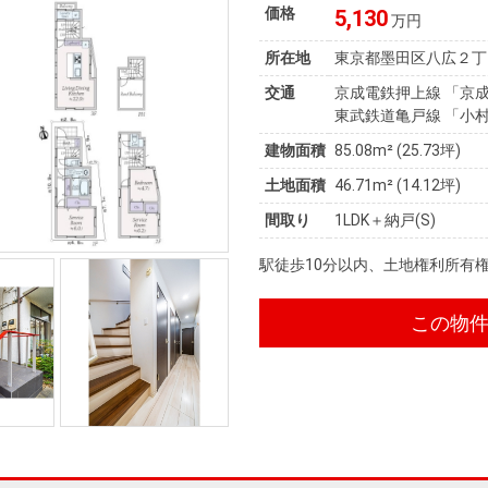
価格
5,130
万円
所在地
東京都墨田区八広２丁
交通
京成電鉄押上線 「京成
東武鉄道亀戸線 「小村
建物面積
85.08m² (25.73坪)
土地面積
46.71m² (14.12坪)
間取り
1LDK＋納戸(S)
駅徒歩10分以内、土地権利所有
この物