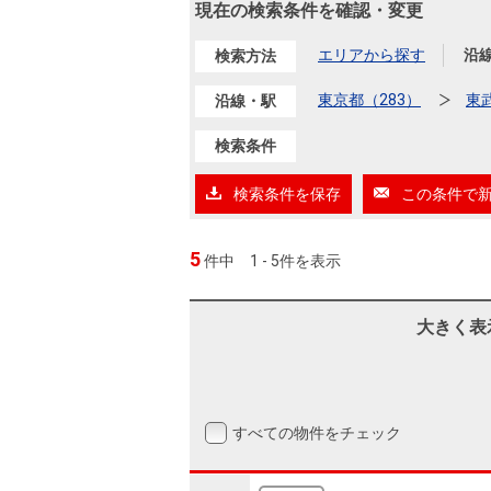
沿革
現在の検索条件を確認・変更
会員ページ
エリアから探す
沿
検索方法
会社案内（電子ブック版）
購入向けサービス
売却向けサービス
東京都（283）
東
沿線・駅
検索条件
住まいと暮らしの税金の本（電子ブック）
住まいと暮らしの税金の本（電子ブック）
検索条件を保存
この条件で
5
件中
1 - 5件を表示
大きく表
すべての物件をチェック