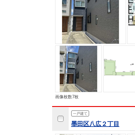
画像枚数7枚
一戸建て
墨田区八広２丁目