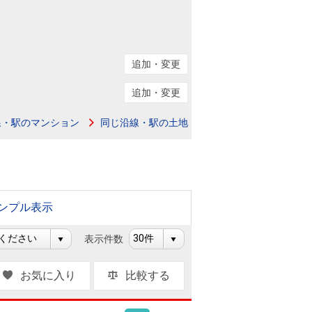
ニュースリリース
住まい1プラス（お役立ちコラム）
住まい1プラス（お役立ちコラム）
追加・変更
閉じる
追加・変更
線・駅のマンション
同じ沿線・駅の土地
ンプル表示
表示件数
お気に入り
比較する