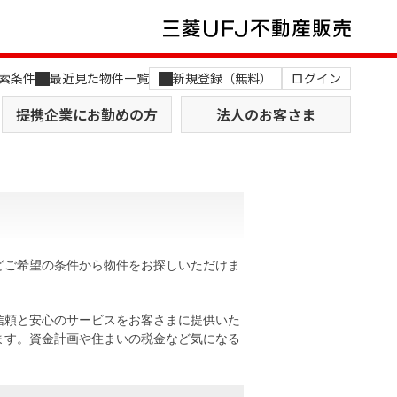
索条件
最近見た物件一覧
新規登録（無料）
ログイン
提携企業にお勤めの方
法人のお客さま
どご希望の条件から物件をお探しいただけま
店舗のご案内（関西）
MUFG Way
土地を探す
AI不動産査定
信頼と安心のサービスをお客さまに提供いた
ます。資金計画や住まいの税金など気になる
役員一覧
おすすめ物件から探す