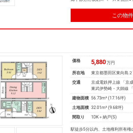
この物
価格
5,880
万円
所在地
東京都墨田区東向島２
交通
京成電鉄押上線 「京成
東武伊勢崎・大師線 「
建物面積
56.73m² (17.16坪)
土地面積
32.01m² (9.68坪)
間取り
1DK＋納戸(S)
駅徒歩5分以内、土地権利所有権