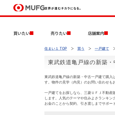
買いたい
買いたい
売りたい
店舗案内
売りたい
住まい１ TOP
買う
一戸建て
店舗案内
買いたいTOP
売りたいTOP
店舗案内TOP
会社情報TOP
採用情報TOP
東武鉄道亀戸線の新築・
会社情報
東武鉄道亀戸線の新築・中古一戸建て購入
採用情報
す。物件の見学（内見）のお問い合わせも
店舗のご案内（首都圏）
ごあいさつ
新卒採用情報
中古マンションを探す
無料査定
一戸建てをお探しなら、三菱ＵＦＪ不動産
法人のお客さま
します。人気のテーマや住みよさランキン
経営ビジョン
お金のことから契約、引き渡しまでサポー
投資用物件を探す
売却時手取り金額試算
提携企業にお勤めの方