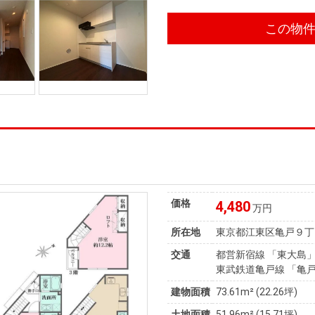
この物
価格
4,480
万円
所在地
東京都江東区亀戸９丁
交通
都営新宿線 「東大島」
東武鉄道亀戸線 「亀戸
建物面積
73.61m² (22.26坪)
土地面積
51.96m² (15.71坪)