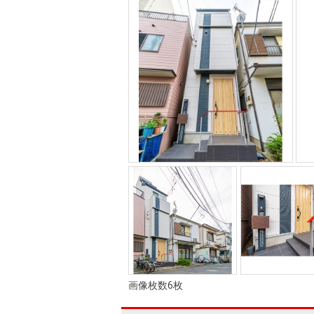
画像枚数6枚