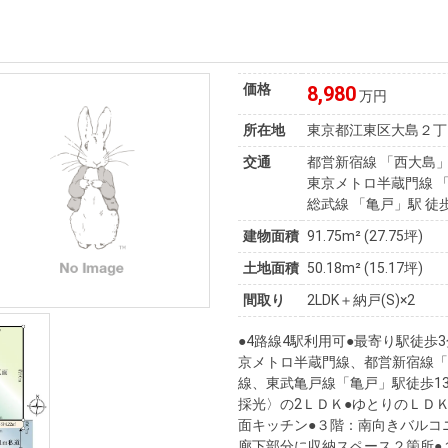
価格
8,980
万円
所在地
東京都江東区大島２丁
交通
都営新宿線 「西大島」
東京メトロ半蔵門線 「
総武線 「亀戸」駅 徒歩
建物面積
91.75m² (27.75坪)
土地面積
50.18m² (15.17坪)
間取り
2LDK＋納戸(S)×2
●4路線4駅利用可●最寄り駅徒歩
京メトロ半蔵門線、都営新宿線「
線、東武亀戸線「亀戸」駅徒歩1
採光〉の2ＬＤＫ●ゆとりのＬＤ
面キッチン●３階：南向きバルコ
廊下部分に収納スペース２箇所●