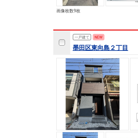
画像枚数9枚
一戸建て
NEW
墨田区東向島２丁目