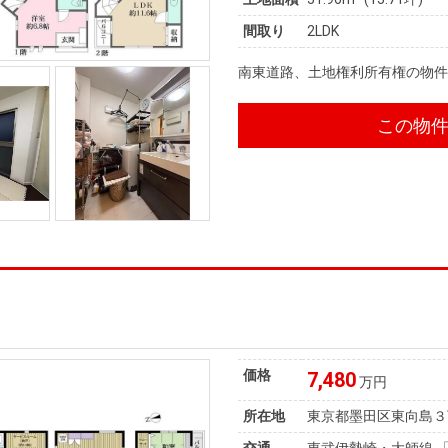
間取り
2LDK
南東道路、土地権利所有権の物
この物
価格
7,480
万円
所在地
東京都墨田区東向島３
交通
東武伊勢崎・大師線 「