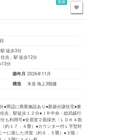
新築
目
駅 徒歩3分
住吉」駅 徒歩12分
13分
築年月
2026年11月
構造
木造 地上3階建
3分●周辺に商業施設あり●新築分譲住宅●東
住吉」駅徒歩１２分●ＪＲ中央・総武緩行
3分も利用可●全居室２面採光〈ＬＤＫ４面
Ｋ（約１７．４畳）●カウンター付Ｌ字型対
ニーに面した洋室（約６．５畳）●３階：
１・３階にトイレ有