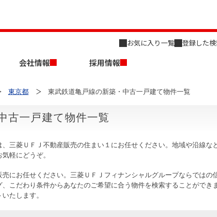
お気に入り一覧
登録した検
会社情報
採用情報
東京都
東武鉄道亀戸線の新築・中古一戸建て物件一覧
中古一戸建て物件一覧
は、三菱ＵＦＪ不動産販売の住まい１にお任せください。地域や沿線な
お気軽にどうぞ。
店舗のご案内（名古屋）
会社概要
キャリア採用情報
新築・中古一戸建てを探す
売却相談
販売にお任せください。三菱ＵＦＪフィナンシャルグループならではの
グ、こだわり条件からあなたのご希望に合う物件を検索することができ
組織図
トいたします。
事業用物件を探す