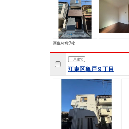
画像枚数7枚
一戸建て
江東区亀戸９丁目