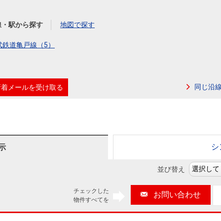
本社地図
線・駅から探す
地図で探す
住宅ローンシミュレーション
周辺相場検索
武鉄道亀戸線（5）
購入ガイド
売却ガイド
同じ沿
新着メールを受け取る
シ
示
並び替え
チェックした
お問い合わせ
物件すべてを