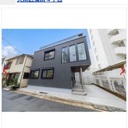
を探
本社地
ニュース
沿革
す
売却
会員ページ
図
リリース
投
時手
事業
資
取り
用物
会社案内
閉じる
用
金額
件を
（電子ブ
物
試算
探す
ック版）
件
を
売却向け
周辺相場
住まい1プ
探
サービス
検索
ラス（お
す
役立ちコ
ラム）
購入向け
住宅ロー
住まい1プ
住まいと
売却ガイ
サービス
ンシミュ
ラス（お
暮らしの
ド
レーショ
役立ちコ
税金の本
ン
ラム）
（電子ブ