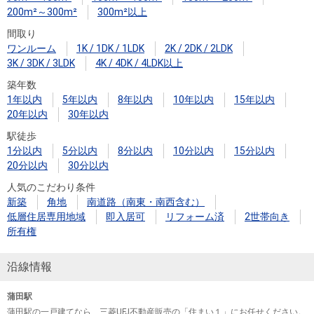
200m²～300m²
300m²以上
間取り
ワンルーム
1K / 1DK / 1LDK
2K / 2DK / 2LDK
3K / 3DK / 3LDK
4K / 4DK / 4LDK以上
築年数
1年以内
5年以内
8年以内
10年以内
15年以内
20年以内
30年以内
駅徒歩
1分以内
5分以内
8分以内
10分以内
15分以内
20分以内
30分以内
人気のこだわり条件
新築
角地
南道路（南東・南西含む）
低層住居専用地域
即入居可
リフォーム済
2世帯向き
所有権
沿線情報
蒲田駅
蒲田駅の一戸建てなら、三菱UFJ不動産販売の「住まい１」にお任せください。