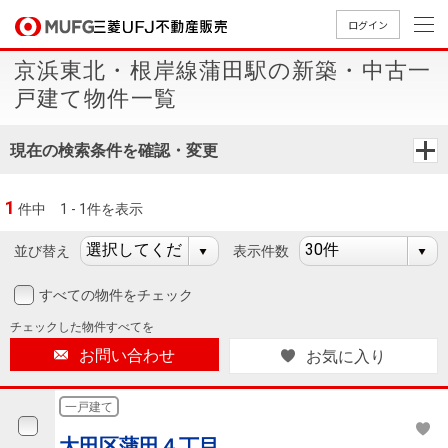
ログイン
京浜東北・根岸線蒲田駅の新築・中古一
買いたい
戸建て物件一覧
売りたい
現在の検索条件を確認・変更
店舗案内
1
件中
1 - 1件を表示
買いたいTOP
売りたいTOP
店舗案内TOP
会社情報TOP
採用情報TOP
並び替え
表示件数
会社情報
すべての物件をチェック
採用情報
店舗のご
ごあいさ
新卒採用
店舗のご
会社概
キャリア
店舗のご
MUFG
中古
無
新
売
A
チェックした
物件すべてを
案内（首
つ
情報
案内（名
要
採用情報
案内（関
Way
マン
料
築・
却
お問い合わせ
お気に入り
都圏）
古屋）
西）
法人のお客さま
ショ
査
中古
相
経営ビジ
役員一
組織図
ンを
定
一戸
談
一戸建て
ョン
覧
探す
建て
提携企業にお勤めの方
大田区蒲田４丁目