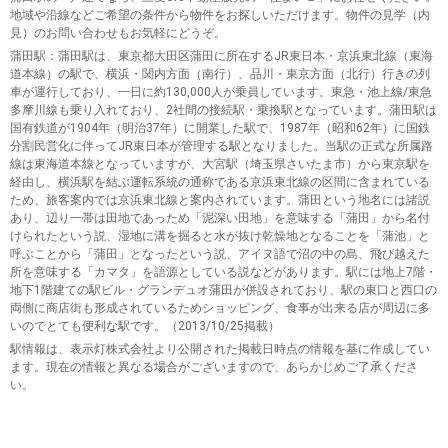
地域や沿線などご希望の条件から物件をお探しいただけます。物件の見学（内
見）のお問い合わせもお気軽にどうぞ。
蒲田駅
：蒲田駅は、東京都大田区蒲田に所在するJR東日本・京浜東北線（東海
道本線）の駅で、横浜・関内方面（南行）、品川・東京方面（北行）行きの列
車が運行しており、一日に約130,000人が乗員しています。東急・池上線/東急
多摩川線も乗り入れており、2社間の接続駅・乗換駅となっています。蒲田駅は
国有鉄道が1904年（明治37年）に開業した駅で、1987年（昭和62年）に国鉄
分割民営化に伴ってJR東日本が管理する駅となりました。当駅の正式な所属路
線は東海道本線となっていますが、大宮駅（埼玉県さいたま市）から東京駅を
経由し、横浜駅を結ぶ運転系統の通称である京浜東北線の区間に含まれている
ため、旅客案内では京浜東北線と案内されています。蒲田という地名には諸説
あり、辺り一帯は田地であっため「泥深い田地」を意味する「蒲田」から名付
けられたという説、湿地に溝を掘ると水が抜け乾燥地となることを「蒲池」と
呼ぶことから「蒲田」となったという説、アイヌ語で沼の中の島、飛び越えた
所を意味する「カマタ」を語源としている説などがあります。駅には地上7階・
地下1階建ての駅ビル・グランデュオ蒲田が併設されており、駅の東口と西口の
両側に商店街も形成されているためショッピング、食事が出来る店が周辺に多
いのでとても便利な駅です。（2013/10/25掲載）
駅情報は、表示灯株式会社より公開された掲載日時点の情報を基に作成してい
ます。現在の情報と異なる場合がございますので、あらかじめご了承くださ
い。