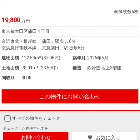
住まいと
ック）
購入ガイ
暮らしの
ド
画像枚数6枚
税金の本
19,800
万円
（電子ブ
東京都大田区蒲田４丁目
ック）
京浜東北・根岸線 「蒲田」駅 徒歩6分
京浜急行電鉄本線 「京急蒲田」駅 徒歩6分
建物面積
122.53m² (37.06坪)
築年月
2026年5月
土地面積
78.01m² (23.59坪)
構造
鉄骨造 地上3階建
間取り
3LDK
この物件にお問い合わせ
すべての物件をチェック
チェックした
物件すべてを
お問い合わせ
お気に入り