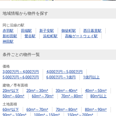
地域情報から物件を探す
同じ沿線の駅
赤羽駅
田端駅
新子安駅
御徒町駅
西日暮里駅
新杉田駅
鶯谷駅
浜松町駅
高輪ゲートウェイ駅
神田駅
条件ごとの物件一覧
価格
3,000万円～4,000万円
4,000万円～5,000万円
5,000万円～6,000万円
6,000万円～1億円
1億円以上
建物／専有面積
20m²以下
20m²～30m²
30m²～40m²
40m²～50m²
50m²～60m²
60m²～70m²
70m²～80m²
80m²以上
土地面積
60m²以下
60m²～70m²
70m²～80m²
80m²～90m²
90m²～100m²
100m²～150m²
150m²～200m²