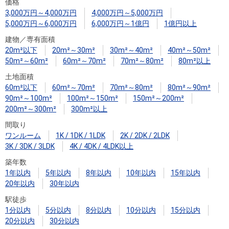
住まいと
ック）
購入ガイ
価格
3,000万円～4,000万円
4,000万円～5,000万円
暮らしの
ド
5,000万円～6,000万円
6,000万円～1億円
1億円以上
税金の本
建物／専有面積
（電子ブ
20m²以下
20m²～30m²
30m²～40m²
40m²～50m²
ック）
50m²～60m²
60m²～70m²
70m²～80m²
80m²以上
土地面積
60m²以下
60m²～70m²
70m²～80m²
80m²～90m²
90m²～100m²
100m²～150m²
150m²～200m²
200m²～300m²
300m²以上
間取り
ワンルーム
1K / 1DK / 1LDK
2K / 2DK / 2LDK
3K / 3DK / 3LDK
4K / 4DK / 4LDK以上
築年数
1年以内
5年以内
8年以内
10年以内
15年以内
20年以内
30年以内
駅徒歩
1分以内
5分以内
8分以内
10分以内
15分以内
20分以内
30分以内