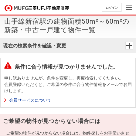
ログイン
山手線新宿駅の建物面積50m²～60m²の
買いたい
新築・中古一戸建て物件一覧
売りたい
現在の検索条件を確認・変更
店舗案内
買いたいTOP
売りたいTOP
店舗案内TOP
会社情報TOP
採用情報TOP
条件に合う情報が見つかりませんでした。
会社情報
申し訳ありませんが、条件を変更し、再度検索してください。
会員登録いただくと、ご希望の条件に合う物件情報をメールでお届
けします。
採用情報
店舗のご
ごあいさ
新卒採用
店舗のご
会社概
キャリア
店舗のご
MUFG
中古
無
新
売
A
会員サービスについて
案内（首
つ
情報
案内（名
要
採用情報
案内（関
Way
マン
料
築・
却
都圏）
古屋）
西）
法人のお客さま
ショ
査
中古
相
経営ビジ
役員一
ご希望の物件が見つからない場合には
組織図
ンを
定
一戸
談
ョン
覧
探す
建て
提携企業にお勤めの方
ご希望の物件が見つからない場合には、物件探しをお手伝いさせ