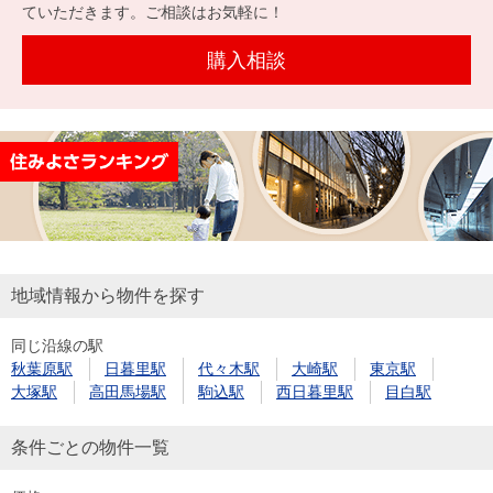
を探
ていただきます。ご相談はお気軽に！
本社地
ニュース
沿革
す
売却
会員ページ
図
リリース
購入相談
投
時手
事業
資
取り
用物
会社案内
閉じる
用
金額
件を
（電子ブ
物
試算
探す
ック版）
件
を
売却向け
周辺相場
住まい1プ
探
サービス
検索
ラス（お
す
役立ちコ
地域情報から物件を探す
ラム）
同じ沿線の駅
購入向け
住宅ロー
住まい1プ
秋葉原駅
日暮里駅
代々木駅
大崎駅
東京駅
住まいと
売却ガイ
サービス
ンシミュ
ラス（お
大塚駅
高田馬場駅
駒込駅
西日暮里駅
目白駅
暮らしの
ド
レーショ
役立ちコ
税金の本
ン
ラム）
条件ごとの物件一覧
（電子ブ