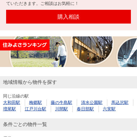
を探
ていただきます。ご相談はお気軽に！
本社地
ニュース
沿革
す
売却
会員ページ
図
リリース
購入相談
投
時手
事業
資
取り
用物
会社案内
閉じる
用
金額
件を
（電子ブ
物
試算
探す
ック版）
件
を
売却向け
周辺相場
住まい1プ
探
サービス
検索
ラス（お
す
役立ちコ
地域情報から物件を探す
ラム）
同じ沿線の駅
購入向け
住宅ロー
住まい1プ
大和田駅
梅郷駅
藤の牛島駅
清水公園駅
馬込沢駅
住まいと
売却ガイ
サービス
ンシミュ
ラス（お
増尾駅
江戸川台駅
川間駅
春日部駅
六実駅
暮らしの
ド
レーショ
役立ちコ
税金の本
ン
ラム）
条件ごとの物件一覧
（電子ブ