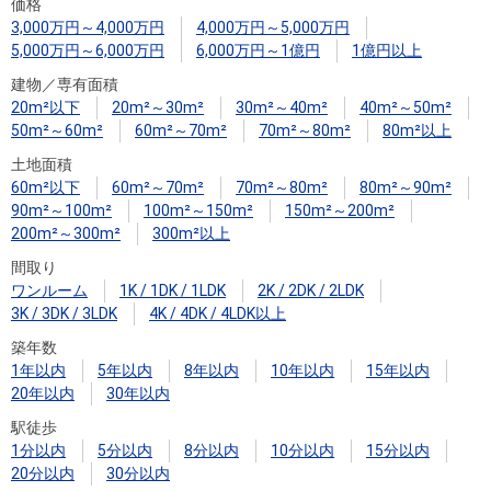
住まいと
ック）
購入ガイ
価格
3,000万円～4,000万円
4,000万円～5,000万円
暮らしの
ド
5,000万円～6,000万円
6,000万円～1億円
1億円以上
税金の本
建物／専有面積
（電子ブ
20m²以下
20m²～30m²
30m²～40m²
40m²～50m²
ック）
50m²～60m²
60m²～70m²
70m²～80m²
80m²以上
土地面積
60m²以下
60m²～70m²
70m²～80m²
80m²～90m²
90m²～100m²
100m²～150m²
150m²～200m²
200m²～300m²
300m²以上
間取り
ワンルーム
1K / 1DK / 1LDK
2K / 2DK / 2LDK
3K / 3DK / 3LDK
4K / 4DK / 4LDK以上
築年数
1年以内
5年以内
8年以内
10年以内
15年以内
20年以内
30年以内
駅徒歩
1分以内
5分以内
8分以内
10分以内
15分以内
20分以内
30分以内