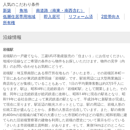
人気のこだわり条件
新築
角地
南道路（南東・南西含む）
低層住居専用地域
即入居可
リフォーム済
2世帯向き
所有権
沿線情報
岩槻駅
岩槻駅の一戸建てなら、三菱UFJ不動産販売の「住まい１」にお任せください。
地域や沿線などご希望の条件から物件をお探しいただけます。物件の見学（内
見）のお問い合わせもお気軽にどうぞ。
岩槻駅
：埼玉県南部にある県庁所在地もの「さいたま市」。その岩槻区本町一
丁目にあるのが東武鉄道野田線「岩槻駅」です。駅前周辺には大型商業施設・
商店街などが集積していることもあって、1日の平均乗降客数は約3万5千人に
なります。駅は、昭和4年に北総鉄道の「岩槻町駅」として開業しました。その
後、同年には北総鉄道が総武鉄道に改称し、昭和14年に現在の駅名となり、昭
和19年に会社合併によって東武鉄道の駅となって、平成26年に新駅舎が完成し
て現在に至ります。駅近辺の観光スポットとしては、駅の周辺に、岩槻人形の
伝統工芸が盛んなことから、多数の人形店が点在しています。また、駅の南側
約400mの岩槻城の城下町の大通りだった市宿町の中ほどの場所に昭和初期に建
てられた旧岩槻警察署の建物を利用した岩槻の歴史について展示を行っている
「さいたま市岩槻郷土資料館」があります。そして、東側1kmほどのところに