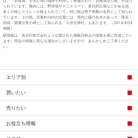
は、「岩槻城」を含む城の城跡を利用して整備された「岩槻城址公園」が設け
られています。園内には、野球場やテニスコート、多目的広場などがある他、
多くの桜とスイレンが植えられていて、特に桜は県下有数の名所として知られ
ています。その他、北東約1kmの位置には、境内に藤の名木があって、除災・
招福・開運出世の神として知られる「久伊豆神社」もあります。（2014/4/24
掲載）
駅情報は、表示灯株式会社より公開された掲載日時点の情報を基に作成してい
ます。現在の情報と異なる場合がございますので、あらかじめご了承くださ
い。
エリア別
買いたい
売りたい
お役立ち情報