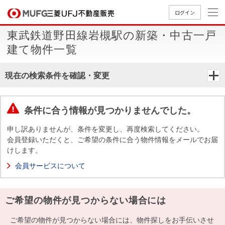
ログイン
東武鉄道野田線岩槻駅の新築・中古一戸
買いたい
建て物件一覧
売りたい
現在の検索条件を確認・変更
店舗案内
買いたいTOP
売りたいTOP
店舗案内TOP
会社情報TOP
採用情報TOP
条件に合う情報が見つかりませんでした。
会社情報
申し訳ありませんが、条件を変更し、再度検索してください。
会員登録いただくと、ご希望の条件に合う物件情報をメールでお届
けします。
採用情報
店舗のご
ごあいさ
新卒採用
店舗のご
会社概
キャリア
店舗のご
MUFG
中古
無
新
売
A
会員サービスについて
案内（首
つ
情報
案内（名
要
採用情報
案内（関
Way
マン
料
築・
却
都圏）
古屋）
西）
法人のお客さま
ショ
査
中古
相
経営ビジ
役員一
ご希望の物件が見つからない場合には
組織図
ンを
定
一戸
談
ョン
覧
探す
建て
提携企業にお勤めの方
ご希望の物件が見つからない場合には、物件探しをお手伝いさせ