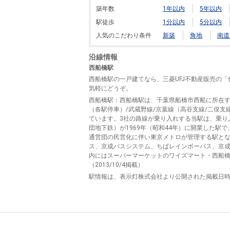
築年数
1年以内
5年以内
駅徒歩
1分以内
5分以内
人気のこだわり条件
新築
角地
南道
沿線情報
西船橋駅
西船橋駅の一戸建てなら、三菱UFJ不動産販売の
気軽にどうぞ。
西船橋駅
：西船橋駅は、千葉県船橋市西船に所在する
（各駅停車）/武蔵野線/京葉線（高谷支線/二俣
ています。3社の路線が乗り入れする当駅は、乗り
団地下鉄）が1969年（昭和44年）に開業した駅
通営団の民営化に伴い東京メトロが管理する駅と
ス、京成バスシステム、ちばレインボーバス、京
内にはスーパーマーケットのワイズマート・西船橋
（2013/10/4掲載）
駅情報は、表示灯株式会社より公開された掲載日