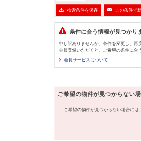
沿革
検索条件を保存
この条件で
会員ページ
会社案内（電子ブック版）
購入向けサービス
売却向けサービス
条件に合う情報が見つかり
申し訳ありませんが、条件を変更し、再
住まいと暮らしの税金の本（電子ブック）
住まいと暮らしの税金の本（電子ブック）
会員登録いただくと、ご希望の条件に合
会員サービスについて
ご希望の物件が見つからない場
ご希望の物件が見つからない場合には