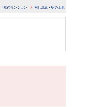
ニュースリリース
線・駅のマンション
同じ沿線・駅の土地
住まい1プラス（お役立ちコラム）
住まい1プラス（お役立ちコラム）
閉じる