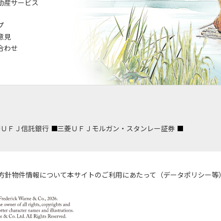
動産サービス
プ
意見
合わせ
菱ＵＦＪ信託銀行
三菱ＵＦＪモルガン・スタンレー証券
方針
物件情報について
本サイトのご利用にあたって（データポリシー等