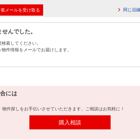
本社地図
同じ沿
新着メールを受け取る
住宅ローンシミュレーション
周辺相場検索
ませんでした。
度検索してください。
購入ガイド
売却ガイド
う物件情報をメールでお届けします。
合には
、物件探しをお手伝いさせていただきます。ご相談はお気軽に！
購入相談