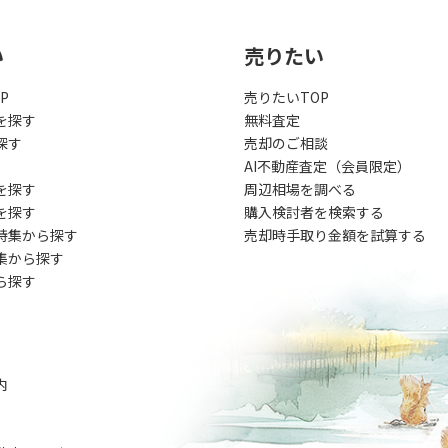
い
売りたい
P
売りたいTOP
を探す
無料査定
探す
売却のご相談
AI不動産査定（会員限定）
を探す
周辺相場を調べる
を探す
購入検討者を検索する
特集から探す
売却時手取り金額を試算する
集から探す
ら探す
内