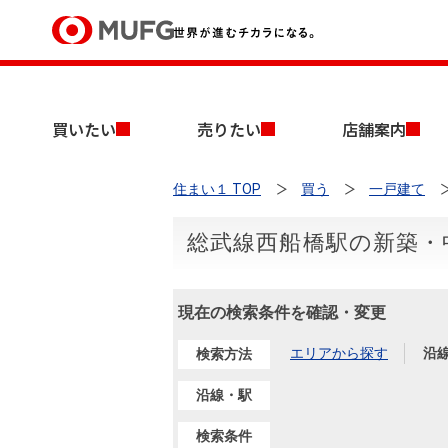
買いたい
買いたい
売りたい
店舗案内
売りたい
住まい１ TOP
買う
一戸建て
店舗案内
買いたいTOP
売りたいTOP
店舗案内TOP
会社情報TOP
採用情報TOP
総武線西船橋駅の新築・
会社情報
現在の検索条件を確認・変更
採用情報
店舗のご案内（首都圏）
ごあいさつ
新卒採用情報
中古マンションを探す
無料査定
エリアから探す
沿
検索方法
法人のお客さま
経営ビジョン
沿線・駅
投資用物件を探す
売却時手取り金額試算
提携企業にお勤めの方
検索条件