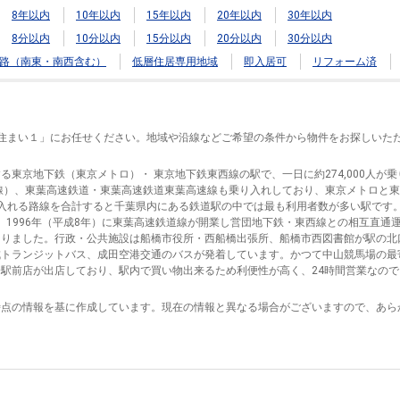
8年以内
10年以内
15年以内
20年以内
30年以内
8分以内
10分以内
15分以内
20分以内
30分以内
路（南東・南西含む）
低層住居専用地域
即入居可
リフォーム済
「住まい１」にお任せください。地域や沿線などご希望の条件から物件をお探しいた
東京地下鉄（東京メトロ）・ 東京地下鉄東西線の駅で、一日に約274,000人が
支線）、東葉高速鉄道・東葉高速鉄道東葉高速線も乗り入れしており、東京メトロと
入れる路線を合計すると千葉県内にある鉄道駅の中では最も利用者数が多い駅です
で、1996年（平成8年）に東葉高速鉄道線が開業し営団地下鉄・東西線との相互直通運
なりました。行政・公共施設は船橋市役所・西船橋出張所、船橋市西図書館が駅の北
成トランジットバス、成田空港交通のバスが発着しています。かつて中山競馬場の最
駅前店が出店しており、駅内で買い物出来るため利便性が高く、24時間営業なの
時点の情報を基に作成しています。現在の情報と異なる場合がございますので、あら