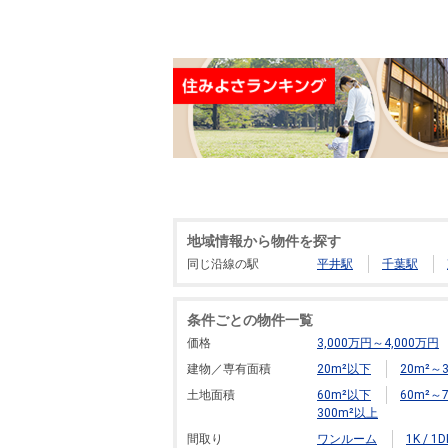
地域情報から物件を探す
同じ沿線の駅
平井駅
千葉駅
条件ごとの物件一覧
価格
3,000万円～4,000万円
建物／専有面積
20m²以下
20m²～3
土地面積
60m²以下
60m²～7
300m²以上
間取り
ワンルーム
1K / 1D