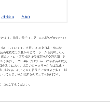
2世帯向き
所有権
だけます。物件の見学（内見）のお問い合わせもお
乗り降りしています。当駅にはJR東日本・総武線
東葉高速鉄道は改札が同じで、ホームも共有となっ
。東京メトロ・西船橋駅は帝都高速度交通営団（営
転が開始し、2004年（平成16年）に帝都高速度交
口側近くにあり、北口のロータリーからは京成バ
寄り駅であったことから駅周辺に飲食店が多く、駅
でいつでも買い物が出来るのでとても便利です。
かじめご了承ください。