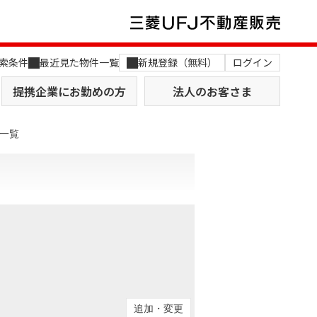
索条件
最近見た物件一覧
新規登録（無料）
ログイン
提携企業にお勤めの方
法人のお客さま
一覧
店舗のご案内（関西）
MUFG Way
土地を探す
AI不動産査定
役員一覧
おすすめ物件から探す
追加・変更