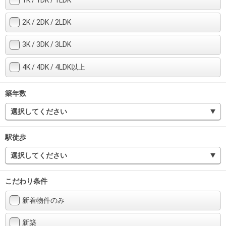
住まいと
ック）
購入ガイ
暮らしの
ド
2K / 2DK / 2LDK
税金の本
（電子ブ
3K / 3DK / 3LDK
ック）
4K / 4DK / 4LDK以上
築年数
選択してください
駅徒歩
選択してください
こだわり条件
新着物件のみ
新築