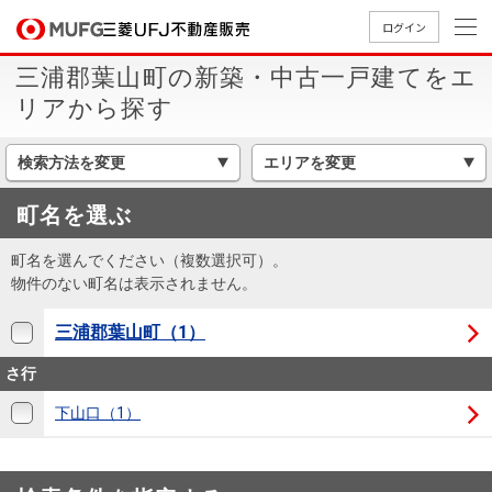
ログイン
三浦郡葉山町の新築・中古一戸建てをエ
買いたい
リアから探す
売りたい
検索方法を変更
エリアを変更
町名を選ぶ
店舗案内
買いたいTOP
売りたいTOP
店舗案内TOP
会社情報TOP
採用情報TOP
町名を選んでください（複数選択可）。
会社情報
物件のない町名は表示されません。
三浦郡葉山町（1）
採用情報
店舗のご
ごあいさ
新卒採用
店舗のご
会社概
キャリア
店舗のご
MUFG
中古
無
新
売
A
さ行
案内（首
つ
情報
案内（名
要
採用情報
案内（関
Way
マン
料
築・
却
都圏）
古屋）
西）
法人のお客さま
ショ
査
中古
相
下山口（1）
経営ビジ
役員一
組織図
ンを
定
一戸
談
ョン
覧
探す
建て
提携企業にお勤めの方