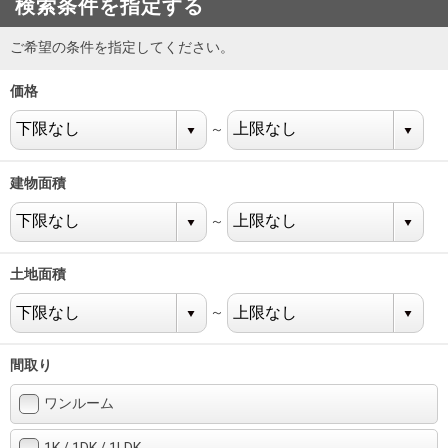
検索条件を指定する
を探
本社地
ニュース
沿革
す
売却
ご希望の条件を指定してください。
会員ページ
図
リリース
投
時手
事業
資
取り
用物
価格
会社案内
閉じる
用
金額
件を
（電子ブ
～
物
試算
探す
ック版）
件
建物面積
を
売却向け
周辺相場
住まい1プ
～
探
サービス
検索
ラス（お
す
役立ちコ
土地面積
ラム）
～
購入向け
住宅ロー
住まい1プ
住まいと
売却ガイ
サービス
ンシミュ
ラス（お
間取り
暮らしの
ド
レーショ
役立ちコ
税金の本
ン
ラム）
ワンルーム
（電子ブ
1K / 1DK / 1LDK