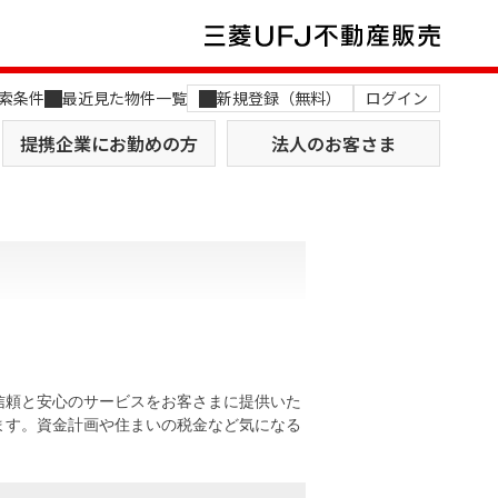
索条件
最近見た物件一覧
新規登録（無料）
ログイン
提携企業にお勤めの方
法人のお客さま
店舗のご案内（関西）
MUFG Way
土地を探す
AI不動産査定
信頼と安心のサービスをお客さまに提供いた
ます。資金計画や住まいの税金など気になる
役員一覧
おすすめ物件から探す