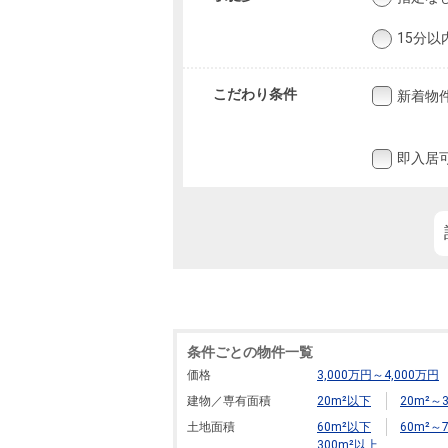
15分以
こだわり条件
新着物
即入居
条件ごとの物件一覧
価格
3,000万円～4,000万円
建物／専有面積
20m²以下
20m²～3
土地面積
60m²以下
60m²～7
300m²以上