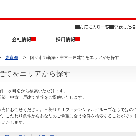
お気に入り一覧
登録した検
会社情報
採用情報
東京都
国立市の新築・中古一戸建てをエリアから探す
建てをエリアから探す
6件）を町名から検索いただけます。
新築・中古一戸建て情報をご提供いたします。
店舗のご案内（名古屋）
会社概要
キャリア採用情報
新築・中古一戸建てを探す
売却相談
販売にお任せください。三菱ＵＦＪフィナンシャルグループならではの
グ、こだわり条件からあなたのご希望に合う物件を検索することができ
組織図
トいたします。
事業用物件を探す