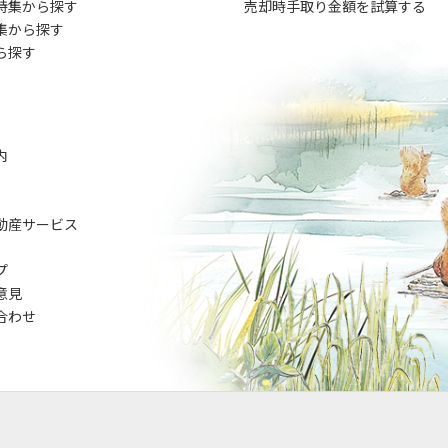
特集から探す
売却時手取り金額を試算する
集から探す
ら探す
内
動産サービス
プ
意見
合わせ