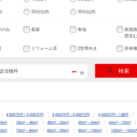
内
20分以内
30分以内
件のみ
新築
角地
南道
西含
可
リフォーム済
2世帯向き
所有
－
検索
該当物件
件
4,000万円～5,000万円
5,000万円～6,000万円
6,000万円～1億円
0m²
30m²～40m²
40m²～50m²
50m²～60m²
60m²～70m²
0m²
70m²～80m²
80m²～90m²
90m²～100m²
100m²～150m