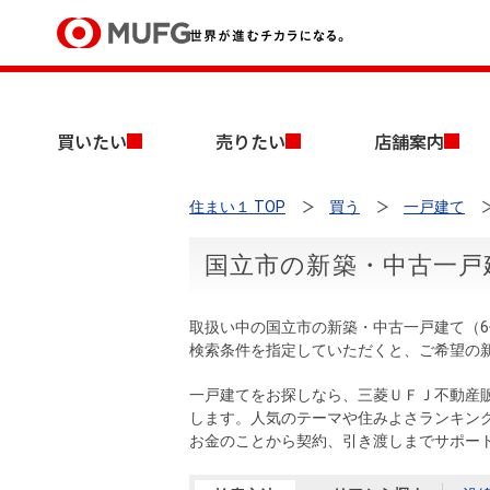
買いたい
買いたい
売りたい
店舗案内
売りたい
住まい１ TOP
買う
一戸建て
店舗案内
買いたいTOP
売りたいTOP
店舗案内TOP
会社情報TOP
採用情報TOP
国立市の新築・中古一戸
会社情報
取扱い中の国立市の新築・中古一戸建て（
採用情報
検索条件を指定していただくと、ご希望の
店舗のご案内（首都圏）
ごあいさつ
新卒採用情報
中古マンションを探す
無料査定
一戸建てをお探しなら、三菱ＵＦＪ不動産
法人のお客さま
します。人気のテーマや住みよさランキン
経営ビジョン
お金のことから契約、引き渡しまでサポー
投資用物件を探す
売却時手取り金額試算
提携企業にお勤めの方