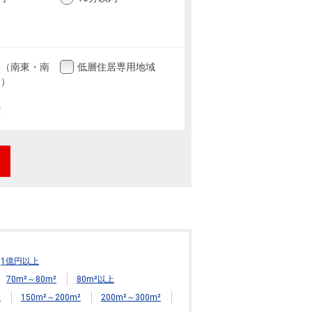
路（南東・南
低層住居専用地域
む）
権
1億円以上
70m²～80m²
80m²以上
²
150m²～200m²
200m²～300m²