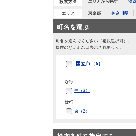
沿革
エリアから探す
沿
検索方法
東京都
神奈川県
エリア
会員ページ
会社案内（電子ブック版）
購入向けサービス
売却向けサービス
町名を選ぶ
町名を選んでください（複数選択可）。
住まいと暮らしの税金の本（電子ブック）
住まいと暮らしの税金の本（電子ブック）
物件のない町名は表示されません。
国立市（6）
な行
中（3）
は行
東（2）