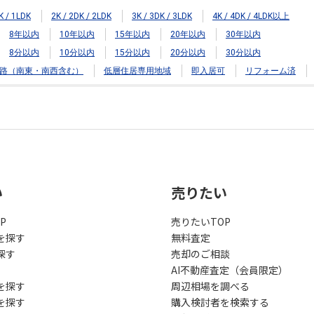
K / 1LDK
2K / 2DK / 2LDK
3K / 3DK / 3LDK
4K / 4DK / 4LDK以上
8年以内
10年以内
15年以内
20年以内
30年以内
8分以内
10分以内
15分以内
20分以内
30分以内
路（南東・南西含む）
低層住居専用地域
即入居可
リフォーム済
い
売りたい
P
売りたいTOP
を探す
無料査定
探す
売却のご相談
AI不動産査定（会員限定）
を探す
周辺相場を調べる
を探す
購入検討者を検索する