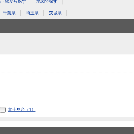
本社地図
線・駅から探す
地図で探す
千葉県
埼玉県
茨城県
住宅ローンシミュレーション
周辺相場検索
購入ガイド
売却ガイド
富士見台（1）