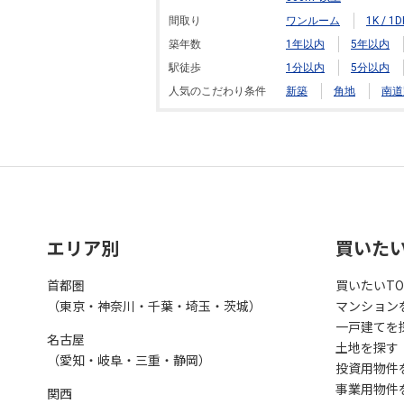
間取り
ワンルーム
1K / 1D
築年数
1年以内
5年以内
駅徒歩
1分以内
5分以内
人気のこだわり条件
新築
角地
南道
エリア別
買いた
首都圏
買いたいTO
（東京・神奈川・千葉・埼玉・茨城）
マンション
一戸建てを
名古屋
土地を探す
（愛知・岐阜・三重・静岡）
投資用物件
事業用物件
関西