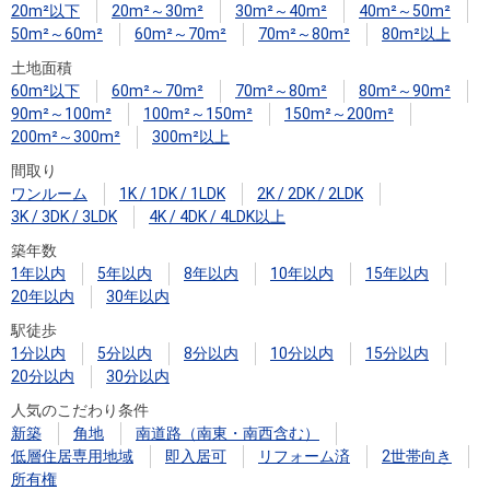
20m²以下
20m²～30m²
30m²～40m²
40m²～50m²
50m²～60m²
60m²～70m²
70m²～80m²
80m²以上
土地面積
60m²以下
60m²～70m²
70m²～80m²
80m²～90m²
90m²～100m²
100m²～150m²
150m²～200m²
200m²～300m²
300m²以上
間取り
ワンルーム
1K / 1DK / 1LDK
2K / 2DK / 2LDK
3K / 3DK / 3LDK
4K / 4DK / 4LDK以上
築年数
1年以内
5年以内
8年以内
10年以内
15年以内
20年以内
30年以内
駅徒歩
1分以内
5分以内
8分以内
10分以内
15分以内
20分以内
30分以内
人気のこだわり条件
新築
角地
南道路（南東・南西含む）
低層住居専用地域
即入居可
リフォーム済
2世帯向き
所有権