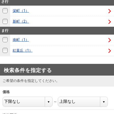
さ行
を探
本社地
ニュース
沿革
す
売却
栄町（1）
会員ページ
図
リリース
投
時手
事業
新町（2）
資
取り
用物
会社案内
閉じる
用
金額
件を
ま行
（電子ブ
物
試算
探す
ック版）
南町（1）
件
紅葉丘（1）
を
売却向け
周辺相場
住まい1プ
探
サービス
検索
ラス（お
す
役立ちコ
検索条件を指定する
ラム）
ご希望の条件を指定してください。
購入向け
住宅ロー
住まい1プ
住まいと
売却ガイ
サービス
ンシミュ
ラス（お
価格
暮らしの
ド
レーショ
役立ちコ
税金の本
～
ン
ラム）
（電子ブ