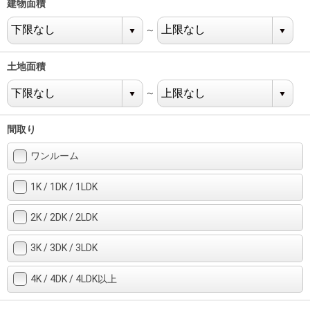
住まいと
ック）
購入ガイ
建物面積
暮らしの
ド
～
税金の本
（電子ブ
土地面積
ック）
～
間取り
ワンルーム
1K / 1DK / 1LDK
2K / 2DK / 2LDK
3K / 3DK / 3LDK
4K / 4DK / 4LDK以上