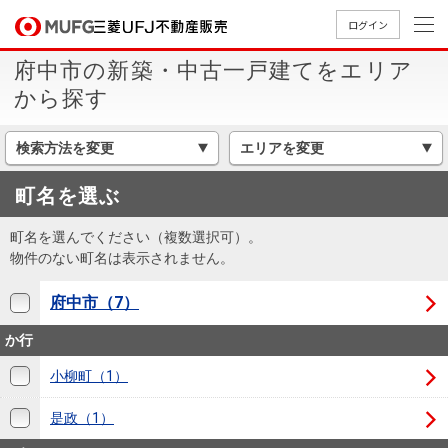
ログイン
府中市の新築・中古一戸建てをエリア
買いたい
から探す
売りたい
検索方法を変更
エリアを変更
町名を選ぶ
店舗案内
買いたいTOP
売りたいTOP
店舗案内TOP
会社情報TOP
採用情報TOP
町名を選んでください（複数選択可）。
会社情報
物件のない町名は表示されません。
府中市（7）
採用情報
店舗のご
ごあいさ
新卒採用
店舗のご
会社概
キャリア
店舗のご
MUFG
中古
無
新
売
A
か行
案内（首
つ
情報
案内（名
要
採用情報
案内（関
Way
マン
料
築・
却
都圏）
古屋）
西）
法人のお客さま
ショ
査
中古
相
小柳町（1）
経営ビジ
役員一
組織図
ンを
定
一戸
談
是政（1）
ョン
覧
探す
建て
提携企業にお勤めの方