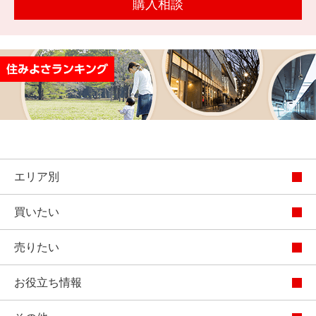
購入相談
を探
本社地
ニュース
沿革
す
売却
会員ページ
図
リリース
投
時手
事業
資
取り
用物
会社案内
閉じる
用
金額
件を
（電子ブ
物
試算
探す
ック版）
件
を
売却向け
周辺相場
住まい1プ
探
サービス
検索
ラス（お
エリア別
す
役立ちコ
ラム）
買いたい
購入向け
住宅ロー
住まい1プ
住まいと
売却ガイ
サービス
ンシミュ
ラス（お
売りたい
暮らしの
ド
レーショ
役立ちコ
税金の本
お役立ち情報
ン
ラム）
（電子ブ