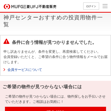
ログイン
神戸センターおすすめの投資用物件一
買いたい
覧
売りたい
条件に合う情報が見つかりませんでした。
店舗案内
申し訳ありませんが、条件を変更し、再度検索してください。
買いたいTOP
売りたいTOP
店舗案内TOP
会社情報TOP
採用情報TOP
会員登録いただくと、ご希望の条件に合う物件情報をメールでお届
けします。
会社情報
会員サービスについて
採用情報
店舗のご
ごあいさ
新卒採用
店舗のご
会社概
キャリア
店舗のご
MUFG
中古
無
新
売
A
ご希望の物件が見つからない場合には
案内（首
つ
情報
案内（名
要
採用情報
案内（関
Way
マン
料
築・
却
都圏）
古屋）
西）
法人のお客さま
ショ
査
中古
相
ご希望の物件が見つからない場合には、物件探しをお手伝いさせ
経営ビジ
役員一
組織図
ンを
定
一戸
談
ていただきます。ご相談はお気軽に！
ョン
覧
探す
建て
提携企業にお勤めの方