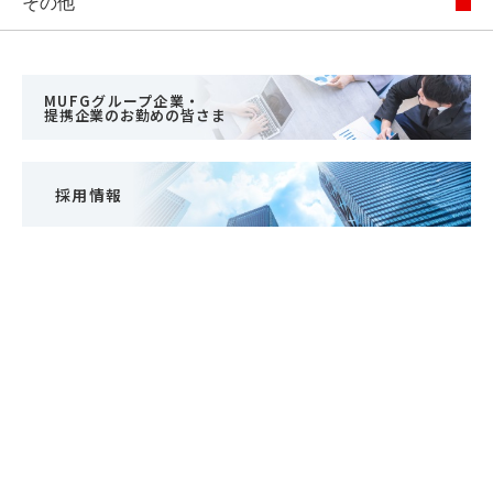
住まいと
ック）
購入ガイ
その他
暮らしの
ド
税金の本
（電子ブ
MUFGグループ企業・
提携企業のお勤めの皆さま
ック）
採用情報