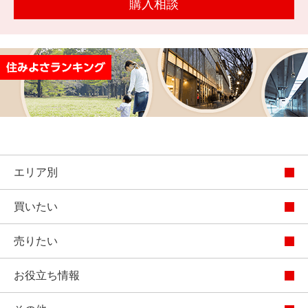
購入相談
を探
本社地
ニュース
沿革
す
売却
会員ページ
図
リリース
投
時手
事業
資
取り
用物
会社案内
閉じる
用
金額
件を
（電子ブ
物
試算
探す
ック版）
件
を
売却向け
周辺相場
住まい1プ
探
サービス
検索
ラス（お
エリア別
す
役立ちコ
ラム）
買いたい
購入向け
住宅ロー
住まい1プ
住まいと
売却ガイ
サービス
ンシミュ
ラス（お
売りたい
暮らしの
ド
レーショ
役立ちコ
税金の本
お役立ち情報
ン
ラム）
（電子ブ