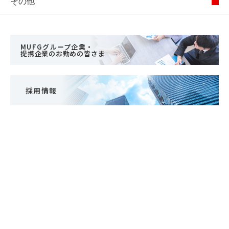
住まいと
ック）
購入ガイ
その他
暮らしの
ド
税金の本
（電子ブ
MUFGグループ企業・
提携企業のお勤めの皆さま
ック）
採用情報