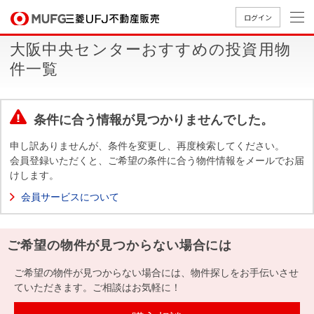
ログイン
大阪中央センターおすすめの投資用物
買いたい
件一覧
売りたい
条件に合う情報が見つかりませんでした。
店舗案内
申し訳ありませんが、条件を変更し、再度検索してください。
買いたいTOP
売りたいTOP
店舗案内TOP
会社情報TOP
採用情報TOP
会員登録いただくと、ご希望の条件に合う物件情報をメールでお届
けします。
会社情報
会員サービスについて
採用情報
店舗のご
ごあいさ
新卒採用
店舗のご
会社概
キャリア
店舗のご
MUFG
中古
無
新
売
A
ご希望の物件が見つからない場合には
案内（首
つ
情報
案内（名
要
採用情報
案内（関
Way
マン
料
築・
却
都圏）
古屋）
西）
法人のお客さま
ショ
査
中古
相
ご希望の物件が見つからない場合には、物件探しをお手伝いさせ
経営ビジ
役員一
組織図
ンを
定
一戸
談
ていただきます。ご相談はお気軽に！
ョン
覧
探す
建て
提携企業にお勤めの方