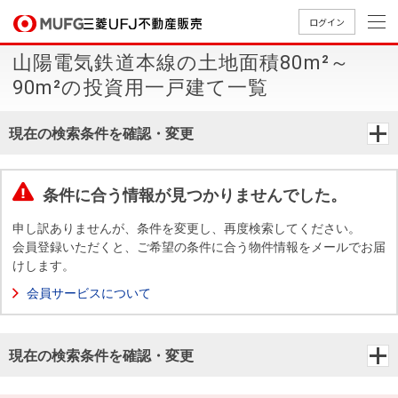
ログイン
山陽電気鉄道本線の土地面積80m²～
買いたい
90m²の投資用一戸建て一覧
売りたい
現在の検索条件を確認・変更
店舗案内
買いたいTOP
売りたいTOP
店舗案内TOP
会社情報TOP
採用情報TOP
条件に合う情報が見つかりませんでした。
会社情報
申し訳ありませんが、条件を変更し、再度検索してください。
会員登録いただくと、ご希望の条件に合う物件情報をメールでお届
けします。
採用情報
店舗のご
ごあいさ
新卒採用
店舗のご
会社概
キャリア
店舗のご
MUFG
中古
無
新
売
A
会員サービスについて
案内（首
つ
情報
案内（名
要
採用情報
案内（関
Way
マン
料
築・
却
都圏）
古屋）
西）
法人のお客さま
ショ
査
中古
相
経営ビジ
役員一
現在の検索条件を確認・変更
組織図
ンを
定
一戸
談
ョン
覧
探す
建て
提携企業にお勤めの方