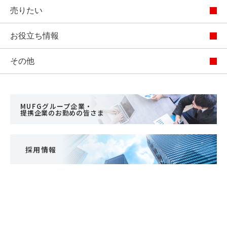
住まいと
ック）
購入ガイ
売りたい
暮らしの
ド
税金の本
お役立ち情報
（電子ブ
ック）
その他
MUFGグループ企業・
提携企業のお勤めの皆さま
採用情報