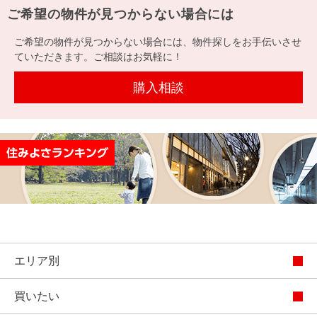
を探
ご希望の物件が見つからない場合には
本社地
ニュース
沿革
す
売却
会員ページ
図
リリース
ご希望の物件が見つからない場合には、物件探しをお手伝いさせ
投
時手
事業
ていただきます。ご相談はお気軽に！
資
取り
用物
会社案内
閉じる
用
金額
件を
（電子ブ
購入相談
物
試算
探す
ック版）
件
を
売却向け
周辺相場
住まい1プ
探
サービス
検索
ラス（お
す
役立ちコ
ラム）
購入向け
住宅ロー
住まい1プ
住まいと
売却ガイ
サービス
ンシミュ
ラス（お
暮らしの
ド
エリア別
レーショ
役立ちコ
税金の本
ン
ラム）
買いたい
（電子ブ