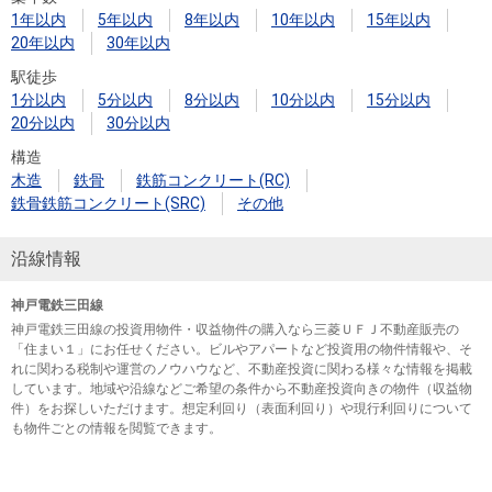
1年以内
5年以内
8年以内
10年以内
15年以内
20年以内
30年以内
駅徒歩
1分以内
5分以内
8分以内
10分以内
15分以内
20分以内
30分以内
構造
木造
鉄骨
鉄筋コンクリート(RC)
鉄骨鉄筋コンクリート(SRC)
その他
沿線情報
神戸電鉄三田線
神戸電鉄三田線の投資用物件・収益物件の購入なら三菱ＵＦＪ不動産販売の
「住まい１」にお任せください。ビルやアパートなど投資用の物件情報や、そ
れに関わる税制や運営のノウハウなど、不動産投資に関わる様々な情報を掲載
しています。地域や沿線などご希望の条件から不動産投資向きの物件（収益物
件）をお探しいただけます。想定利回り（表面利回り）や現行利回りについて
も物件ごとの情報を閲覧できます。