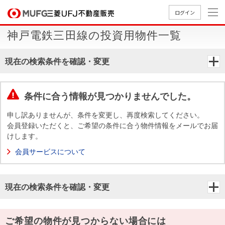
ログイン
神戸電鉄三田線の投資用物件一覧
買いたい
現在の検索条件を確認・変更
売りたい
条件に合う情報が見つかりませんでした。
店舗案内
買いたいTOP
売りたいTOP
店舗案内TOP
会社情報TOP
採用情報TOP
申し訳ありませんが、条件を変更し、再度検索してください。
会員登録いただくと、ご希望の条件に合う物件情報をメールでお届
会社情報
けします。
会員サービスについて
採用情報
店舗のご
ごあいさ
新卒採用
店舗のご
会社概
キャリア
店舗のご
MUFG
中古
無
新
売
A
案内（首
つ
情報
案内（名
要
採用情報
案内（関
Way
マン
料
築・
却
現在の検索条件を確認・変更
都圏）
古屋）
西）
法人のお客さま
ショ
査
中古
相
経営ビジ
役員一
組織図
ンを
定
一戸
談
ョン
覧
探す
建て
提携企業にお勤めの方
ご希望の物件が見つからない場合には