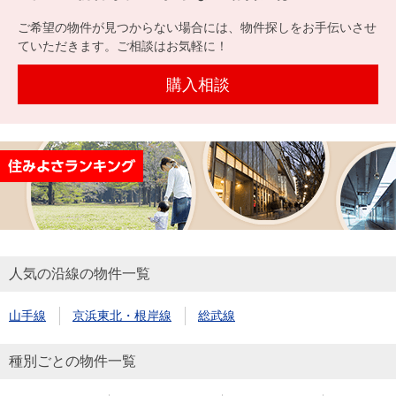
を探
本社地
ニュース
沿革
ご希望の物件が見つからない場合には、物件探しをお手伝いさせ
す
売却
会員ページ
図
リリース
ていただきます。ご相談はお気軽に！
投
時手
事業
資
取り
用物
購入相談
会社案内
閉じる
用
金額
件を
（電子ブ
物
試算
探す
ック版）
件
を
売却向け
周辺相場
住まい1プ
探
サービス
検索
ラス（お
す
役立ちコ
ラム）
人気の沿線の物件一覧
購入向け
住宅ロー
住まい1プ
住まいと
売却ガイ
サービス
ンシミュ
ラス（お
山手線
京浜東北・根岸線
総武線
暮らしの
ド
レーショ
役立ちコ
税金の本
ン
ラム）
種別ごとの物件一覧
（電子ブ