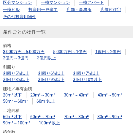
住まいと
ック）
購入ガイ
区分マンション
一棟マンション
一棟アパート
暮らしの
ド
一棟ビル
投資用一戸建て
店舗・事務所
店舗付住宅
税金の本
その他投資用物件
（電子ブ
条件ごとの物件一覧
ック）
価格
3,000万円～5,000万円
5,000万円～1億円
1億円～2億円
2億円～3億円
3億円以上
利回り
利回り5%以上
利回り6%以上
利回り7%以上
利回り8%以上
利回り9%以上
利回り10%以上
建物／専有面積
20m²以下
20m²～30m²
30m²～40m²
40m²～50m²
50m²～60m²
60m²以上
土地面積
60m²以下
60m²～70m²
70m²～80m²
80m²～90m²
90m²～100m²
100m²以上
築年数