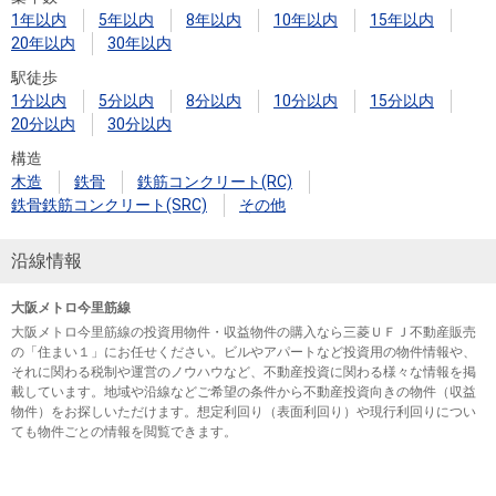
1年以内
5年以内
8年以内
10年以内
15年以内
20年以内
30年以内
駅徒歩
1分以内
5分以内
8分以内
10分以内
15分以内
20分以内
30分以内
構造
木造
鉄骨
鉄筋コンクリート(RC)
鉄骨鉄筋コンクリート(SRC)
その他
沿線情報
大阪メトロ今里筋線
大阪メトロ今里筋線の投資用物件・収益物件の購入なら三菱ＵＦＪ不動産販売
の「住まい１」にお任せください。ビルやアパートなど投資用の物件情報や、
それに関わる税制や運営のノウハウなど、不動産投資に関わる様々な情報を掲
載しています。地域や沿線などご希望の条件から不動産投資向きの物件（収益
物件）をお探しいただけます。想定利回り（表面利回り）や現行利回りについ
ても物件ごとの情報を閲覧できます。