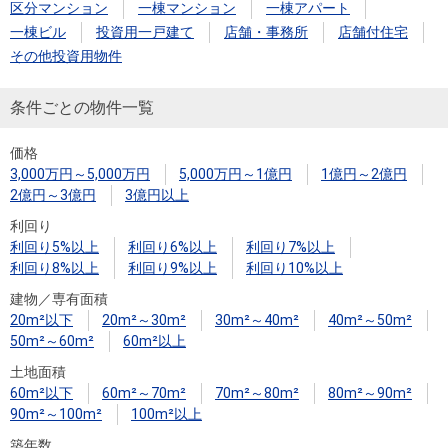
住まいと
ック）
購入ガイ
区分マンション
一棟マンション
一棟アパート
暮らしの
ド
一棟ビル
投資用一戸建て
店舗・事務所
店舗付住宅
税金の本
その他投資用物件
（電子ブ
条件ごとの物件一覧
ック）
価格
3,000万円～5,000万円
5,000万円～1億円
1億円～2億円
2億円～3億円
3億円以上
利回り
利回り5%以上
利回り6%以上
利回り7%以上
利回り8%以上
利回り9%以上
利回り10%以上
建物／専有面積
20m²以下
20m²～30m²
30m²～40m²
40m²～50m²
50m²～60m²
60m²以上
土地面積
60m²以下
60m²～70m²
70m²～80m²
80m²～90m²
90m²～100m²
100m²以上
築年数