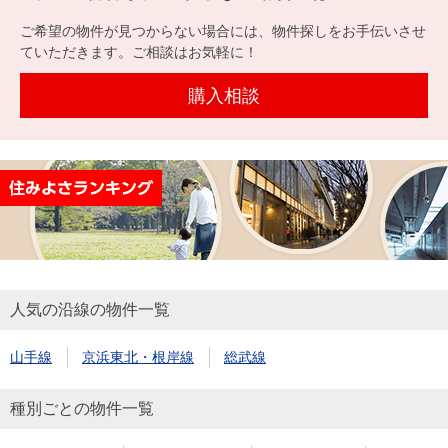
を探
本社地
ニュース
沿革
ご希望の物件が見つからない場合には、物件探しをお手伝いさせ
す
売却
会員ページ
図
リリース
ていただきます。ご相談はお気軽に！
投
時手
事業
資
取り
用物
購入相談
会社案内
閉じる
用
金額
件を
（電子ブ
物
試算
探す
ック版）
件
を
売却向け
周辺相場
住まい1プ
探
サービス
検索
ラス（お
す
役立ちコ
ラム）
人気の沿線の物件一覧
購入向け
住宅ロー
住まい1プ
住まいと
売却ガイ
サービス
ンシミュ
ラス（お
山手線
京浜東北・根岸線
総武線
暮らしの
ド
レーショ
役立ちコ
税金の本
ン
ラム）
種別ごとの物件一覧
（電子ブ