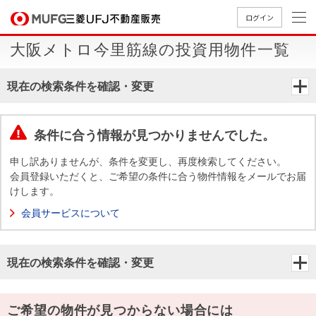
ログイン
大阪メトロ今里筋線の投資用物件一覧
買いたい
現在の検索条件を確認・変更
売りたい
条件に合う情報が見つかりませんでした。
店舗案内
買いたいTOP
売りたいTOP
店舗案内TOP
会社情報TOP
採用情報TOP
申し訳ありませんが、条件を変更し、再度検索してください。
会員登録いただくと、ご希望の条件に合う物件情報をメールでお届
会社情報
けします。
会員サービスについて
採用情報
店舗のご
ごあいさ
新卒採用
店舗のご
会社概
キャリア
店舗のご
MUFG
中古
無
新
売
A
案内（首
つ
情報
案内（名
要
採用情報
案内（関
Way
マン
料
築・
却
現在の検索条件を確認・変更
都圏）
古屋）
西）
法人のお客さま
ショ
査
中古
相
経営ビジ
役員一
組織図
ンを
定
一戸
談
ョン
覧
探す
建て
提携企業にお勤めの方
ご希望の物件が見つからない場合には