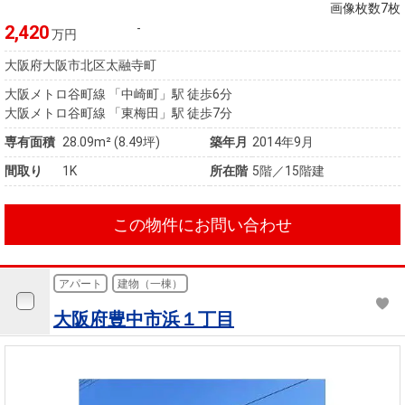
住まいと
ック）
購入ガイ
画像枚数7枚
暮らしの
ド
-
2,420
万円
税金の本
大阪府大阪市北区太融寺町
（電子ブ
大阪メトロ谷町線 「中崎町」駅 徒歩6分
ック）
大阪メトロ谷町線 「東梅田」駅 徒歩7分
専有面積
28.09m² (8.49坪)
築年月
2014年9月
間取り
1K
所在階
5階／15階建
この物件にお問い合わせ
アパート
建物（一棟）
大阪府豊中市浜１丁目