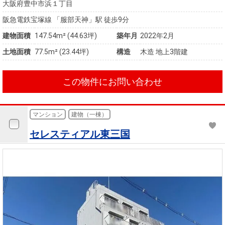
大阪府豊中市浜１丁目
阪急電鉄宝塚線 「服部天神」駅 徒歩9分
建物面積
147.54m² (44.63坪)
築年月
2022年2月
土地面積
77.5m² (23.44坪)
構造
木造 地上3階建
この物件にお問い合わせ
マンション
建物（一棟）
セレスティアル東三国