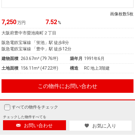
画像枚数5枚
7,250
7.52
万円
%
大阪府豊中市螢池南町２丁目
阪急電鉄宝塚線 「蛍池」駅 徒歩8分
阪急電鉄宝塚線 「豊中」駅 徒歩12分
建物面積
263.67m² (79.76坪)
築年月
1991年6月
土地面積
156.11m² (47.22坪)
構造
RC 地上3階建
この物件にお問い合わせ
すべての物件をチェック
チェックした
物件すべてを
お問い合わせ
お気に入り