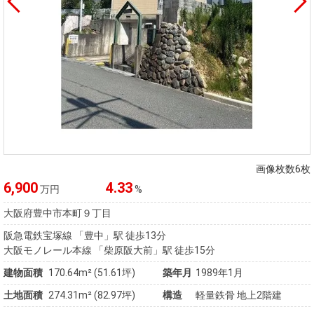
画像枚数6枚
6,900
4.33
万円
%
大阪府豊中市本町９丁目
阪急電鉄宝塚線 「豊中」駅 徒歩13分
大阪モノレール本線 「柴原阪大前」駅 徒歩15分
建物面積
170.64m² (51.61坪)
築年月
1989年1月
土地面積
274.31m² (82.97坪)
構造
軽量鉄骨 地上2階建