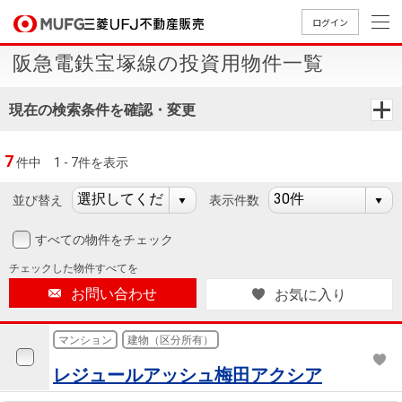
ログイン
阪急電鉄宝塚線の投資用物件一覧
買いたい
現在の検索条件を確認・変更
売りたい
7
件中
1 - 7件を表示
店舗案内
買いたいTOP
売りたいTOP
店舗案内TOP
会社情報TOP
採用情報TOP
並び替え
表示件数
会社情報
すべての物件をチェック
チェックした
物件すべてを
採用情報
店舗のご
ごあいさ
新卒採用
店舗のご
会社概
キャリア
店舗のご
MUFG
中古
無
新
売
A
お問い合わせ
お気に入り
案内（首
つ
情報
案内（名
要
採用情報
案内（関
Way
マン
料
築・
却
都圏）
古屋）
西）
法人のお客さま
ショ
査
中古
相
マンション
建物（区分所有）
経営ビジ
役員一
組織図
ンを
定
一戸
談
レジュールアッシュ梅田アクシア
ョン
覧
探す
建て
提携企業にお勤めの方