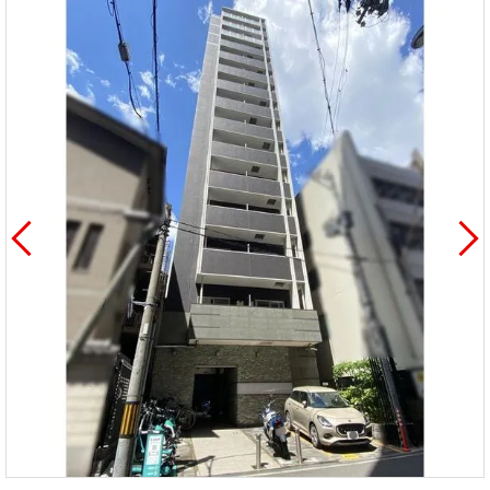
を探
本社地
ニュース
沿革
す
売却
会員ページ
図
リリース
投
時手
事業
資
取り
用物
会社案内
閉じる
用
金額
件を
（電子ブ
物
試算
探す
ック版）
件
を
売却向け
周辺相場
住まい1プ
探
サービス
検索
ラス（お
す
役立ちコ
ラム）
購入向け
住宅ロー
住まい1プ
住まいと
売却ガイ
サービス
ンシミュ
ラス（お
暮らしの
ド
レーショ
役立ちコ
税金の本
ン
ラム）
（電子ブ