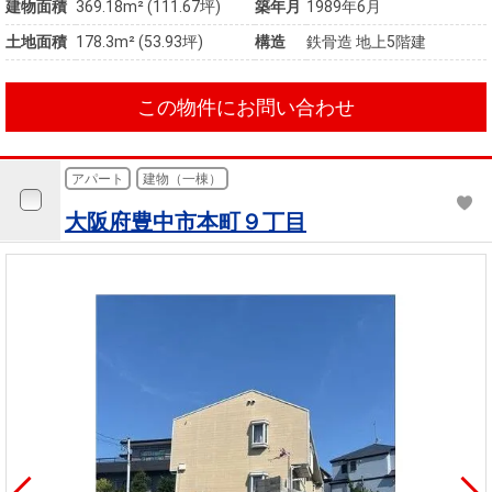
建物面積
369.18m² (111.67坪)
築年月
1989年6月
土地面積
178.3m² (53.93坪)
構造
鉄骨造 地上5階建
この物件にお問い合わせ
アパート
建物（一棟）
大阪府豊中市本町９丁目