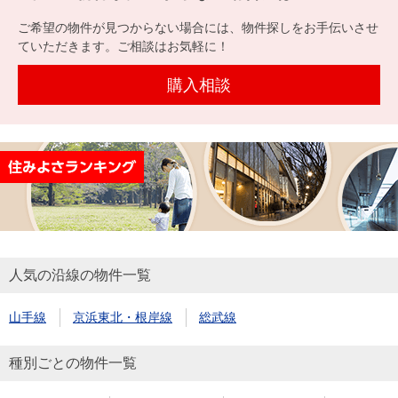
を探
本社地
ニュース
沿革
ご希望の物件が見つからない場合には、物件探しをお手伝いさせ
す
売却
会員ページ
図
リリース
ていただきます。ご相談はお気軽に！
投
時手
事業
資
取り
用物
購入相談
会社案内
閉じる
用
金額
件を
（電子ブ
物
試算
探す
ック版）
件
を
売却向け
周辺相場
住まい1プ
探
サービス
検索
ラス（お
す
役立ちコ
ラム）
人気の沿線の物件一覧
購入向け
住宅ロー
住まい1プ
住まいと
売却ガイ
サービス
ンシミュ
ラス（お
山手線
京浜東北・根岸線
総武線
暮らしの
ド
レーショ
役立ちコ
税金の本
ン
ラム）
種別ごとの物件一覧
（電子ブ