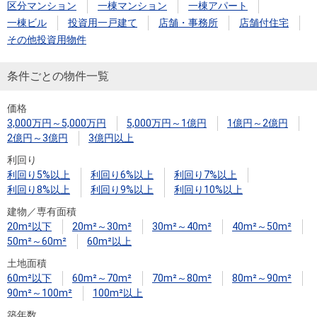
住まいと
ック）
購入ガイ
区分マンション
一棟マンション
一棟アパート
暮らしの
ド
一棟ビル
投資用一戸建て
店舗・事務所
店舗付住宅
税金の本
その他投資用物件
（電子ブ
条件ごとの物件一覧
ック）
価格
3,000万円～5,000万円
5,000万円～1億円
1億円～2億円
2億円～3億円
3億円以上
利回り
利回り5%以上
利回り6%以上
利回り7%以上
利回り8%以上
利回り9%以上
利回り10%以上
建物／専有面積
20m²以下
20m²～30m²
30m²～40m²
40m²～50m²
50m²～60m²
60m²以上
土地面積
60m²以下
60m²～70m²
70m²～80m²
80m²～90m²
90m²～100m²
100m²以上
築年数