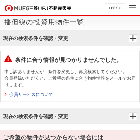
ログイン
播但線の投資用物件一覧
買いたい
現在の検索条件を確認・変更
売りたい
条件に合う情報が見つかりませんでした。
店舗案内
買いたいTOP
売りたいTOP
店舗案内TOP
会社情報TOP
採用情報TOP
申し訳ありませんが、条件を変更し、再度検索してください。
会員登録いただくと、ご希望の条件に合う物件情報をメールでお届
会社情報
けします。
会員サービスについて
採用情報
店舗のご
ごあいさ
新卒採用
店舗のご
会社概
キャリア
店舗のご
MUFG
中古
無
新
売
A
案内（首
つ
情報
案内（名
要
採用情報
案内（関
Way
マン
料
築・
却
現在の検索条件を確認・変更
都圏）
古屋）
西）
法人のお客さま
ショ
査
中古
相
経営ビジ
役員一
組織図
ンを
定
一戸
談
ョン
覧
探す
建て
提携企業にお勤めの方
ご希望の物件が見つからない場合には