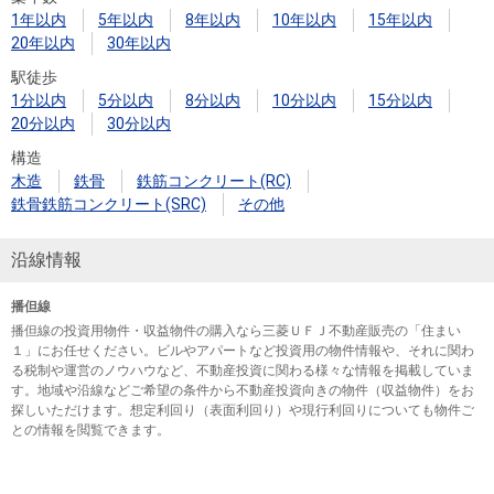
1年以内
5年以内
8年以内
10年以内
15年以内
20年以内
30年以内
駅徒歩
1分以内
5分以内
8分以内
10分以内
15分以内
20分以内
30分以内
構造
木造
鉄骨
鉄筋コンクリート(RC)
鉄骨鉄筋コンクリート(SRC)
その他
沿線情報
播但線
播但線の投資用物件・収益物件の購入なら三菱ＵＦＪ不動産販売の「住まい
１」にお任せください。ビルやアパートなど投資用の物件情報や、それに関わ
る税制や運営のノウハウなど、不動産投資に関わる様々な情報を掲載していま
す。地域や沿線などご希望の条件から不動産投資向きの物件（収益物件）をお
探しいただけます。想定利回り（表面利回り）や現行利回りについても物件ご
との情報を閲覧できます。