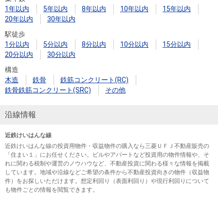
1年以内
5年以内
8年以内
10年以内
15年以内
20年以内
30年以内
駅徒歩
1分以内
5分以内
8分以内
10分以内
15分以内
20分以内
30分以内
構造
木造
鉄骨
鉄筋コンクリート(RC)
鉄骨鉄筋コンクリート(SRC)
その他
沿線情報
近鉄けいはんな線
近鉄けいはんな線の投資用物件・収益物件の購入なら三菱ＵＦＪ不動産販売の
「住まい１」にお任せください。ビルやアパートなど投資用の物件情報や、そ
れに関わる税制や運営のノウハウなど、不動産投資に関わる様々な情報を掲載
しています。地域や沿線などご希望の条件から不動産投資向きの物件（収益物
件）をお探しいただけます。想定利回り（表面利回り）や現行利回りについて
も物件ごとの情報を閲覧できます。