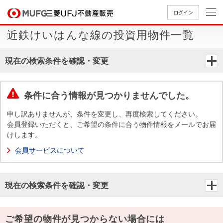
ログイン
近鉄けいはんな線の投資用物件一覧
買いたい
現在の検索条件を確認・変更
売りたい
条件に合う情報が見つかりませんでした。
店舗案内
買いたいTOP
売りたいTOP
店舗案内TOP
会社情報TOP
採用情報TOP
申し訳ありませんが、条件を変更し、再度検索してください。
会員登録いただくと、ご希望の条件に合う物件情報をメールでお届
会社情報
けします。
会員サービスについて
採用情報
店舗のご
ごあいさ
新卒採用
店舗のご
会社概
キャリア
店舗のご
MUFG
中古
無
新
売
A
案内（首
つ
情報
案内（名
要
採用情報
案内（関
Way
マン
料
築・
却
現在の検索条件を確認・変更
都圏）
古屋）
西）
法人のお客さま
ショ
査
中古
相
経営ビジ
役員一
組織図
ンを
定
一戸
談
ョン
覧
探す
建て
提携企業にお勤めの方
ご希望の物件が見つからない場合には