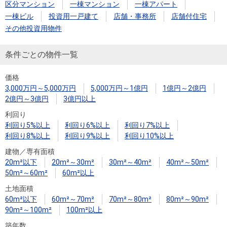
住まいと
ック）
購入ガイ
区分マンション
一棟マンション
一棟アパート
暮らしの
ド
一棟ビル
投資用一戸建て
店舗・事務所
店舗付住宅
税金の本
その他投資用物件
（電子ブ
条件ごとの物件一覧
ック）
価格
3,000万円～5,000万円
5,000万円～1億円
1億円～2億円
2億円～3億円
3億円以上
利回り
利回り5%以上
利回り6%以上
利回り7%以上
利回り8%以上
利回り9%以上
利回り10%以上
建物／専有面積
20m²以下
20m²～30m²
30m²～40m²
40m²～50m²
50m²～60m²
60m²以上
土地面積
60m²以下
60m²～70m²
70m²～80m²
80m²～90m²
90m²～100m²
100m²以上
築年数