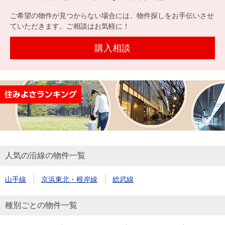
を探
本社地
ニュース
沿革
ご希望の物件が見つからない場合には、物件探しをお手伝いさせ
す
売却
会員ページ
図
リリース
ていただきます。ご相談はお気軽に！
投
時手
事業
資
取り
用物
購入相談
会社案内
閉じる
用
金額
件を
（電子ブ
物
試算
探す
ック版）
件
を
売却向け
周辺相場
住まい1プ
探
サービス
検索
ラス（お
す
役立ちコ
ラム）
人気の沿線の物件一覧
購入向け
住宅ロー
住まい1プ
住まいと
売却ガイ
サービス
ンシミュ
ラス（お
山手線
京浜東北・根岸線
総武線
暮らしの
ド
レーショ
役立ちコ
税金の本
ン
ラム）
種別ごとの物件一覧
（電子ブ