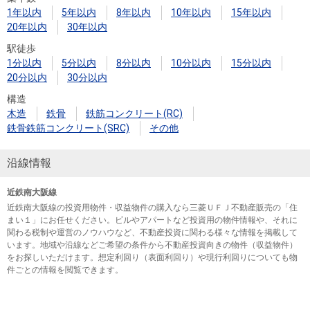
1年以内
5年以内
8年以内
10年以内
15年以内
20年以内
30年以内
駅徒歩
1分以内
5分以内
8分以内
10分以内
15分以内
20分以内
30分以内
構造
木造
鉄骨
鉄筋コンクリート(RC)
鉄骨鉄筋コンクリート(SRC)
その他
沿線情報
近鉄南大阪線
近鉄南大阪線の投資用物件・収益物件の購入なら三菱ＵＦＪ不動産販売の「住
まい１」にお任せください。ビルやアパートなど投資用の物件情報や、それに
関わる税制や運営のノウハウなど、不動産投資に関わる様々な情報を掲載して
います。地域や沿線などご希望の条件から不動産投資向きの物件（収益物件）
をお探しいただけます。想定利回り（表面利回り）や現行利回りについても物
件ごとの情報を閲覧できます。