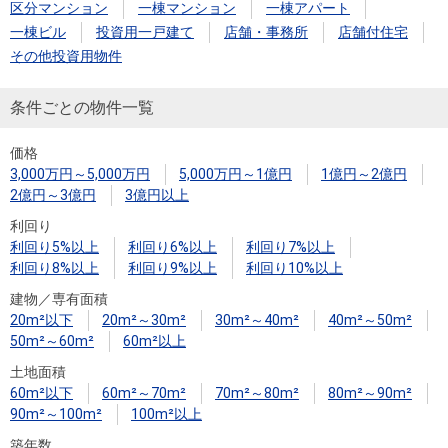
住まいと
ック）
購入ガイ
区分マンション
一棟マンション
一棟アパート
暮らしの
ド
一棟ビル
投資用一戸建て
店舗・事務所
店舗付住宅
税金の本
その他投資用物件
（電子ブ
条件ごとの物件一覧
ック）
価格
3,000万円～5,000万円
5,000万円～1億円
1億円～2億円
2億円～3億円
3億円以上
利回り
利回り5%以上
利回り6%以上
利回り7%以上
利回り8%以上
利回り9%以上
利回り10%以上
建物／専有面積
20m²以下
20m²～30m²
30m²～40m²
40m²～50m²
50m²～60m²
60m²以上
土地面積
60m²以下
60m²～70m²
70m²～80m²
80m²～90m²
90m²～100m²
100m²以上
築年数