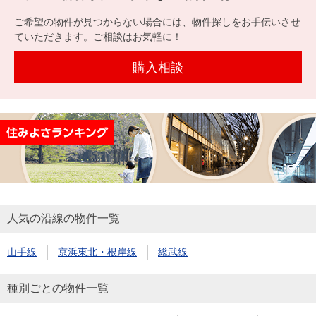
を探
本社地
ニュース
沿革
ご希望の物件が見つからない場合には、物件探しをお手伝いさせ
す
売却
会員ページ
図
リリース
ていただきます。ご相談はお気軽に！
投
時手
事業
資
取り
用物
購入相談
会社案内
閉じる
用
金額
件を
（電子ブ
物
試算
探す
ック版）
件
を
売却向け
周辺相場
住まい1プ
探
サービス
検索
ラス（お
す
役立ちコ
ラム）
人気の沿線の物件一覧
購入向け
住宅ロー
住まい1プ
住まいと
売却ガイ
サービス
ンシミュ
ラス（お
山手線
京浜東北・根岸線
総武線
暮らしの
ド
レーショ
役立ちコ
税金の本
ン
ラム）
種別ごとの物件一覧
（電子ブ