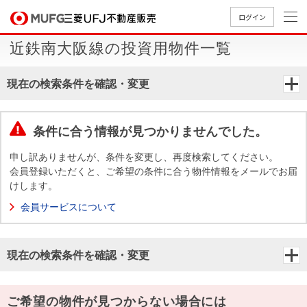
ログイン
近鉄南大阪線の投資用物件一覧
買いたい
現在の検索条件を確認・変更
売りたい
条件に合う情報が見つかりませんでした。
店舗案内
買いたいTOP
売りたいTOP
店舗案内TOP
会社情報TOP
採用情報TOP
申し訳ありませんが、条件を変更し、再度検索してください。
会員登録いただくと、ご希望の条件に合う物件情報をメールでお届
会社情報
けします。
会員サービスについて
採用情報
店舗のご
ごあいさ
新卒採用
店舗のご
会社概
キャリア
店舗のご
MUFG
中古
無
新
売
A
案内（首
つ
情報
案内（名
要
採用情報
案内（関
Way
マン
料
築・
却
現在の検索条件を確認・変更
都圏）
古屋）
西）
法人のお客さま
ショ
査
中古
相
経営ビジ
役員一
組織図
ンを
定
一戸
談
ョン
覧
探す
建て
提携企業にお勤めの方
ご希望の物件が見つからない場合には