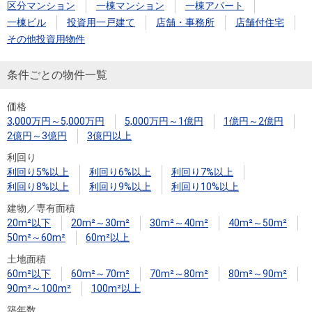
住まいと
ック）
購入ガイ
区分マンション
一棟マンション
一棟アパート
暮らしの
ド
一棟ビル
投資用一戸建て
店舗・事務所
店舗付住宅
税金の本
その他投資用物件
（電子ブ
条件ごとの物件一覧
ック）
価格
3,000万円～5,000万円
5,000万円～1億円
1億円～2億円
2億円～3億円
3億円以上
利回り
利回り5%以上
利回り6%以上
利回り7%以上
利回り8%以上
利回り9%以上
利回り10%以上
建物／専有面積
20m²以下
20m²～30m²
30m²～40m²
40m²～50m²
50m²～60m²
60m²以上
土地面積
60m²以下
60m²～70m²
70m²～80m²
80m²～90m²
90m²～100m²
100m²以上
築年数