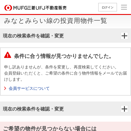
ログイン
みなとみらい線の投資用物件一覧
買いたい
現在の検索条件を確認・変更
売りたい
条件に合う情報が見つかりませんでした。
店舗案内
買いたいTOP
売りたいTOP
店舗案内TOP
会社情報TOP
採用情報TOP
申し訳ありませんが、条件を変更し、再度検索してください。
会員登録いただくと、ご希望の条件に合う物件情報をメールでお届
会社情報
けします。
会員サービスについて
採用情報
店舗のご
ごあいさ
新卒採用
店舗のご
会社概
キャリア
店舗のご
MUFG
中古
無
新
売
A
案内（首
つ
情報
案内（名
要
採用情報
案内（関
Way
マン
料
築・
却
現在の検索条件を確認・変更
都圏）
古屋）
西）
法人のお客さま
ショ
査
中古
相
経営ビジ
役員一
組織図
ンを
定
一戸
談
ョン
覧
探す
建て
提携企業にお勤めの方
ご希望の物件が見つからない場合には