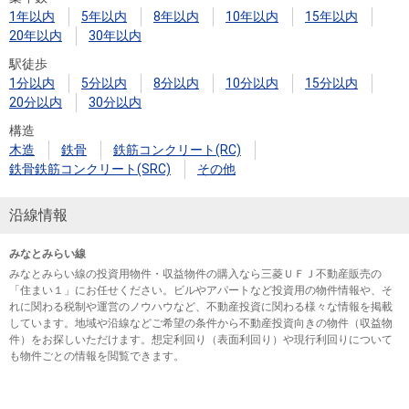
1年以内
5年以内
8年以内
10年以内
15年以内
20年以内
30年以内
駅徒歩
1分以内
5分以内
8分以内
10分以内
15分以内
20分以内
30分以内
構造
木造
鉄骨
鉄筋コンクリート(RC)
鉄骨鉄筋コンクリート(SRC)
その他
沿線情報
みなとみらい線
みなとみらい線の投資用物件・収益物件の購入なら三菱ＵＦＪ不動産販売の
「住まい１」にお任せください。ビルやアパートなど投資用の物件情報や、そ
れに関わる税制や運営のノウハウなど、不動産投資に関わる様々な情報を掲載
しています。地域や沿線などご希望の条件から不動産投資向きの物件（収益物
件）をお探しいただけます。想定利回り（表面利回り）や現行利回りについて
も物件ごとの情報を閲覧できます。