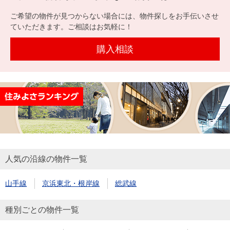
を探
本社地
ニュース
沿革
ご希望の物件が見つからない場合には、物件探しをお手伝いさせ
す
売却
会員ページ
図
リリース
ていただきます。ご相談はお気軽に！
投
時手
事業
資
取り
用物
購入相談
会社案内
閉じる
用
金額
件を
（電子ブ
物
試算
探す
ック版）
件
を
売却向け
周辺相場
住まい1プ
探
サービス
検索
ラス（お
す
役立ちコ
ラム）
人気の沿線の物件一覧
購入向け
住宅ロー
住まい1プ
住まいと
売却ガイ
サービス
ンシミュ
ラス（お
山手線
京浜東北・根岸線
総武線
暮らしの
ド
レーショ
役立ちコ
税金の本
ン
ラム）
種別ごとの物件一覧
（電子ブ