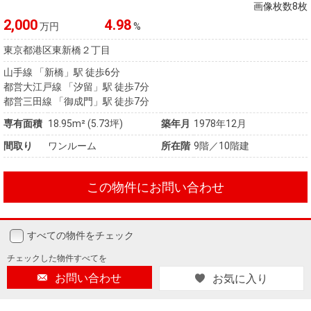
住まいと
ック）
購入ガイ
画像枚数8枚
暮らしの
ド
2,000
4.98
万円
%
税金の本
東京都港区東新橋２丁目
（電子ブ
山手線 「新橋」駅 徒歩6分
ック）
都営大江戸線 「汐留」駅 徒歩7分
都営三田線 「御成門」駅 徒歩7分
専有面積
18.95m² (5.73坪)
築年月
1978年12月
間取り
ワンルーム
所在階
9階／10階建
この物件にお問い合わせ
すべての物件をチェック
チェックした
物件すべてを
お問い合わせ
お気に入り