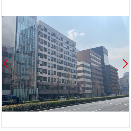
を探
本社地
ニュース
沿革
す
売却
会員ページ
図
リリース
投
時手
事業
資
取り
用物
会社案内
閉じる
用
金額
件を
（電子ブ
物
試算
探す
ック版）
件
を
売却向け
周辺相場
住まい1プ
探
サービス
検索
ラス（お
す
役立ちコ
ラム）
購入向け
住宅ロー
住まい1プ
住まいと
売却ガイ
サービス
ンシミュ
ラス（お
暮らしの
ド
レーショ
役立ちコ
税金の本
ン
ラム）
（電子ブ