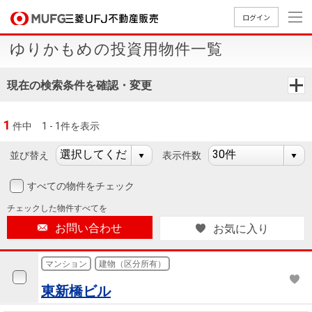
ログイン
ゆりかもめの投資用物件一覧
買いたい
現在の検索条件を確認・変更
売りたい
1
件中
1 - 1件を表示
店舗案内
買いたいTOP
売りたいTOP
店舗案内TOP
会社情報TOP
採用情報TOP
並び替え
表示件数
会社情報
すべての物件をチェック
チェックした
物件すべてを
採用情報
店舗のご
ごあいさ
新卒採用
店舗のご
会社概
キャリア
店舗のご
MUFG
中古
無
新
売
A
お問い合わせ
お気に入り
案内（首
つ
情報
案内（名
要
採用情報
案内（関
Way
マン
料
築・
却
都圏）
古屋）
西）
法人のお客さま
ショ
査
中古
相
マンション
建物（区分所有）
経営ビジ
役員一
組織図
ンを
定
一戸
談
東新橋ビル
ョン
覧
探す
建て
提携企業にお勤めの方